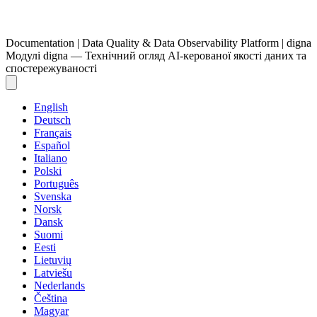
Documentation | Data Quality & Data Observability Platform | digna
Модулі digna — Технічний огляд AI-керованої якості даних та
спостережуваності
English
Deutsch
Français
Español
Italiano
Polski
Português
Svenska
Norsk
Dansk
Suomi
Eesti
Lietuvių
Latviešu
Nederlands
Čeština
Magyar