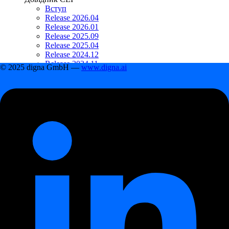
Вступ
Release 2026.04
Release 2026.01
Release 2025.09
Release 2025.04
Release 2024.12
Release 2024.11
© 2025 digna GmbH —
www.digna.ai
Release 2024.09
Changelog
Changelog
Release 2026.06
Release 2026.04
Release 2026.01
Release 2025.09
Release 2025.04
Release 2024.12
Зміст
Module Summary
How the Modules Work Together
Benefits of the Modular Approach
Frequently Asked Questions