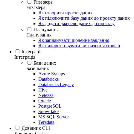
First steps
First steps
Як створити проєкт даних
Як підключити базу даних до проєкту даних
Як додати джерело даних до проєкту
Планування
Планування
Як запланувати щоденне завдання
Як використовувати визначення crontab
Інтеграція
Інтеграція
Бази даних
Бази даних
Azure Synaps
Databricks
Databricks Legacy
Hive
Netezza
Oracle
PostgreSQL
Snowflake
MS SQL Server
Teradata
Довідник CLI
Довідник CLI