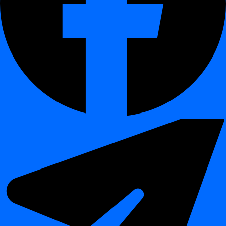
digna
пропонує
модульний, AI-керований фреймворк для
якості даних та спостережуваності
—
розроблений у Європі для організацій, яким потрібні
суверенітет даних
,
продуктивність
та
довіра
.
Усі модулі працюють разом, щоб забезпечити повну видимість
вашої екосистеми даних, гарантувавши, що кожне
спостереження є
точним, пояснюваним та надійним
.
Frequently Asked Questions
¶
Чи потрібні мені всі модулі для початку?
Ні — кожен модуль можна ліцензувати та розгорнути
незалежно.
Як digna виявляє аномалії?
За допомогою AI-моделей, які навчаються на історичних
шаблонах обсягу даних, розподілу та діапазонів значень.
Чи може digna валідувати як технічні, так і бізнес-
правила?
Так — модуль Data Validation підтримує обидва типи