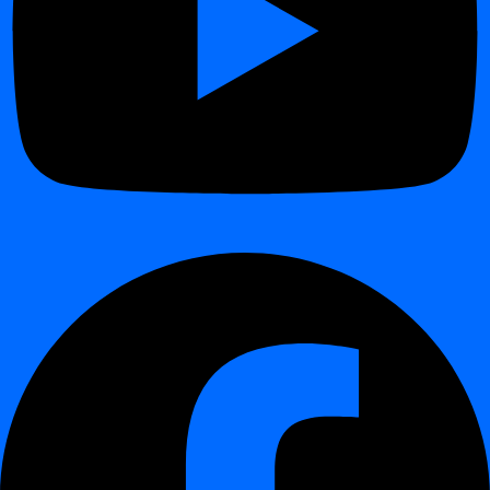
Data Validation
гарантує коректність через застосування
правил.
Timeliness
захищає доставку даних та їхню свіжість.
Schema Tracker
забезпечує цілісність структури та
метаданих.
Разом вони створюють повний
фреймворк для
спостережуваності та контролю якості даних
, який працює
цілком у вашому середовищі —
on-premises або у
приватному клауді
.
Benefits of the Modular Approach
¶
Масштабованість
– почніть з одного модуля і
розширюйте за потреби
Уніфікований інтерфейс
– єдиний UI та API для всіх
модулів
AI-асистована конфігурація
– мінімум зусиль на
налаштування, швидке впровадження
Крос-модульні інсайти
– виявляйте взаємозв’язки між
своєчасністю, дрейфом схеми і аномаліями
Інтеграція на рівні підприємства
– працює з Teradata,
Snowflake, Databricks та іншими корпоративними
платформами даних