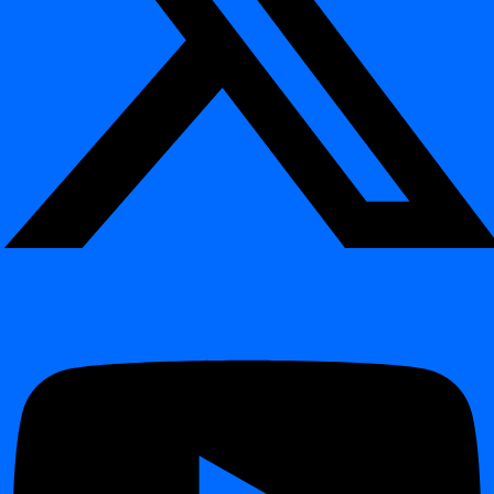
Data
Trends &
стабільність та шаблони змін
, щоб
Analytics
volatility
виявляти дрейф якості даних з часом
Забезпечує
точні значення, діапазони,
Rule-
Data
пороги або списки довідників
— з
based
Validation
повним аудиторським слідом і
checks
відтворюваністю
Використовує AI-навчені
очікувані
Delivery
часи надходження
та користувацькі
Timeliness
monitoring
розклади для виявлення
затримок або
відсутніх даних
Виявляє
дрейф схеми
, наприклад нові
Schema
Structural
або видалені стовпці, перейменовані
Tracker
monitoring
поля або зміни типів даних
How the Modules Work Together
¶
Кожен модуль digna адресує певний вимір
якості даних
та
спостережуваності систем даних
, але вони безшовно
інтегруються в єдину платформу.
Data Anomalies
і
Data Analytics
надають AI-орієнтовані
інсайти та розуміння трендів.