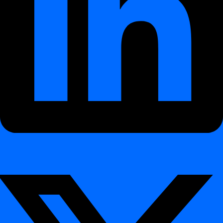
Планування
Як запланувати щоденне завдання
Як використовувати визначення crontab
Як використовувати визначення crontab
Зміст
Інтерактивна демонстрація
Чому ви це вивчите
Приклад: розклад на вихідні
Навіщо використовувати crontab?
Інтеграція
Інтеграція
Бази даних
Бази даних
Azure Synaps
Databricks
Databricks Legacy
Hive
Netezza
Oracle
PostgreSQL
Snowflake
MS SQL Server
Teradata
Довідник CLI
Довідник CLI