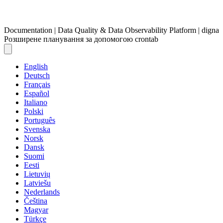
Documentation | Data Quality & Data Observability Platform | digna
Розширене планування за допомогою crontab
English
Deutsch
Français
Español
Italiano
Polski
Português
Svenska
Norsk
Dansk
Suomi
Eesti
Lietuvių
Latviešu
Nederlands
Čeština
Magyar
Türkçe