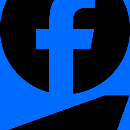
Чому ви це вивчите
¶
Як відкрити розділ
Scheduling
на дашборді
Як створити нове завдання, використовуючи
crontab
expression
Як налаштувати розклад, який запускається лише на
вихідних о 10:00
Приклад: розклад на вихідні
¶
Щоб запланувати завдання, яке виконуватиметься кожну
суботу та неділю о 10:00 ранку
, використайте такий вираз:
→ хвилина (на початку години)
0
→ година (10:00)
10
→ кожен день місяця
*
→ кожен місяць
*
→ тільки в суботу та неділю
sat,sun