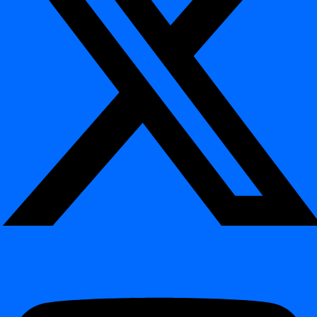
Вступ
Release 2026.04
Release 2026.01
Release 2025.09
Release 2025.04
Release 2024.12
Release 2024.11
Release 2024.09
Changelog
Changelog
Release 2026.06
Release 2026.04
Release 2026.01
Release 2025.09
Release 2025.04
Release 2024.12
Зміст
Інтерактивна демонстрація
Чому ви це вивчите
Приклад: розклад на вихідні
Навіщо використовувати crontab?