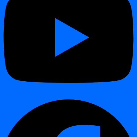
Розширене планування за допомогою
crontab
¶
Цей посібник показує, як планувати завдання в
digna
за
допомогою
crontab expressions
.
На відміну від стандартних шаблонів (щодня, щотижня,
щомісяця), crontab дає повну гнучкість для визначення
власних розкладів.
Інтерактивна демонстрація
¶