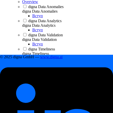
Overview
digna Data Anomalies
digna Data Anomalies
Вступ
digna Data Analytics
digna Data Analytics
Вступ
digna Data Validation
digna Data Validation
Вступ
digna Timeliness
digna Timeliness
© 2025 digna GmbH —
www.digna.ai
Вступ
digna Schema Tracker
digna Schema Tracker
Вступ
Початок роботи
Початок роботи
First steps
First steps
Як створити проєкт даних
Як підключити базу даних до проєкту даних
Як додати джерело даних до проєкту
Планування