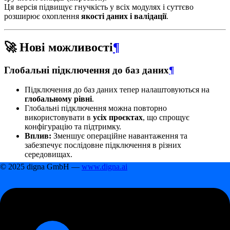
Ця версія підвищує гнучкість у всіх модулях і суттєво
розширює охоплення
якості даних і валідації
.
🚀 Нові можливості
¶
Глобальні підключення до баз даних
¶
Підключення до баз даних тепер налаштовуються на
глобальному рівні
.
Глобальні підключення можна повторно
використовувати в
усіх проєктах
, що спрощує
конфігурацію та підтримку.
Вплив:
Зменшує операційне навантаження та
забезпечує послідовне підключення в різних
середовищах.
© 2025 digna GmbH —
www.digna.ai
Кілька конфігурацій підключення джерел на
проєкт
¶
Проєкти тепер можуть посилатися на
кілька
конфігурацій підключення джерел
.
Дає змогу гнучко налаштовувати складні ландшафти