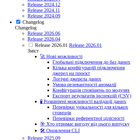
Release 2024.12
Release 2024.11
Release 2024.09
Changelog
Changelog
Release 2026.06
Release 2026.04
Release 2026.01
Release 2026.01
Зміст
🚀 Нові можливості
Глобальні підключення до баз даних
Кілька конфігурацій підключення
джерел на проєкт
Логічні джерела даних
Умова релевантності аномалії
Конфігурація сповіщень по модулях
Експорт результатів інспекцій (CSV)
🧪 Розширені можливості валідації даних
Перевірки унікальності для кількох
стовпців
Перевірки референтної цілісності
🎯 Хто отримає вигоду від цього випуску
🛠 Оновлення CLI
Release 2025.09