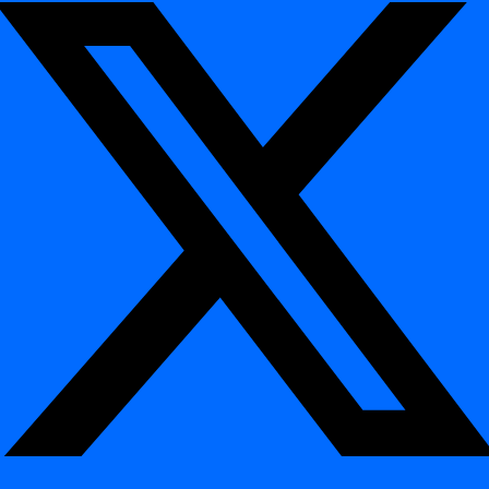
встановлено умову чи вона виконана.
Якщо умова
не виконана
,
digna Data Anomalies
не
надає статус аномалії (зелений / жовтий / червоний).
Приклад:
Не враховувати набір даних для оцінки
аномалій, коли кількість записів менша за 10.
Вплив:
Забезпечує оцінку аномалій лише в релевантних
бізнес-контекстах.
Конфігурація сповіщень по модулях
¶
Сповіщення тепер можна налаштовувати
по кожному
модулю
безпосередньо в digna.
Дозволяє незалежно контролювати логіку оповіщень для
digna Data Anomalies
,
digna Data Timeliness
,
digna Data
Validation
та інших модулів.
Вплив:
Дає змогу реалізувати точні стратегії
оповіщення, узгоджені з відповідальністю команд і
критичністю.
Експорт результатів інспекцій (CSV)
¶
Користувачі тепер можуть
завантажувати результати
інспекцій у форматі CSV
.
Дає змогу проводити офлайн-аналіз, формувати звіти та
інтегруватися з зовнішніми інструментами.