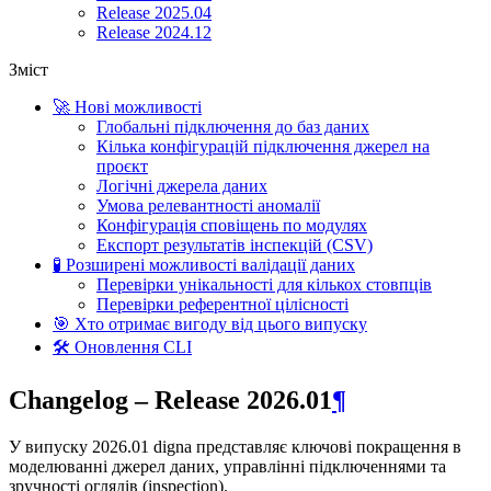
Release 2025.04
Release 2024.12
Зміст
🚀 Нові можливості
Глобальні підключення до баз даних
Кілька конфігурацій підключення джерел на
проєкт
Логічні джерела даних
Умова релевантності аномалії
Конфігурація сповіщень по модулях
Експорт результатів інспекцій (CSV)
🧪 Розширені можливості валідації даних
Перевірки унікальності для кількох стовпців
Перевірки референтної цілісності
🎯 Хто отримає вигоду від цього випуску
🛠 Оновлення CLI
Changelog – Release 2026.01
¶
У випуску 2026.01 digna представляє ключові покращення в
моделюванні джерел даних, управлінні підключеннями та
зручності оглядів (inspection).