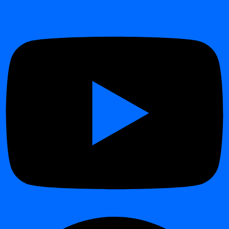
Вплив:
Спрощує аудити, звітність та подальший аналіз
якості даних.
🧪 Розширені можливості валідації
даних
¶
У цьому випуску
digna Data Validation
тепер підтримує
комплексний набір правил якості даних:
Правила валідації на рівні рядка
Перевірки унікальності для кількох стовпців
Перевірки референтної цілісності між джерелами
даних
Разом ці перевірки дозволяють впроваджувати правила
структурної та реляційної якості даних
у складних
ландшафтах даних.
Перевірки унікальності для кількох стовпців
¶
Додано
перевірки унікальності
для конфігурованого
набору стовпців
.