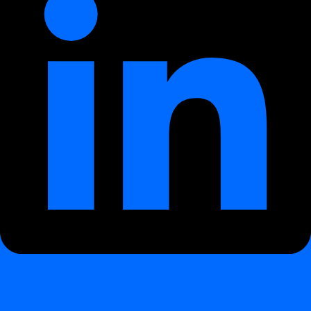
даних на рівні проєктів.
Вплив:
Підтримує реалістичні корпоративні архітектури
з гетерогенними джерелами даних.
Логічні джерела даних
¶
Джерела даних тепер представляють
логічний шар
всередині проєкту.
Кожне джерело даних може базуватися на:
таблиці бази даних
поданні бази даних
користувацькому SQL-запиті
Таке розділення покращує повторне використання,
прозорість та моделювання інспекцій між модулями.
Вплив:
Роз’єднує інспекції та правила якості даних від
фізичного зберігання, підвищуючи підтримуваність і
повторне використання.
Умова релевантності аномалії
¶
Тепер можна визначити
умову релевантності аномалії
,
щоб контролювати оцінку статусу аномалій на рівні
набору даних.
Статистика обчислюється незалежно від того,