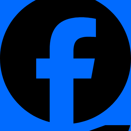
Дозволяє валідувати складові ключі та бізнес-обмеження
на унікальність.
Вплив:
Виявляє дублікати бізнес-сутностей, які
неможливо ідентифікувати за допомогою перевірок
одного стовпця.
Перевірки референтної цілісності
¶
Додано
перевірки референтної цілісності
для валідації
відносин між джерелами даних.
Забезпечує, що
значення зовнішніх ключів
у джерелі-
ідентифікаторі існують у цільовому джерелі.
Допомагає виявляти сирітські записи, порушені зв’язки
та проблеми консистентності даних на ранніх етапах.
Розроблено для роботи з
логічними джерелами даних
,
включно з поданнями та користувацьким SQL.
Випадки використання:
цілісність сховищ даних,
регуляторна звітність, узгодженість майстер-даних та
надійна аналітика нижнього рівня.
🎯 Хто отримає вигоду від цього
випуску
¶