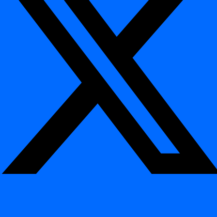
Steg
Hur man ansluter en databas till ett dataprojekt
Hur man lägger till en datakälla i ett projekt
Schemaläggning
Schemaläggning
Hur man schemalägger ett dagligt jobb
Hur man använder en crontab-definition
Integration
Integration
Databaser
Databaser
Azure Synaps
Databricks
Databricks Legacy
Hive
Netezza
Oracle
PostgreSQL
Snowflake
MS SQL Server
Teradata
CLI-referens
CLI-referens
Introduktion
Release 2026.04