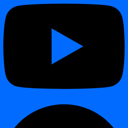
Release 2026.01
Release 2025.09
Release 2025.04
Release 2024.12
Release 2024.11
Release 2024.09
Changelog
Changelog
Release 2026.06
Release 2026.04
Release 2026.01
Release 2025.09
Release 2025.04
Release 2024.12
Innehållsförteckning
Interaktiv demo
Steg
Skapa ett projekt
¶
Denna guide visar de minimala stegen som krävs för att skapa ett
nytt projekt i
digna
.