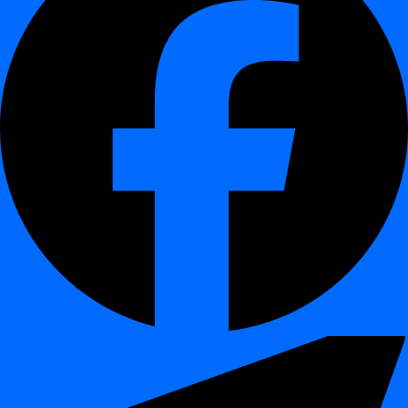
Interaktiv demo
¶
Steg
¶
Öppna projektavsnittet
Från vänstermenyn, klicka på
Projekt
.