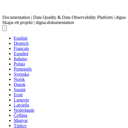
Documentation | Data Quality & Data Observability Platform | digna
Skapa ett projekt | digna-dokumentation
English
Deutsch
Français
Español
Italiano
Polski
Português
Svenska
Norsk
Dansk
Suomi
Eesti
Lietuvių
Latviešu
Nederlands
Čeština
Magyar
Türkçe