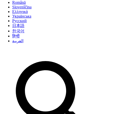
Română
Slovenščina
Ελληνικά
Українська
Русский
日本語
한국어
हिन्दी
العربية