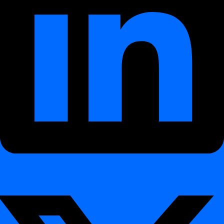
Overview
digna Data Anomalies
digna Data Anomalies
Introduktion
digna Data Analytics
digna Data Analytics
Introduktion
digna Data Validation
digna Data Validation
Introduktion
digna Timeliness
digna Timeliness
Introduktion
digna Schema Tracker
digna Schema Tracker
Introduktion
Kom igång
Kom igång
First steps
First steps
Hur man skapar ett dataprojekt
Hur man
skapar ett dataprojekt
Innehållsförteckning
Interaktiv demo