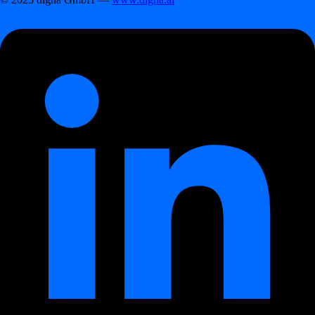
Overview
digna Data Anomalies
digna Data Anomalies
Uvod
digna Data Analytics
digna Data Analytics
Uvod
digna Data Validation
digna Data Validation
Uvod
digna Timeliness
digna Timeliness
Uvod
digna Schema Tracker
digna Schema Tracker
Uvod
Začetek
Začetek
First steps
First steps
Kako ustvariti podatkovni projekt
Kako povezati podatkovno bazo s podatkovnim
projektom
Kako dodati vir podatkov projektu