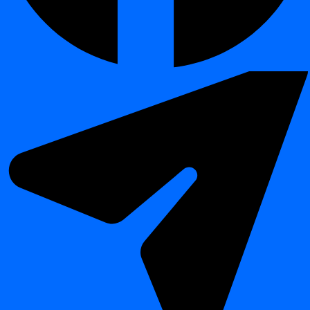
Navodila za namestitev za Windows
¶
Za začetek sledite spodnjim korakom za razpakiranje potrebnih
datotek, namestitev mape
in konfiguracijo povezave z
dignacli
repozitorijem
digna
. Pred začetkom poskrbite, da imate pripravljene
podatke za dostop do repozitorija in vse zahtevane konfiguracijske
podatke.
Razpakiranje
digna
CLI:
Pridobite
datoteko, ki vsebuje
digna
CLI.
.zip
Razpakirajte datoteko v želeni imenik.
Namestitev mape
:
dignacli
Kopirajte mapo
na želeno mesto namestitve (npr.
dignacli
).
C:\Program Files\***digna***
Konfiguriranje
:
config.toml
Preverite, ali
obstaja v mapi
.
config.toml
dignacli
Po potrebi preimenujte
v
config_template.toml
in ga konfigurirajte v skladu s priloženo
config.toml
dokumentacijo.
Tweet
Share