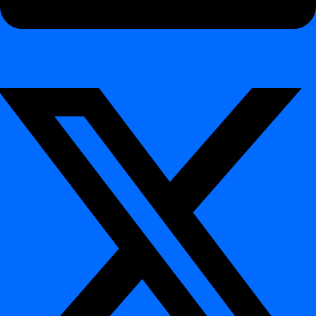
Razporejanje
Razporejanje
Kako razporediti dnevno opravilo
Kako uporabiti definicijo crontab
Integracija
Integracija
Podatkovne baze
Podatkovne baze
Azure Synaps
Databricks
Databricks Legacy
Hive
Netezza
Oracle
PostgreSQL
Snowflake
MS SQL Server
Teradata
Referenca CLI
Referenca CLI
Uvod
Uvod
Kazalo
Namen ukazne vrstice (CLI)
Ključne funkcije:
Navodila za namestitev za Windows