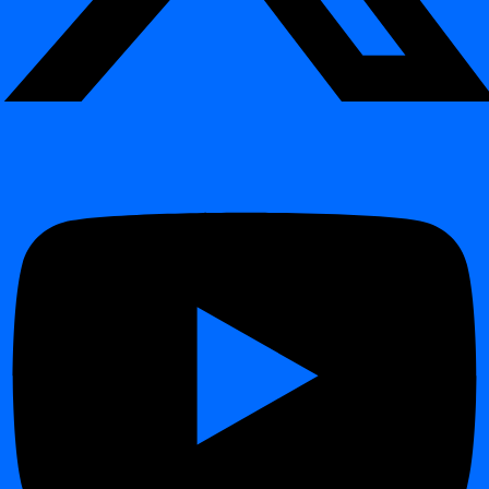
Release 2026.04
Release 2026.01
Release 2025.09
Release 2025.04
Release 2024.12
Release 2024.11
Release 2024.09
Changelog
Changelog
Release 2026.06
Release 2026.04
Release 2026.01
Release 2025.09
Release 2025.04
Release 2024.12
Kazalo
Namen ukazne vrstice (CLI)
Ključne funkcije:
Navodila za namestitev za Windows
Uvod