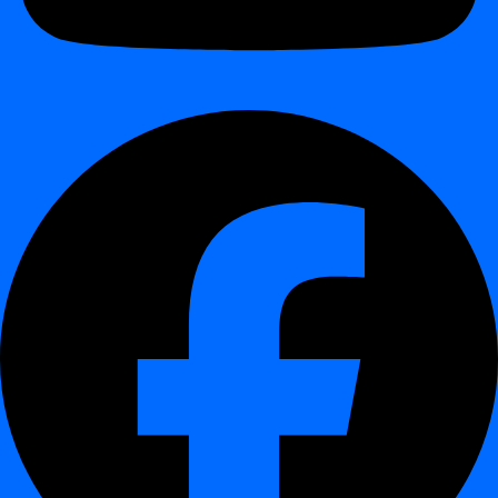
Namen ukazne vrstice (CLI)
¶
Ukazna vrstica
digna
(CLI) je zmogljivo orodje, zasnovano za
poenostavitev interakcij s platformo
digna
. Nudi besedilni vmesnik,
ki uporabnikom omogoča učinkovito izvajanje širokega nabora
opravil, brez potrebe po grafičnem uporabniškem vmesniku.
Ključne funkcije:
¶
Učinkovitost in prilagodljivost:
CLI omogoča hitro
izvajanje ukazov, kar povečuje produktivnost.
Avtomatizacija:
Podpira skriptiranje za avtomatizacijo
ponavljajočih se opravil.
Oddaljeni dostop:
Upravljajte vire
digna
od kjerkoli.
Doslednost in zanesljivost:
Zagotavlja zanesljive operacije z
dokumentiranimi ukazi, upravljanimi z nadzorom različic.
Razširljivost:
Obvladuje obsežna opravila za podjetja.
Učenje in obvladovanje:
Ponuja globlje razumevanje
funkcionalnosti
digna
.
Integracija z drugimi orodji:
Gladko se integrira z orodji za
avtomatizacijo, kot so Control-M, UC4, AutomateNOW!