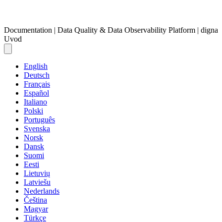
Documentation | Data Quality & Data Observability Platform | digna
Uvod
English
Deutsch
Français
Español
Italiano
Polski
Português
Svenska
Norsk
Dansk
Suomi
Eesti
Lietuvių
Latviešu
Nederlands
Čeština
Magyar
Türkçe