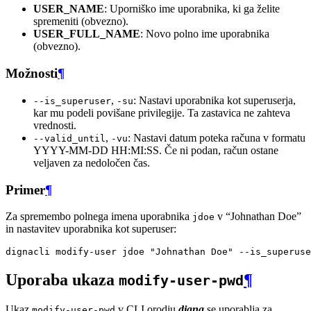
USER_NAME
: Uporniško ime uporabnika, ki ga želite
spremeniti (obvezno).
USER_FULL_NAME
: Novo polno ime uporabnika
(obvezno).
Možnosti
¶
,
: Nastavi uporabnika kot superuserja,
--is_superuser
-su
kar mu podeli povišane privilegije. Ta zastavica ne zahteva
vrednosti.
,
: Nastavi datum poteka računa v formatu
--valid_until
-vu
YYYY-MM-DD HH:MI:SS. Če ni podan, račun ostane
veljaven za nedoločen čas.
Primer
¶
Za spremembo polnega imena uporabnika
v “Johnathan Doe”
jdoe
in nastavitev uporabnika kot superuser:
dignacli
modify-user
jdoe
"Johnathan Doe"
Uporaba ukaza
¶
modify-user-pwd
Ukaz
v CLI orodju
digna
se uporablja za
modify-user-pwd