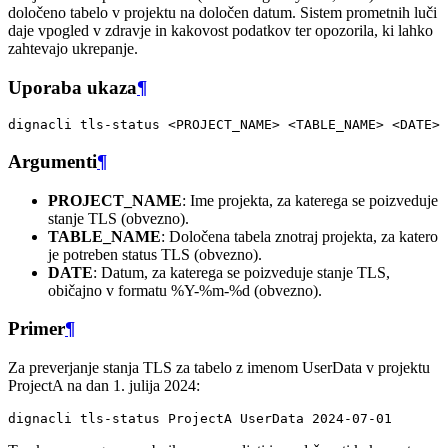
določeno tabelo v projektu na določen datum. Sistem prometnih luči
daje vpogled v zdravje in kakovost podatkov ter opozorila, ki lahko
zahtevajo ukrepanje.
Uporaba ukaza
¶
dignacli
tls-status
<PROJECT_NAME>
<TABLE_NAME>
Argumenti
¶
PROJECT_NAME
: Ime projekta, za katerega se poizveduje
stanje TLS (obvezno).
TABLE_NAME
: Določena tabela znotraj projekta, za katero
je potreben status TLS (obvezno).
DATE
: Datum, za katerega se poizveduje stanje TLS,
običajno v formatu %Y-%m-%d (obvezno).
Primer
¶
Za preverjanje stanja TLS za tabelo z imenom UserData v projektu
ProjectA na dan 1. julija 2024:
dignacli
tls-status
ProjectA
UserData
2024