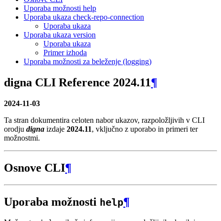
Uporaba možnosti help
Uporaba ukaza check-repo-connection
Uporaba ukaza
Uporaba ukaza version
Uporaba ukaza
Primer izhoda
Uporaba možnosti za beleženje (logging)
digna CLI Reference 2024.11
¶
2024-11-03
Ta stran dokumentira celoten nabor ukazov, razpoložljivih v CLI
orodju
digna
izdaje
2024.11
, vključno z uporabo in primeri ter
možnostmi.
Osnove CLI
¶
Uporaba možnosti
¶
help