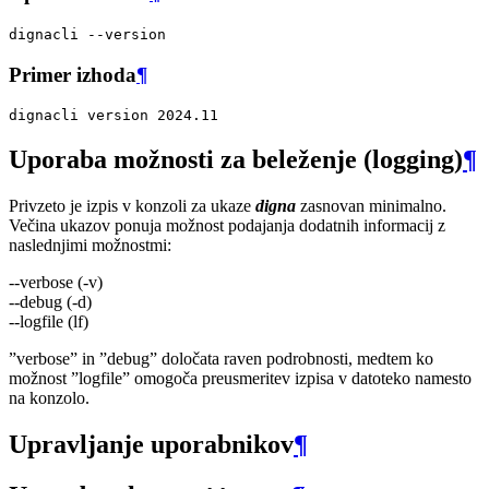
dignacli
Primer izhoda
¶
dignacli
version
2024
Uporaba možnosti za beleženje (logging)
¶
Privzeto je izpis v konzoli za ukaze
digna
zasnovan minimalno.
Večina ukazov ponuja možnost podajanja dodatnih informacij z
naslednjimi možnostmi:
--verbose (-v)
--debug (-d)
--logfile (lf)
”verbose” in ”debug” določata raven podrobnosti, medtem ko
možnost ”logfile” omogoča preusmeritev izpisa v datoteko namesto
na konzolo.
Upravljanje uporabnikov
¶