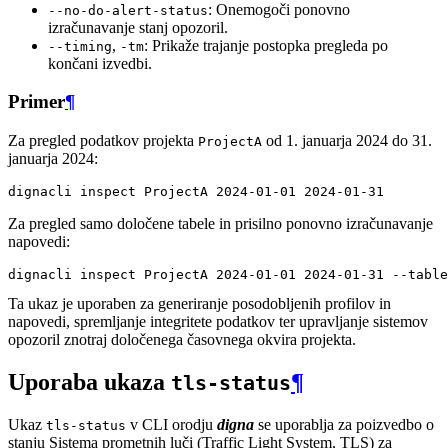
: Onemogoči ponovno
--no-do-alert-status
izračunavanje stanj opozoril.
,
: Prikaže trajanje postopka pregleda po
--timing
-tm
končani izvedbi.
Primer
¶
Za pregled podatkov projekta
od 1. januarja 2024 do 31.
ProjectA
januarja 2024:
dignacli
inspect
ProjectA
2024
-01-01
2024
Za pregled samo določene tabele in prisilno ponovno izračunavanje
napovedi:
dignacli
inspect
ProjectA
2024
-01-01
2024
-01-31
--table
Ta ukaz je uporaben za generiranje posodobljenih profilov in
napovedi, spremljanje integritete podatkov ter upravljanje sistemov
opozoril znotraj določenega časovnega okvira projekta.
Uporaba ukaza
¶
tls-status
Ukaz
v CLI orodju
digna
se uporablja za poizvedbo o
tls-status
stanju Sistema prometnih luči (Traffic Light System, TLS) za