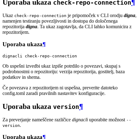
Uporaba ukaza
¶
check-repo-connection
Ukaz
je pripomoček v CLI orodju
digna
,
check-repo-connection
namenjen testiranju povezljivosti in dostopa do določenega
repozitorija
digna
. Ta ukaz zagotavlja, da CLI lahko komunicira z
repozitorijem.
Uporaba ukaza
¶
dignacli
Ob uspešni izvedbi ukaz izpiše potrdilo o povezavi, skupaj s
podrobnostmi o repozitoriju: verzija repozitorija, gostitelj, baza
podatkov in shema.
Če povezava z repozitorijem ni uspešna, preverite datoteko
config.toml zaradi pravilnih nastavitev konfiguracije.
Uporaba ukaza
¶
version
Za preverjanje nameščene različice
dignacli
uporabite možnost
--
.
version
Uporaba ukaza
¶