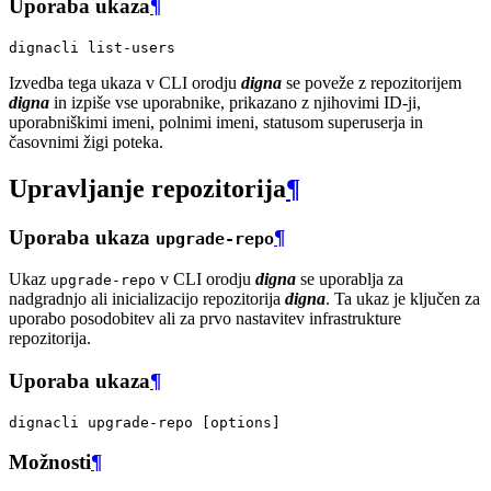
Uporaba ukaza
¶
dignacli
Izvedba tega ukaza v CLI orodju
digna
se poveže z repozitorijem
digna
in izpiše vse uporabnike, prikazano z njihovimi ID-ji,
uporabniškimi imeni, polnimi imeni, statusom superuserja in
časovnimi žigi poteka.
Upravljanje repozitorija
¶
Uporaba ukaza
¶
upgrade-repo
Ukaz
v CLI orodju
digna
se uporablja za
upgrade-repo
nadgradnjo ali inicializacijo repozitorija
digna
. Ta ukaz je ključen za
uporabo posodobitev ali za prvo nastavitev infrastrukture
repozitorija.
Uporaba ukaza
¶
dignacli
upgrade-repo
[
options
]
Možnosti
¶