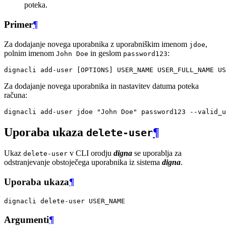
poteka.
Primer
¶
Za dodajanje novega uporabnika z uporabniškim imenom
,
jdoe
polnim imenom
in geslom
:
John Doe
password123
dignacli
add-user
[
OPTIONS
]
USER_NAME
USER_FULL_NAME
Za dodajanje novega uporabnika in nastavitev datuma poteka
računa:
dignacli
add-user
jdoe
"John Doe"
password123
--valid_u
Uporaba ukaza
¶
delete-user
Ukaz
v CLI orodju
digna
se uporablja za
delete-user
odstranjevanje obstoječega uporabnika iz sistema
digna
.
Uporaba ukaza
¶
dignacli
delete-user
Argumenti
¶