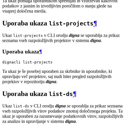
Ta ukaz pomaga uporabnikom spremljati in vzdrževati kakovost
podatkov z jasnim in izvedljivim poročilom o stanju glede na
vnaprej določena merila.
Uporaba ukaza
¶
list-projects
Ukaz
v CLI orodju
digna
se uporablja za prikaz
list-projects
seznama vseh razpoložljivih projektov v sistemu
digna
.
Uporaba ukaza
¶
dignacli
Ta ukaz je še posebej uporaben za skrbnike in uporabnike, ki
upravljajo več projektov, saj nudi hiter pregled razpoložljivih
projektov v repozitoriju
digna
.
Uporaba ukaza
¶
list-ds
Ukaz
v CLI orodju
digna
se uporablja za prikaz seznama
list-ds
vseh razpoložljivih virov podatkov znotraj določenega projekta. Ta
ukaz je uporaben za razumevanje podatkovnih virov, razpoložljivih
za analizo in upravljanje v sistemu
digna
.