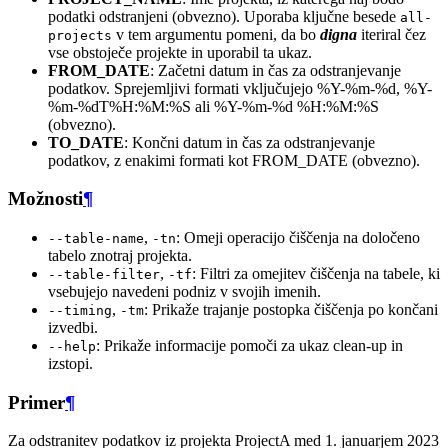
podatki odstranjeni (obvezno). Uporaba ključne besede
all-
v tem argumentu pomeni, da bo
digna
iteriral čez
projects
vse obstoječe projekte in uporabil ta ukaz.
FROM_DATE
: Začetni datum in čas za odstranjevanje
podatkov. Sprejemljivi formati vključujejo %Y-%m-%d, %Y-
%m-%dT%H:%M:%S ali %Y-%m-%d %H:%M:%S
(obvezno).
TO_DATE
: Končni datum in čas za odstranjevanje
podatkov, z enakimi formati kot FROM_DATE (obvezno).
Možnosti
¶
,
: Omeji operacijo čiščenja na določeno
--table-name
-tn
tabelo znotraj projekta.
,
: Filtri za omejitev čiščenja na tabele, ki
--table-filter
-tf
vsebujejo navedeni podniz v svojih imenih.
,
: Prikaže trajanje postopka čiščenja po končani
--timing
-tm
izvedbi.
: Prikaže informacije pomoči za ukaz clean-up in
--help
izstopi.
Primer
¶
Za odstranitev podatkov iz projekta ProjectA med 1. januarjem 2023