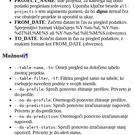
PROJECT_NAME
: Ime projekta, za katerega naj bodo
podatki pregledani (obvezno). Uporaba ključne besede
all-
v tem argumentu pomeni, da bo
digna
iteriral čez
projects
vse obstoječe projekte in uporabil ta ukaz.
FROM_DATE
: Začetni datum in čas za pregled podatkov.
Sprejemljivi formati vključujejo %Y-%m-%d, %Y-%m-
%dT%H:%M:%S ali %Y-%m-%d %H:%M:%S (obvezno).
TO_DATE
: Končni datum in čas za pregled podatkov, z
enakimi formati kot FROM_DATE (obvezno).
Možnosti
¶
,
: Omeji pregled na določeno tabelo
--table-name
-tn
znotraj projekta.
,
: Filtrira pregled samo na tabele, ki
--table-filter
-tf
vsebujejo navedeni podniz v svojih imenih.
: Sproži ponovno zbiranje profilov. Privzeto je
--do-profile
do-profile.
: Onemogoči ponovno zbiranje profilov.
--no-do-profile
: Sproži ponovno izračunavanje napovedi.
--do-prediction
Privzeto je do-prediction.
: Onemogoči ponovno izračunavanje
--no-do-prediction
napovedi.
: Sproži ponovno izračunavanje stanj
--do-alert-status
opozoril. Privzeto je do-alert-status.