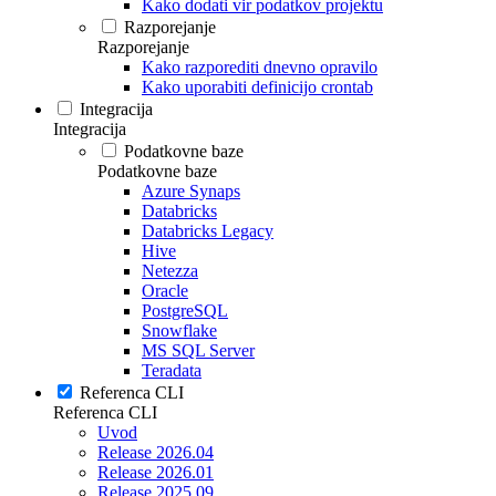
Kako dodati vir podatkov projektu
Razporejanje
Razporejanje
Kako razporediti dnevno opravilo
Kako uporabiti definicijo crontab
Integracija
Integracija
Podatkovne baze
Podatkovne baze
Azure Synaps
Databricks
Databricks Legacy
Hive
Netezza
Oracle
PostgreSQL
Snowflake
MS SQL Server
Teradata
Referenca CLI
Referenca CLI
Uvod
Release 2026.04
Release 2026.01
Release 2025.09