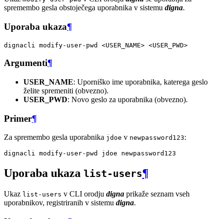
spremembo gesla obstoječega uporabnika v sistemu
digna
.
Uporaba ukaza
¶
dignacli
modify-user-pwd
<USER_NAME>
Argumenti
¶
USER_NAME
: Uporniško ime uporabnika, katerega geslo
želite spremeniti (obvezno).
USER_PWD
: Novo geslo za uporabnika (obvezno).
Primer
¶
Za spremembo gesla uporabnika
v
:
jdoe
newpassword123
dignacli
modify-user-pwd
jdoe
Uporaba ukaza
¶
list-users
Ukaz
v CLI orodju
digna
prikaže seznam vseh
list-users
uporabnikov, registriranih v sistemu
digna
.