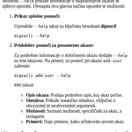
Možnost
prikaže informacije o razpoložljivih ukazih in
--help
njihovi uporabi. Obstajata dva glavna načina uporabe te možnosti:
Prikaz splošne pomoči:
Uporabite
takoj za ključnim besedami
dignacli
--help
dignacli
Pridobitev pomoči za posamezne ukaze:
Za podrobne informacije o določenem ukazu dodajte
--help
za tem ukazom. Na primer, za pomoč pri ukazu
add-user
zaženite:
dignacli
add-user
### izhod:
Opis ukaza:
Podaja podroben opis, kaj ukaz počne.
Sintaksa:
Prikaže natančno sintakso, vključno z
obveznimi in neobveznimi argumenti.
Možnosti:
Seznam možnosti, specifičnih za ukaz, z
razlagami.
Primeri:
Daje primere, kako učinkovito izvesti ukaz.