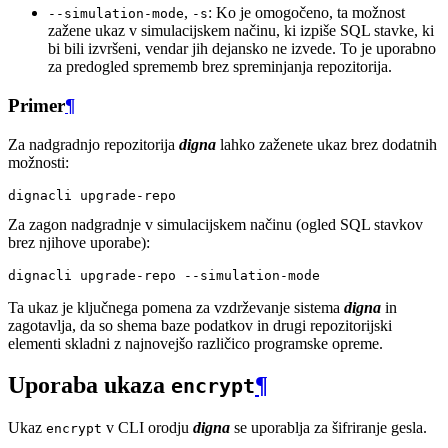
,
: Ko je omogočeno, ta možnost
--simulation-mode
-s
zažene ukaz v simulacijskem načinu, ki izpiše SQL stavke, ki
bi bili izvršeni, vendar jih dejansko ne izvede. To je uporabno
za predogled sprememb brez spreminjanja repozitorija.
Primer
¶
Za nadgradnjo repozitorija
digna
lahko zaženete ukaz brez dodatnih
možnosti:
dignacli
Za zagon nadgradnje v simulacijskem načinu (ogled SQL stavkov
brez njihove uporabe):
dignacli
upgrade-repo
Ta ukaz je ključnega pomena za vzdrževanje sistema
digna
in
zagotavlja, da so shema baze podatkov in drugi repozitorijski
elementi skladni z najnovejšo različico programske opreme.
Uporaba ukaza
¶
encrypt
Ukaz
v CLI orodju
digna
se uporablja za šifriranje gesla.
encrypt