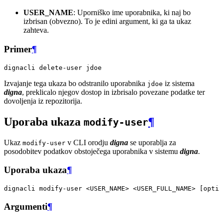
USER_NAME
: Uporniško ime uporabnika, ki naj bo
izbrisan (obvezno). To je edini argument, ki ga ta ukaz
zahteva.
Primer
¶
dignacli
delete-user
Izvajanje tega ukaza bo odstranilo uporabnika
iz sistema
jdoe
digna
, preklicalo njegov dostop in izbrisalo povezane podatke ter
dovoljenja iz repozitorija.
Uporaba ukaza
¶
modify-user
Ukaz
v CLI orodju
digna
se uporablja za
modify-user
posodobitev podatkov obstoječega uporabnika v sistemu
digna
.
Uporaba ukaza
¶
dignacli
modify-user
<USER_NAME>
<USER_FULL_NAME>
[
opti
Argumenti
¶