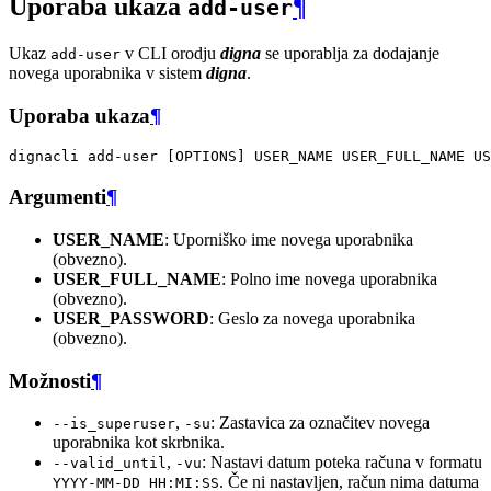
Uporaba ukaza
¶
add-user
Ukaz
v CLI orodju
digna
se uporablja za dodajanje
add-user
novega uporabnika v sistem
digna
.
Uporaba ukaza
¶
dignacli
add-user
[
OPTIONS
]
USER_NAME
USER_FULL_NAME
Argumenti
¶
USER_NAME
: Uporniško ime novega uporabnika
(obvezno).
USER_FULL_NAME
: Polno ime novega uporabnika
(obvezno).
USER_PASSWORD
: Geslo za novega uporabnika
(obvezno).
Možnosti
¶
,
: Zastavica za označitev novega
--is_superuser
-su
uporabnika kot skrbnika.
,
: Nastavi datum poteka računa v formatu
--valid_until
-vu
. Če ni nastavljen, račun nima datuma
YYYY-MM-DD HH:MI:SS