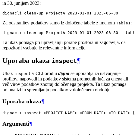
in 30. junijem 2023:
dignacli
clean-up
ProjectA
2023
-01-01
2023
Za odstranitev podatkov samo iz določene tabele z imenom
:
Table1
dignacli
clean-up
ProjectA
2023
-01-01
2023
-06-30
--tabl
Ta ukaz pomaga pri upravljanju porabe prostora in zagotavlja, da
repozitorij vsebuje le relevantne informacije.
Uporaba ukaza
¶
inspect
Ukaz
v CLI orodju
digna
se uporablja za ustvarjanje
inspect
profilov, napovedi in podatkov sistema prometnih luči za enega ali
več virov podatkov znotraj določenega projekta. Ta ukaz pomaga
pri analizi in spremljanju podatkov v določenem obdobju.
Uporaba ukaza
¶
dignacli
inspect
<PROJECT_NAME>
<FROM_DATE>
<TO_DATE>
[
Argumenti
¶