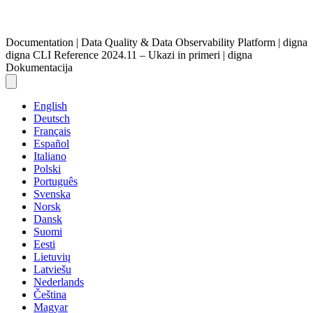
Documentation | Data Quality & Data Observability Platform | digna
digna CLI Reference 2024.11 – Ukazi in primeri | digna
Dokumentacija
English
Deutsch
Français
Español
Italiano
Polski
Português
Svenska
Norsk
Dansk
Suomi
Eesti
Lietuvių
Latviešu
Nederlands
Čeština
Magyar