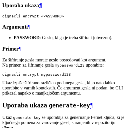
Uporaba ukaza
¶
dignacli
encrypt
Argumenti
¶
PASSWORD
: Geslo, ki ga je treba šifrirati (obvezno).
Primer
¶
Za šifriranje gesla morate geslo posredovati kot argument.
Na primer, za šifriranje gesla
uporabite:
mypassword123
dignacli
encrypt
Ukaz izpiše šifrirano različico podanega gesla, ki jo nato lahko
uporabite v varnih kontekstih. Če argument gesla ni podan, bo CLI
prikazal napako o manjkajočem argumentu.
Uporaba ukaza
¶
generate-key
Ukaz
se uporablja za generiranje Fernet ključa, ki je
generate-key
ključnega pomena za varovanje gesel, shranjenih v repozitoriju
digna
.