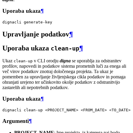
Uporaba ukaza
¶
dignacli
Upravljanje podatkov
¶
Uporaba ukaza
¶
clean-up
Ukaz
v CLI orodju
digna
se uporablja za odstranitev
clean-up
profilov, napovedi in podatkov sistema prometnih luči za enega ali
več virov podatkov znotraj določenega projekta. Ta ukaz je
pomemben za upravljanje življenjskega cikla podatkov in pomaga
ohranjati urejeno ter učinkovito okolje podatkov z odstranitvijo
zastarelih ali nepotrebnih podatkov.
Uporaba ukaza
¶
dignacli
clean-up
<PROJECT_NAME>
<FROM_DATE>
<TO_DATE>
Argumenti
¶
PROJECT_NAME
: Ime projekta, iz katerega naj bodo