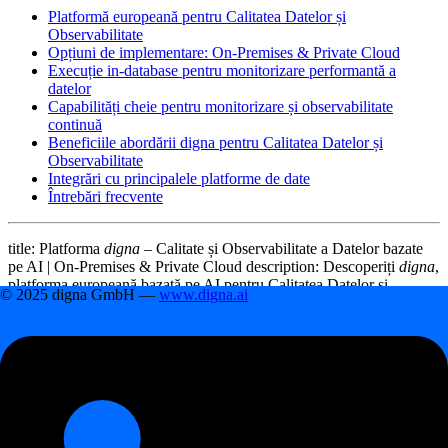
Platformă europeană pentru Calitatea Datelor și
Observabilitate
Opțiuni de implementare: On-Premises & Private Cloud
Execuție in-database pentru monitorizare performantă a
datelor
Capabilități cheie pentru monitorizare și observabilitate
continuă
Beneficiile abordării digna pentru Calitatea Datelor și
Observabilitate
Integrări cu principalele platforme de date
Întrebări frecvente
title: Platforma
digna
– Calitate și Observabilitate a Datelor bazate
pe AI | On-Premises & Private Cloud description: Descoperiți
digna
,
platforma europeană bazată pe AI pentru Calitatea Datelor și
© 2025 digna GmbH —
www.digna.ai
Observabilitate. Creată pentru on-premises și private cloud,
digna
monitorizează calitatea datelor direct în bazele dvs. de date —
asigurând conformitate, performanță și suveranitate a datelor. image:
/assets/logo_square.png keywords: - calitatea datelor - quality of
data - data observability - observability of data - ai anomaly
detection - in-database monitoring - data sovereignty - european data
quality - on-premises observability - private cloud data platform
lang: ro robots: index, follow og_title: Platforma
digna
– Calitate și
Observabilitate a Datelor bazate pe AI og_description:
digna