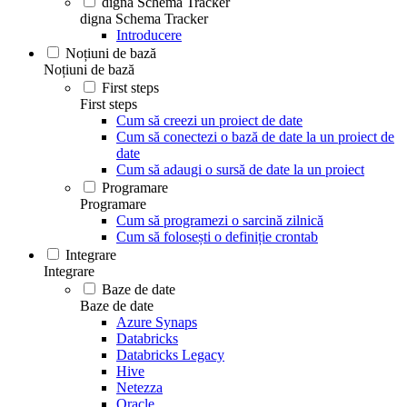
digna Schema Tracker
digna Schema Tracker
Introducere
Noțiuni de bază
Noțiuni de bază
First steps
First steps
Cum să creezi un proiect de date
Cum să conectezi o bază de date la un proiect de
date
Cum să adaugi o sursă de date la un proiect
Programare
Programare
Cum să programezi o sarcină zilnică
Cum să folosești o definiție crontab
Integrare
Integrare
Baze de date
Baze de date
Azure Synaps
Databricks
Databricks Legacy
Hive
Netezza
Oracle