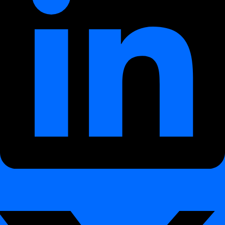
monitorizează calitatea și observabilitatea datelor direct în mediul
dvs. Alimentată de AI, complet on-premises sau în private cloud,
asigurând control, conformitate și performanță. og_image:
/assets/logo_square.png og_type: website twitter_card:
summary_large_image canonical_url: https://docs.digna.ai/
digna
Platform
¶
Platformă europeană pentru Calitatea
Datelor și Observabilitate
¶
digna
este o
platformă bazată pe AI pentru Calitatea Datelor și
Observabilitate
, proiectată să funcționeze în întregime în mediul
dvs. — on-premises sau în private cloud.
Asigură control continuu asupra
calității datelor
, consistenței datelor
și livrării la timp.
Platforma
nu este furnizată niciodată ca SaaS
. Echipa digna
nu
are acces la datele clienților
, garantând confidențialitate, securitate
și conformitate maximă cu reglementările.