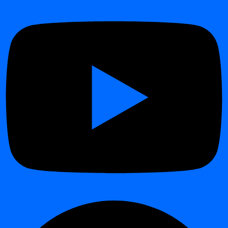
Capabilități cheie pentru monitorizare și
observabilitate continuă
¶
Urmărire continuă a
volumele de date, distribuțiilor și
consistenței
Validare automată a
regulilor tehnice și de business
Detectarea
livrărilor de date lipsă sau întârziate
Alertare la
schimbări de schemă sau structură
Analiză de trenduri istorice pentru
fiabilitate și calitate a
datelor
pe termen lung
Beneficiile abordării digna pentru
Calitatea Datelor și Observabilitate
¶
Control complet asupra datelor
– datele nu părăsesc
niciodată mediul dvs.
Conformitate din proiectare
– ideal pentru sectoare
reglementate (finanțe, sănătate, telecom)
Performanță
– execuția in-database reduce latența și scalează
eficient
Flexibilitate
– aceeași platformă pentru medii on-premises și