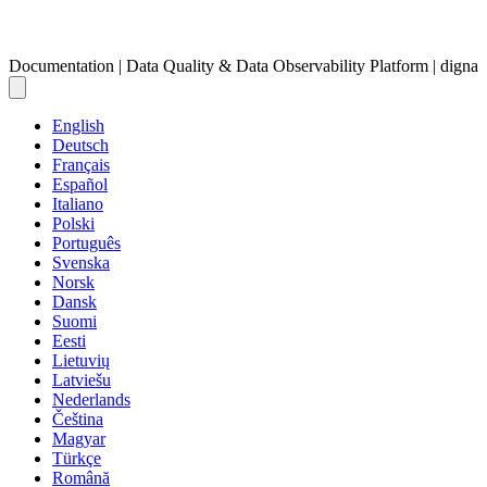
Documentation | Data Quality & Data Observability Platform | digna
English
Deutsch
Français
Español
Italiano
Polski
Português
Svenska
Norsk
Dansk
Suomi
Eesti
Lietuvių
Latviešu
Nederlands
Čeština
Magyar
Türkçe
Română