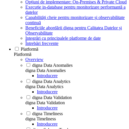
Opțiuni de implementare: On-Premises & Private Cloud
Execuție in-database pentru monitorizare performantă a
datelor
Capabilități cheie pentru monitorizare și observabilitate
continuă
Beneficiile abordării digna pentru Calitatea Datelor și
Observabilitate
Integrări cu principalele platforme de date
Întrebări frecvente
Platformă
Platformă
Overview
digna Data Anomalies
digna Data Anomalies
Introducere
digna Data Analytics
digna Data Analytics
Introducere
digna Data Validation
digna Data Validation
Introducere
digna Timeliness
digna Timeliness
Introducere