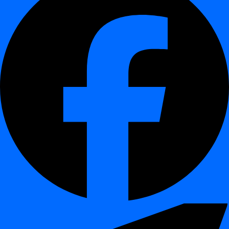
private cloud
Implementare rapidă
– instalare în câteva ore, upgrade-uri
în mai puțin de o oră
Integrări cu principalele platforme de
date
¶
digna
se conectează fără probleme cu:
Databases & Warehouses:
Teradata, Snowflake, BigQuery,
Redshift, Oracle, PostgreSQL, SQL Server, MySQL
Data Lakes / Lakehouses:
Hadoop, Databricks
ETL & Processing Tools:
Spark, Airflow, dbt, Informatica,
Talend
Întrebări frecvente
¶
Ce este platforma digna?
O soluție bazată pe AI pentru îmbunătățirea calității datelor și
observabilității acestora, care funcționează complet în mediul dvs.