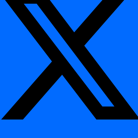
Opțiuni de implementare: On-Premises
& Private Cloud
¶
On-Premises
Instalați digna direct în infrastructura dvs. — sub controlul
complet al clientului și izolat de serviciile externe.
Private Cloud
Rulați digna în mediile dvs. private sau hibride de cloud
(VMs, containers, sau Kubernetes). Se adaptează arhitecturii
dvs. păstrând suveranitatea completă a datelor.
Execuție in-database pentru monitorizare
performantă a datelor
¶
digna
execută toate verificările de
calitate a datelor și detecția de
anomalii
direct
în motorul bazei de date
.
Această abordare unică minimizează transferul de date, valorifică
performanța nativă și asigură observabilitatea datelor cât mai
aproape de sursă.