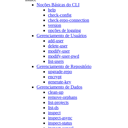
Noções Básicas do CLI
help
check-config
check-repo-connection
version
opções de logging
Gerenciamento de Usuários
add-user
delete-user
modify-user
modify-user-pwd
list-users
Gerenciamento de Repositório
upgrade-repo
encrypt
generate-key
Gerenciamento de Dados
clean-up
remove-orphans
list-projects
list-ds
inspect
inspect-async
inspect-status