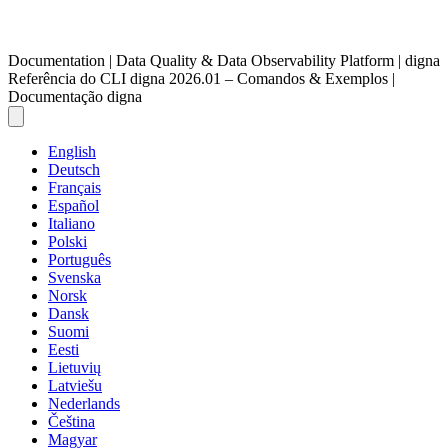
Documentation | Data Quality & Data Observability Platform | digna
Referência do CLI digna 2026.01 – Comandos & Exemplos |
Documentação digna
English
Deutsch
Français
Español
Italiano
Polski
Português
Svenska
Norsk
Dansk
Suomi
Eesti
Lietuvių
Latviešu
Nederlands
Čeština
Magyar