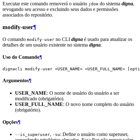
Executar este comando removerá o usuário
do sistema
digna
,
jdoe
revogando seu acesso e excluindo seus dados e permissões
associados do repositório.
modify-user
¶
O comando
no CLI
digna
é usado para atualizar os
modify-user
detalhes de um usuário existente no sistema
digna
.
Uso do Comando
¶
dignacli
modify-user
<USER_NAME>
<USER_FULL_NAME>
[
opti
Argumentos
¶
USER_NAME
: O nome de usuário do usuário a ser
modificado (obrigatório).
USER_FULL_NAME
: O novo nome completo do usuário
(obrigatório).
Opções
¶
,
: Define o usuário como superuser,
--is_superuser
-su
concedendo privilégios elevados. Essa flag não requer valor.