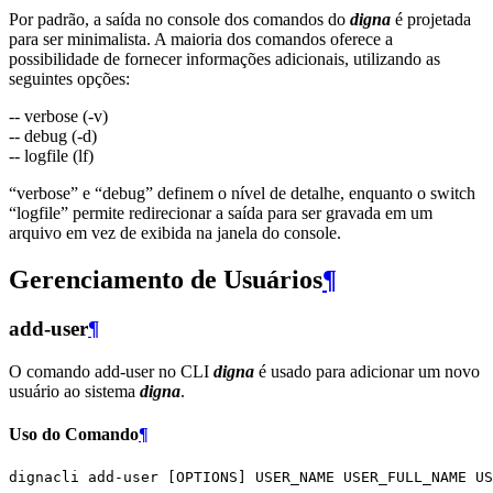
Por padrão, a saída no console dos comandos do
digna
é projetada
para ser minimalista. A maioria dos comandos oferece a
possibilidade de fornecer informações adicionais, utilizando as
seguintes opções:
-- verbose (-v)
-- debug (-d)
-- logfile (lf)
“verbose” e “debug” definem o nível de detalhe, enquanto o switch
“logfile” permite redirecionar a saída para ser gravada em um
arquivo em vez de exibida na janela do console.
Gerenciamento de Usuários
¶
add-user
¶
O comando add-user no CLI
digna
é usado para adicionar um novo
usuário ao sistema
digna
.
Uso do Comando
¶
dignacli
add-user
[
OPTIONS
]
USER_NAME
USER_FULL_NAME