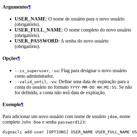
Argumentos
¶
USER_NAME
: O nome de usuário para o novo usuário
(obrigatório).
USER_FULL_NAME
: O nome completo do novo usuário
(obrigatório).
USER_PASSWORD
: A senha do novo usuário
(obrigatório).
Opções
¶
,
: Flag para designar o novo usuário
--is_superuser
-su
como administrador.
,
: Define uma data de expiração para a
--valid_until
-vu
conta do usuário no formato
. Se não
YYYY-MM-DD HH:MI:SS
for definida, a conta não terá data de expiração.
Exemplo
¶
Para adicionar um novo usuário com nome de usuário
, nome
jdoe
completo
e senha
:
John Doe
password123
dignacli
add-user
[
OPTIONS
]
USER_NAME
USER_FULL_NAME