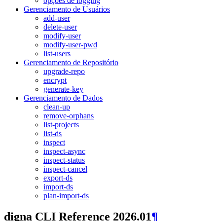
opções de logging
Gerenciamento de Usuários
add-user
delete-user
modify-user
modify-user-pwd
list-users
Gerenciamento de Repositório
upgrade-repo
encrypt
generate-key
Gerenciamento de Dados
clean-up
remove-orphans
list-projects
list-ds
inspect
inspect-async
inspect-status
inspect-cancel
export-ds
import-ds
plan-import-ds
digna CLI Reference 2026.01
¶