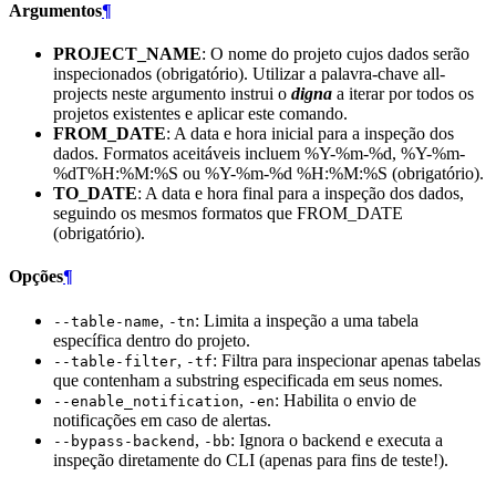
Argumentos
¶
PROJECT_NAME
: O nome do projeto cujos dados serão
inspecionados (obrigatório). Utilizar a palavra-chave all-
projects neste argumento instrui o
digna
a iterar por todos os
projetos existentes e aplicar este comando.
FROM_DATE
: A data e hora inicial para a inspeção dos
dados. Formatos aceitáveis incluem %Y-%m-%d, %Y-%m-
%dT%H:%M:%S ou %Y-%m-%d %H:%M:%S (obrigatório).
TO_DATE
: A data e hora final para a inspeção dos dados,
seguindo os mesmos formatos que FROM_DATE
(obrigatório).
Opções
¶
,
: Limita a inspeção a uma tabela
--table-name
-tn
específica dentro do projeto.
,
: Filtra para inspecionar apenas tabelas
--table-filter
-tf
que contenham a substring especificada em seus nomes.
,
: Habilita o envio de
--enable_notification
-en
notificações em caso de alertas.
,
: Ignora o backend e executa a
--bypass-backend
-bb
inspeção diretamente do CLI (apenas para fins de teste!).