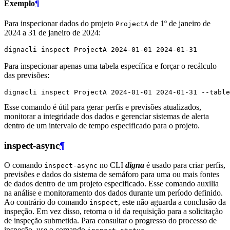
Exemplo
¶
Para inspecionar dados do projeto
de 1º de janeiro de
ProjectA
2024 a 31 de janeiro de 2024:
dignacli
inspect
ProjectA
2024
-01-01
2024
Para inspecionar apenas uma tabela específica e forçar o recálculo
das previsões:
dignacli
inspect
ProjectA
2024
-01-01
2024
-01-31
--table
Esse comando é útil para gerar perfis e previsões atualizados,
monitorar a integridade dos dados e gerenciar sistemas de alerta
dentro de um intervalo de tempo especificado para o projeto.
inspect-async
¶
O comando
no CLI
digna
é usado para criar perfis,
inspect-async
previsões e dados do sistema de semáforo para uma ou mais fontes
de dados dentro de um projeto especificado. Esse comando auxilia
na análise e monitoramento dos dados durante um período definido.
Ao contrário do comando
, este não aguarda a conclusão da
inspect
inspeção. Em vez disso, retorna o id da requisição para a solicitação
de inspeção submetida. Para consultar o progresso do processo de
inspeção, use o comando
.