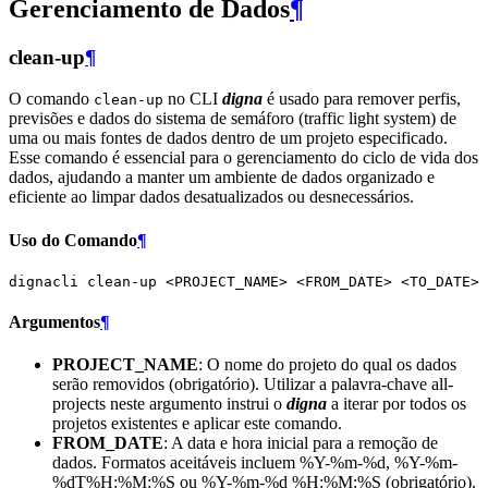
Gerenciamento de Dados
¶
clean-up
¶
O comando
no CLI
digna
é usado para remover perfis,
clean-up
previsões e dados do sistema de semáforo (traffic light system) de
uma ou mais fontes de dados dentro de um projeto especificado.
Esse comando é essencial para o gerenciamento do ciclo de vida dos
dados, ajudando a manter um ambiente de dados organizado e
eficiente ao limpar dados desatualizados ou desnecessários.
Uso do Comando
¶
dignacli
clean-up
<PROJECT_NAME>
<FROM_DATE>
<TO_DATE>
Argumentos
¶
PROJECT_NAME
: O nome do projeto do qual os dados
serão removidos (obrigatório). Utilizar a palavra-chave all-
projects neste argumento instrui o
digna
a iterar por todos os
projetos existentes e aplicar este comando.
FROM_DATE
: A data e hora inicial para a remoção de
dados. Formatos aceitáveis incluem %Y-%m-%d, %Y-%m-
%dT%H:%M:%S ou %Y-%m-%d %H:%M:%S (obrigatório).