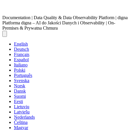
Documentation | Data Quality & Data Observability Platform | digna
Platforma digna – AI do Jakości Danych i Observability | On-
Premises & Prywatna Chmura
English
Deutsch
Français
Español
Italiano
Polski
Português
Svenska
Norsk
Dansk
Suomi
Eesti
Lietuvių
Latviešu
Nederlands
Čeština
Magyar