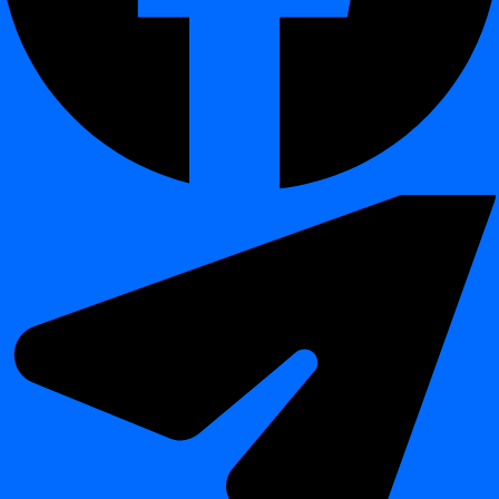
Data Lakes / Lakehouses:
Hadoop, Databricks
Narzędzia ETL i przetwarzania:
Spark, Airflow, dbt,
Informatica, Talend
Najczęściej zadawane pytania
¶
Czym jest platforma digna?
Rozwiązanie oparte na AI do poprawy jakości danych i
observability danych, działające całkowicie w Twoim środowisku.
Czy digna to rozwiązanie SaaS?
Nie. digna jest instalowana lokalnie lub w Twojej prywatnej
chmurze, nie jest dostarczana jako Software as a Service.
Z jakimi bazami danych współpracuje digna?
digna integruje się z Teradata, Snowflake, Databricks, Oracle,
PostgreSQL i wieloma innymi.
Dlaczego wybrać digna zamiast narzędzi opartych na chmurze?
Ponieważ łączy AI, pełną suwerenność danych i monitorowanie w
bazie danych — zapewniając niezawodne potoki danych i zgodność
regulacyjną.