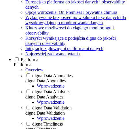
Europejska platforma do jakości danych i observability
danych
Opcje wdrożenia: On-Premises i prywatna chmura
Wykonywanie bezpośrednio w silniku bazy danych dla
wysokowydajnego monitorowania danych
Kluczowe możliwości do ciągłego monitoringu i
observability
Korzyści wynikające z podejścia digna do jakości
danych i observability
Integracje z głównymi platformami danych
Najczęściej zadawane pytania
Platforma
Platforma
Overview
digna Data Anomalies
digna Data Anomalies
Wprowadzenie
digna Data Analytics
digna Data Analytics
Wprowadzenie
digna Data Validation
digna Data Validation
Wprowadzenie
digna Timeliness