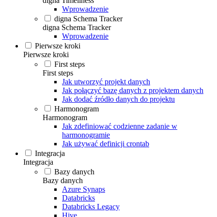
digna Timeliness
Wprowadzenie
digna Schema Tracker
digna Schema Tracker
Wprowadzenie
Pierwsze kroki
Pierwsze kroki
First steps
First steps
Jak utworzyć projekt danych
Jak połączyć bazę danych z projektem danych
Jak dodać źródło danych do projektu
Harmonogram
Harmonogram
Jak zdefiniować codzienne zadanie w
harmonogramie
Jak używać definicji crontab
Integracja
Integracja
Bazy danych
Bazy danych
Azure Synaps
Databricks
Databricks Legacy
Hive