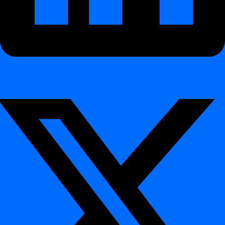
Platforma
nigdy nie jest dostarczana jako SaaS
. Zespół digna
nie
ma dostępu do danych klienta
, co gwarantuje maksymalną
prywatność, bezpieczeństwo i zgodność z regulacjami.
Opcje wdrożenia: On-Premises i
prywatna chmura
¶
On-Premises
Zainstaluj digna bezpośrednio we własnej infrastrukturze —
pod pełną kontrolą klienta i odizolowaną od usług
zewnętrznych.
Prywatna chmura
Uruchom digna w ramach prywatnych lub hybrydowych
środowisk chmurowych (VMs, kontenery lub Kubernetes).
Dostosowuje się do Twojej architektury, zachowując pełną
suwerenność danych.
Wykonywanie bezpośrednio w silniku
bazy danych dla wysokowydajnego