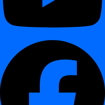
Korzyści wynikające z podejścia digna do
jakości danych i observability
¶
Pełna kontrola nad danymi
– dane nigdy nie opuszczają
Twojego środowiska
Zgodność przez projekt
– idealne dla sektorów
regulowanych (finanse, opieka zdrowotna, telekomunikacja)
Wydajność
– wykonywanie w silniku bazy danych
zmniejsza opóźnienia i skalowalnie działa wydajnie
Elastyczność
– ta sama platforma zarówno dla środowisk on-
premises, jak i prywatnej chmury
Szybkie wdrożenie
– instalacja w ciągu kilku godzin,
aktualizacje w mniej niż godzinę
Integracje z głównymi platformami
danych
¶
digna
łączy się płynnie z:
Bazy danych i hurtownie danych:
Teradata, Snowflake,
BigQuery, Redshift, Oracle, PostgreSQL, SQL Server,
MySQL