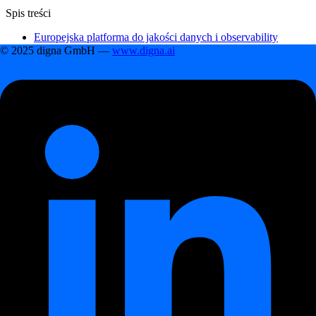
Spis treści
Europejska platforma do jakości danych i observability
danych
© 2025 digna GmbH —
www.digna.ai
Opcje wdrożenia: On-Premises i prywatna chmura
Wykonywanie bezpośrednio w silniku bazy danych dla
wysokowydajnego monitorowania danych
Kluczowe możliwości do ciągłego monitoringu i observability
Korzyści wynikające z podejścia digna do jakości danych i
observability
Integracje z głównymi platformami danych
Najczęściej zadawane pytania
digna
Platforma
¶
Europejska platforma do jakości danych i
observability danych
¶
digna
to
platforma napędzana AI do Jakości Danych i
Observability
, zaprojektowana tak, aby działać w całości w Twoim
środowisku — lokalnie (on-premises) lub w prywatnej chmurze.
Zapewnia ciągłą kontrolę nad
jakością danych
, spójnością danych
oraz terminowością ich dostaw.