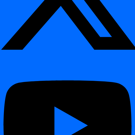
monitorowania danych
¶
digna
wykonuje wszystkie
kontrole jakości danych i logikę
wykrywania anomalii
bezpośrednio w silniku Twojej bazy
danych
.
To unikalne podejście minimalizuje przemieszczanie danych,
wykorzystuje natywną wydajność i zapewnia obserwowalność
danych jak najbliżej źródła.
Kluczowe możliwości do ciągłego
monitoringu i observability
¶
Ciągłe śledzenie
wolumenów danych, rozkładów i
spójności
Automatyczna walidacja
reguł technicznych i biznesowych
Wykrywanie
braku lub opóźnień w dostawach danych
Alerty dotyczące
zmian schematu lub struktury
Analiza trendów historycznych dla długoterminowej
niezawodności i jakości danych