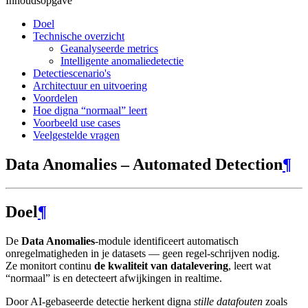
Inhoudsopgave
Doel
Technische overzicht
Geanalyseerde metrics
Intelligente anomaliedetectie
Detectiescenario's
Architectuur en uitvoering
Voordelen
Hoe digna “normaal” leert
Voorbeeld use cases
Veelgestelde vragen
Data Anomalies – Automated Detection
¶
Doel
¶
De
Data Anomalies
-module identificeert automatisch
onregelmatigheden in je datasets — geen regel-schrijven nodig.
Ze monitort continu
de kwaliteit van datalevering
, leert wat
“normaal” is en detecteert afwijkingen in realtime.
Door AI-gebaseerde detectie herkent digna
stille datafouten
zoals