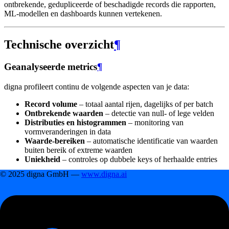
ontbrekende, gedupliceerde of beschadigde records die rapporten,
ML-modellen en dashboards kunnen vertekenen.
Technische overzicht
¶
Geanalyseerde metrics
¶
digna profileert continu de volgende aspecten van je data:
Record volume
– totaal aantal rijen, dagelijks of per batch
Ontbrekende waarden
– detectie van null- of lege velden
Distributies en histogrammen
– monitoring van
vormveranderingen in data
Waarde-bereiken
– automatische identificatie van waarden
buiten bereik of extreme waarden
Uniekheid
– controles op dubbele keys of herhaalde entries
© 2025 digna GmbH —
www.digna.ai
Intelligente anomaliedetectie
¶
Gebruikt
historisch leren
om dynamisch verwachte grenzen
te definiëren
Detecteert afwijkingen in
volume, waardedistributies of
logische relaties