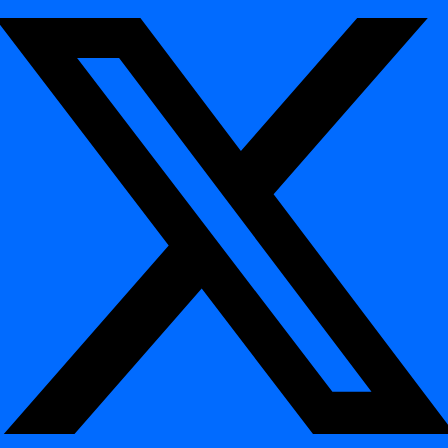
bijv. “Zurich” verschijnt in de Oostenrijkse
categorical
stedenlijst
values
Sudden
Voorheen unieke ID's beginnen te dupliceren door
uniqueness
upstream join-fouten
loss
Architectuur en uitvoering
¶
In-database uitvoering:
Alle anomaliedetectielogica wordt
uitgevoerd
binnen de database-engine
(Teradata, Snowflake,
Databricks, PostgreSQL, etc.)
Geen dataverplaatsing:
digna leest alleen metrics, en
verplaatst nooit ruwe data extern
Incrementele updates:
Alleen nieuwe datasegmenten
worden bij elke run geanalyseerd voor efficiëntie
Configureerbare inspectiefrequentie:
Elk uur, dagelijks of
getriggerd door upstream processen
Resultaatopslag:
Metrics en anomalievlaggen worden
weggeschreven naar digna’s observability-schema voor
visualisatie en alerts
Voordelen
¶