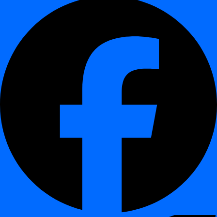
Monitoring-fase:
Toekomstige datasets worden vergeleken
met dynamisch geleerde drempels.
Alerting-fase:
Afwijkingen buiten statistische
betrouwbaarheidsgrenzen worden als anomalieën gemeld.
Alle modellen zijn uitlegbaar, deterministisch en geoptimaliseerd
voor enterprise-datavolumes.
Voorbeeld use cases
¶
Monitoren van datakwaliteit in
banktransactiesystemen
Detecteren van load-fouten in
ETL- of data warehouse-jobs
Identificeren van abnormaal klantgedrag in
telecommunicatiegegevens
Controleren van klinische dataconsistentie in
healthcare
analytics pipelines
Voorkomen van kapotte dashboards in
BI- en
rapportageomgevingen
Veelgestelde vragen
¶
Heeft Data Anomalies vooraf gedefinieerde regels nodig?