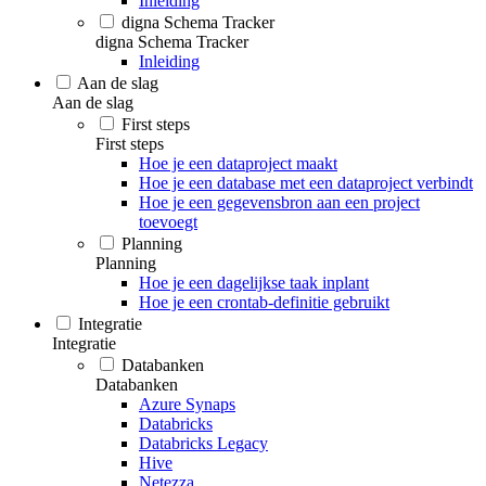
Inleiding
digna Schema Tracker
digna Schema Tracker
Inleiding
Aan de slag
Aan de slag
First steps
First steps
Hoe je een dataproject maakt
Hoe je een database met een dataproject verbindt
Hoe je een gegevensbron aan een project
toevoegt
Planning
Planning
Hoe je een dagelijkse taak inplant
Hoe je een crontab-definitie gebruikt
Integratie
Integratie
Databanken
Databanken
Azure Synaps
Databricks
Databricks Legacy
Hive
Netezza