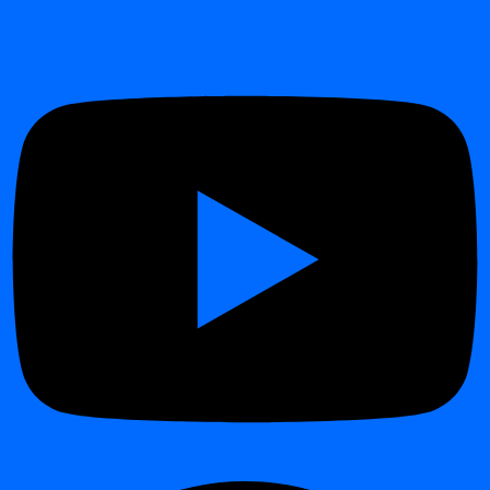
Gebied
Voordeel
Vervangt honderden handmatige SQL- of
Automation
regeldefinities
Detecteert problemen die statische drempels vaak
Precision
missen
Monitoren van miljoenen records per tabel op een
Scalability
efficiënte manier
Werkt naadloos samen met
digna Data Analytics
Integration
voor trendanalyse
Zorgt voor continue controle over de
kwaliteit en
Compliance
observability van data
Biedt betrouwbaarheidscores, tijdstempels en
Transparency
reden-codes voor elke anomalie
Hoe digna “normaal” leert
¶
Profiling-fase:
digna verzamelt metrics uit historische
datasets.
Learning-fase:
AI-modellen identificeren terugkerende
patronen (seizoensgebonden, wekelijks, dagelijks).