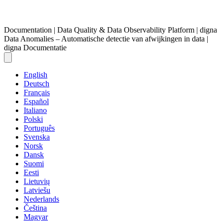
Documentation | Data Quality & Data Observability Platform | digna
Data Anomalies – Automatische detectie van afwijkingen in data |
digna Documentatie
English
Deutsch
Français
Español
Italiano
Polski
Português
Svenska
Norsk
Dansk
Suomi
Eesti
Lietuvių
Latviešu
Nederlands
Čeština
Magyar