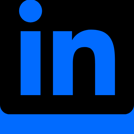
Zet AI in om drempels automatisch aan te passen op basis van
tijdstip of seizoenspatronen
Onderscheidt
statistische fluctuaties
van echte anomalieën
Levert gedetailleerde metrics en betrouwbaarheidscores per
dataset en kolom
Detectiescenario's
¶
Hieronder voorbeelden van reële problemen die automatisch worden
opgevangen door de
Data Anomalies
-module:
Scenario
Beschrijving
De helft van de dagelijkse transacties ontbreekt,
Volume drops
gedupliceerde batchloads of plotselinge
or spikes
datatoenames
Missing or
Data-extracties voltooid maar kritieke kolommen
null values
blijven leeg
Distribution
Gemiddeld aankoopbedrag of aantal transacties per
drifts
regio verandert onverwacht
Kolommen zoals
first_name
en
last_name
per
Column swaps
ongeluk verwisseld tijdens ETL
Unexpected