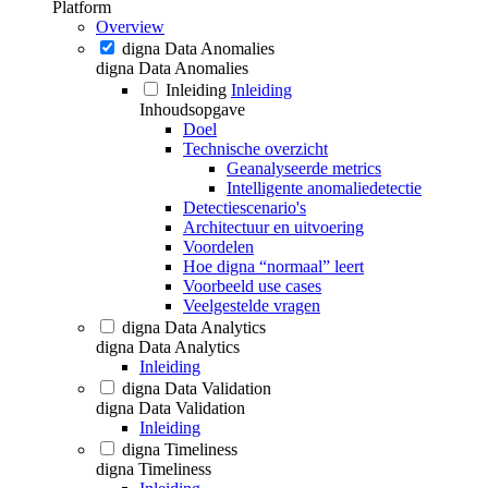
Platform
Overview
digna Data Anomalies
digna Data Anomalies
Inleiding
Inleiding
Inhoudsopgave
Doel
Technische overzicht
Geanalyseerde metrics
Intelligente anomaliedetectie
Detectiescenario's
Architectuur en uitvoering
Voordelen
Hoe digna “normaal” leert
Voorbeeld use cases
Veelgestelde vragen
digna Data Analytics
digna Data Analytics
Inleiding
digna Data Validation
digna Data Validation
Inleiding
digna Timeliness
digna Timeliness