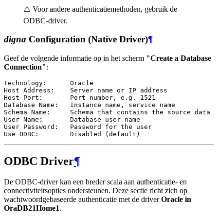
⚠️ Voor andere authenticatiemethoden, gebruik de
ODBC-driver.
digna
Configuration (Native Driver)
¶
Geef de volgende informatie op in het scherm
"Create a Database
Connection"
:
Technology:      Oracle

Host Address:    Server name or IP address

Host Port:       Port number, e.g. 1521

Database Name:   Instance name, service name

Schema Name:     Schema that contains the source data

User Name:       Database user name

User Password:   Password for the user

ODBC Driver
¶
De ODBC-driver kan een breder scala aan authenticatie- en
connectiviteitsopties ondersteunen. Deze sectie richt zich op
wachtwoordgebaseerde authenticatie met de driver
Oracle in
OraDB21Home1
.