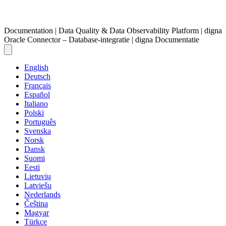
Documentation | Data Quality & Data Observability Platform | digna
Oracle Connector – Database-integratie | digna Documentatie
English
Deutsch
Français
Español
Italiano
Polski
Português
Svenska
Norsk
Dansk
Suomi
Eesti
Lietuvių
Latviešu
Nederlands
Čeština
Magyar
Türkçe