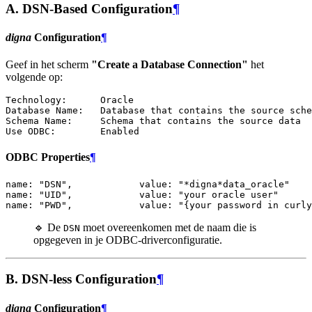
A. DSN-Based Configuration
¶
digna
Configuration
¶
Geef in het scherm
"Create a Database Connection"
het
volgende op:
Technology:      Oracle

Database Name:   Database that contains the source sche
Schema Name:     Schema that contains the source data

ODBC Properties
¶
name: "DSN",            value: "*digna*data_oracle"

name: "UID",            value: "your oracle user"

🔹 De
moet overeenkomen met de naam die is
DSN
opgegeven in je ODBC-driverconfiguratie.
B. DSN-less Configuration
¶
digna
Configuration
¶