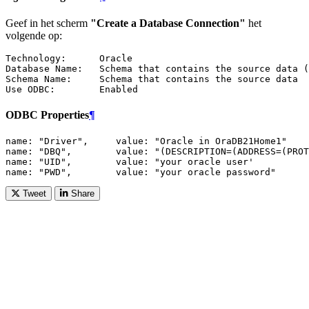
Geef in het scherm
"Create a Database Connection"
het
volgende op:
Technology:      Oracle

Database Name:   Schema that contains the source data (
Schema Name:     Schema that contains the source data

ODBC Properties
¶
name: "Driver",     value: "Oracle in OraDB21Home1"

name: "DBQ",        value: "(DESCRIPTION=(ADDRESS=(PROT
name: "UID",        value: "your oracle user'

Tweet
Share