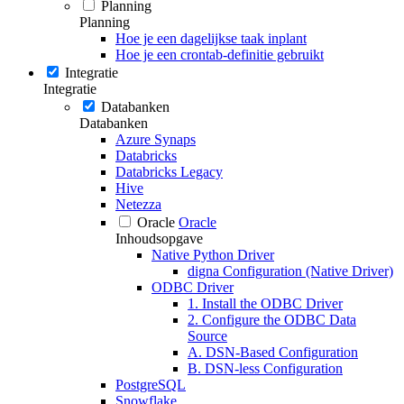
Planning
Planning
Hoe je een dagelijkse taak inplant
Hoe je een crontab-definitie gebruikt
Integratie
Integratie
Databanken
Databanken
Azure Synaps
Databricks
Databricks Legacy
Hive
Netezza
Oracle
Oracle
Inhoudsopgave
Native Python Driver
digna Configuration (Native Driver)
ODBC Driver
1. Install the ODBC Driver
2. Configure the ODBC Data
Source
A. DSN-Based Configuration
B. DSN-less Configuration
PostgreSQL
Snowflake