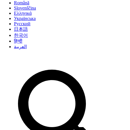
Română
Slovenščina
Ελληνικά
Українська
Русский
日本語
한국어
हिन्दी
العربية