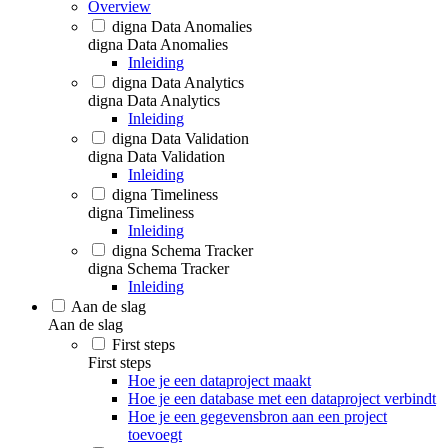
Overview
digna Data Anomalies
digna Data Anomalies
Inleiding
digna Data Analytics
digna Data Analytics
Inleiding
digna Data Validation
digna Data Validation
Inleiding
digna Timeliness
digna Timeliness
Inleiding
digna Schema Tracker
digna Schema Tracker
Inleiding
Aan de slag
Aan de slag
First steps
First steps
Hoe je een dataproject maakt
Hoe je een database met een dataproject verbindt
Hoe je een gegevensbron aan een project
toevoegt