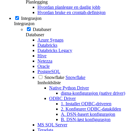
Planlegging
Hvordan planlegge en daglig jobb
Hvordan bruke en crontab-definisjon
Integrasjon
Integrasjon
Databaser
Databaser
Azure Synaps
Databricks
Databricks Legacy
Hive
Netezza
Oracle
PostgreSQL
Snowflake
Snowflake
Innholdsliste
Native Python Driver
digna-konfigurasjon (native driver)
ODBC Driver
1. Installer ODBC-driveren
2. Konfigurer ODBC-datakilden
A. DSN-basert konfigurasjon
B. DSN-løst konfigurasjon
MS SQL Server
Teradata