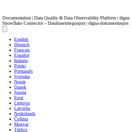
Documentation | Data Quality & Data Observability Platform | digna
Snowflake Connector – Databaseintegrasjon | digna-dokumentasjon
English
Deutsch
Français
Español
Italiano
Polski
Português
Svenska
Norsk
Dansk
Suomi
Eesti
Lietuvių
Latviešu
Nederlands
Čeština
Magyar
Türkçe