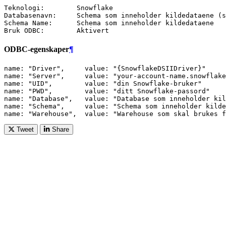
Teknologi:        Snowflake

Databasenavn:     Schema som inneholder kildedataene (s
Schema Name:      Schema som inneholder kildedataene

ODBC-egenskaper
¶
name: "Driver",     value: "{SnowflakeDSIIDriver}"

name: "Server",     value: "your-account-name.snowflake
name: "UID",        value: "din Snowflake-bruker"

name: "PWD",        value: "ditt Snowflake-passord"

name: "Database",   value: "Database som inneholder kil
name: "Schema",     value: "Schema som inneholder kilde
Tweet
Share