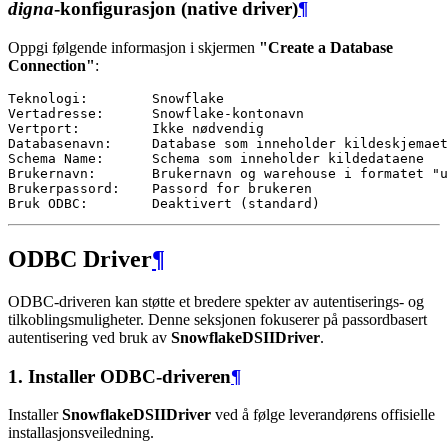
digna
-konfigurasjon (native driver)
¶
Oppgi følgende informasjon i skjermen
"Create a Database
Connection"
:
Teknologi:        Snowflake

Vertadresse:      Snowflake-kontonavn

Vertport:         Ikke nødvendig

Databasenavn:     Database som inneholder kildeskjemaet

Schema Name:      Schema som inneholder kildedataene

Brukernavn:       Brukernavn og warehouse i formatet "u
Brukerpassord:    Passord for brukeren

ODBC Driver
¶
ODBC-driveren kan støtte et bredere spekter av autentiserings- og
tilkoblingsmuligheter. Denne seksjonen fokuserer på passordbasert
autentisering ved bruk av
SnowflakeDSIIDriver
.
1. Installer ODBC-driveren
¶
Installer
SnowflakeDSIIDriver
ved å følge leverandørens offisielle
installasjonsveiledning.