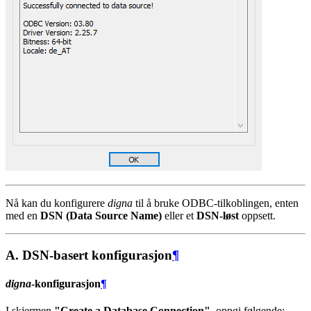
Nå kan du konfigurere
digna
til å bruke ODBC-tilkoblingen, enten
med en
DSN (Data Source Name)
eller et
DSN-løst
oppsett.
A. DSN-basert konfigurasjon
¶
digna
-konfigurasjon
¶
I skjermen
"Create a Database Connection"
, oppgi følgende: