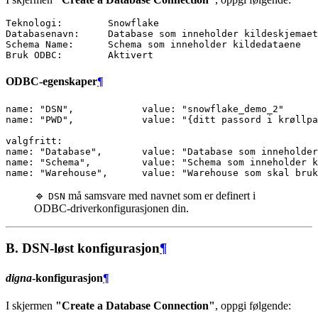
Teknologi:        Snowflake

Databasenavn:     Database som inneholder kildeskjemaet

Schema Name:      Schema som inneholder kildedataene

ODBC-egenskaper
¶
name: "DSN",            value: "snowflake_demo_2"

name: "PWD",            value: "{ditt passord i krøllpa
valgfritt:

name: "Database",       value: "Database som inneholder
name: "Schema",         value: "Schema som inneholder k
🔹
må samsvare med navnet som er definert i
DSN
ODBC-driverkonfigurasjonen din.
B. DSN-løst konfigurasjon
¶
digna
-konfigurasjon
¶
I skjermen
"Create a Database Connection"
, oppgi følgende: