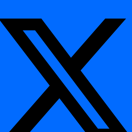
apmaiņas
sakārtotas ETL procesā
Negaidītas
kategoriskās
piem., “Zurich” parādās Austrijas pilsētu sarakstā
vērtības
Strauja
Iepriekš unikāli ID sāk dublēties sakarā ar
unikālitātes
augšupēja savienojuma kļūdām
zudums
Arhitektūra un izpilde
¶
Izpilde datu bāzē:
Visa anomāliju atklāšanas loģika tiek
izpildīta
datu bāzes dzinī
(Teradata, Snowflake, Databricks,
PostgreSQL utt.)
Bez datu pārvietošanas:
digna lasa tikai metriķus, nekad
neizdala izejmateriālu datus ārpusē
Inkrementālas atjaunināšanas:
Katru reizi analizēti tiek
tikai jauni datu segmenti efektivitātes nolūkos
Konfigurējama pārbaudes biežuma:
Ikstundu, ikdienas vai
aktivizēta pēc augšupēja procesa
Rezultātu glabāšana:
Metriķi un anomāliju marķieri tiek
ierakstīti atpakaļ digna novērojamības shēmā vizualizācijai un
brīdinājumiem