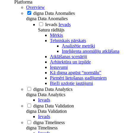
Platforma
Overview
digna Data Anomalies
digna Data Anomalies
Ievads
Ievads
Satura rādītājs
Mērķis
Tehniskais pārskats
Analizētie metriķi
Inteliģenta anomāliju atklāšana
Atklāšanas scenāriji
Arhitektūra un izpilde
Ieguvumi
Kā digna apgūst “normālu”
Piemēri lietošanas gadījumiem
Bieži uzdotie jautājumi
digna Data Analytics
digna Data Analytics
Ievads
digna Data Validation
digna Data Validation
Ievads
digna Timeliness
digna Timeliness