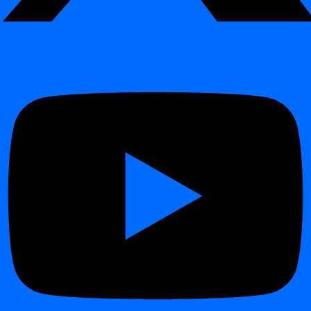
Ieguvumi
¶
Joma
Ieguvums
Izslēdz simtiem manuālu SQL vai noteikumu
Automatizācija
definīciju
Atklāj problēmas, ko statiskie sliekšņi bieži
Precizitāte
nepamana
Mērogojamība
Efektīvi uzrauga miljonus ierakstu vienā tabulā
Strādā bez piepūles kopā ar
digna Data Analytics
Integrācija
tendences analīzei
Nodrošina nepārtrauktu kontroli pār
datu
Atbilstība
kvalitāti un novērojamību
Katram anomālijai nodrošina pārliecības skoru,
Caurspīdīgums
laika zīmogu un iemesla kodus
Kā digna apgūst “normālu”
¶
Profilēšanas fāze:
digna apkopo metriķus no vēsturiskajām
datu kopām.
Mācīšanās fāze:
AI modeļi identificē atkārtotas tendences