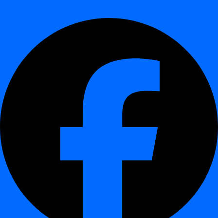
(sezonālas, nedēļas, diennakts).
Uzraudzības fāze:
Nākamās datu kopas tiek salīdzinātas ar
dinamiski apgūtiem sliekšņiem.
Brīdināšanas fāze:
Novirzes, kas pārsniedz statistiskās
pārliecības robežas, tiek ziņotas kā anomālijas.
Visi modeļi ir izskaidrojami, deterministiski un optimizēti uzņēmuma
datu apjomiem.
Piemēri lietošanas gadījumiem
¶
Datu kvalitātes uzraudzība
banku darījumu sistēmās
Ielādes kļūdu atklāšana
ETL vai datu noliktavas
uzdevumos
Abnormālas klientu aktivitātes identificēšana
telekomunikāciju ierakstos
Klīnisko datu konsekvences novērošana
veselības aprūpes
analītikas plūsmās
Salauztu panelu novēršana
BI un atskaišu vidēs
Bieži uzdotie jautājumi
¶