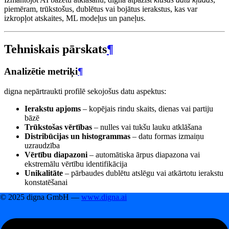
piemēram, trūkstošus, dublētus vai bojātus ierakstus, kas var
izkropļot atskaites, ML modeļus un paneļus.
Tehniskais pārskats
¶
Analizētie metriķi
¶
digna nepārtraukti profilē sekojošus datu aspektus:
Ierakstu apjoms
– kopējais rindu skaits, dienas vai partiju
bāzē
Trūkstošas vērtības
– nulles vai tukšu lauku atklāšana
Distribūcijas un histogrammas
– datu formas izmaiņu
uzraudzība
Vērtību diapazoni
– automātiska ārpus diapazona vai
ekstremālu vērtību identifikācija
Unikalitāte
– pārbaudes dublētu atslēgu vai atkārtotu ierakstu
konstatēšanai
© 2025 digna GmbH —
www.digna.ai
Inteliģenta anomāliju atklāšana
¶
Izmanto
vēsturisko mācīšanos
, lai dinamiski definētu