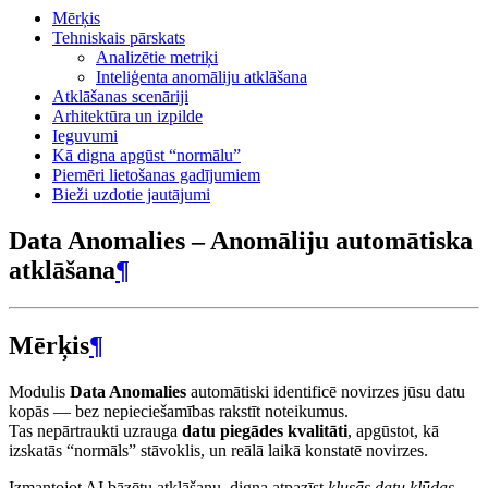
Mērķis
Tehniskais pārskats
Analizētie metriķi
Inteliģenta anomāliju atklāšana
Atklāšanas scenāriji
Arhitektūra un izpilde
Ieguvumi
Kā digna apgūst “normālu”
Piemēri lietošanas gadījumiem
Bieži uzdotie jautājumi
Data Anomalies – Anomāliju automātiska
atklāšana
¶
Mērķis
¶
Modulis
Data Anomalies
automātiski identificē novirzes jūsu datu
kopās — bez nepieciešamības rakstīt noteikumus.
Tas nepārtraukti uzrauga
datu piegādes kvalitāti
, apgūstot, kā
izskatās “normāls” stāvoklis, un reālā laikā konstatē novirzes.
Izmantojot AI bāzētu atklāšanu, digna atpazīst
klusās datu kļūdas
,