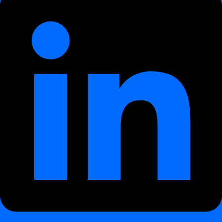
gaidāmās robežas
Atklāj novirzes
apjomā, vērtību distribūcijās vai loģiskajās
attiecībās
Pielieto AI, lai automātiski pielāgotu sliekšņus atkarībā no
diennakts laika vai sezonālām svārstībām
Atšķir
statistiskas svārstības
no īstām anomālijām
Ģenerē detalizētus metriķus un pārliecības skorings katrai datu
kopai un kolonnai
Atklāšanas scenāriji
¶
Zemāk ir reālu problēmu piemēri, ko automātiski konstatē modulis
Data Anomalies
:
Scenārijs
Apraksts
Pusdienā trūkst pusei no dienas darījumiem,
Apjoma kritumi
dubultas partiju ielādes vai pēkšņi datu
vai pieaugumi
pieplūdumi
Trūkstošas vai
Datu izgūšana pabeigta, bet kritiskas kolonnas
nulles vērtības
atstātas tukšas
Distribūcijas
Vidējā pirkuma summa vai darījumu skaits
nobīdes
reģionā mainās negaidīti
Kolonnu
Kolonnas kā
first_name
un
last_name
nejauši