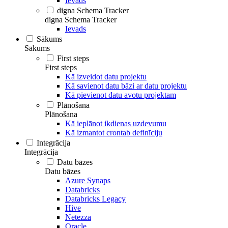
Ievads
digna Schema Tracker
digna Schema Tracker
Ievads
Sākums
Sākums
First steps
First steps
Kā izveidot datu projektu
Kā savienot datu bāzi ar datu projektu
Kā pievienot datu avotu projektam
Plānošana
Plānošana
Kā ieplānot ikdienas uzdevumu
Kā izmantot crontab definīciju
Integrācija
Integrācija
Datu bāzes
Datu bāzes
Azure Synaps
Databricks
Databricks Legacy
Hive
Netezza
Oracle