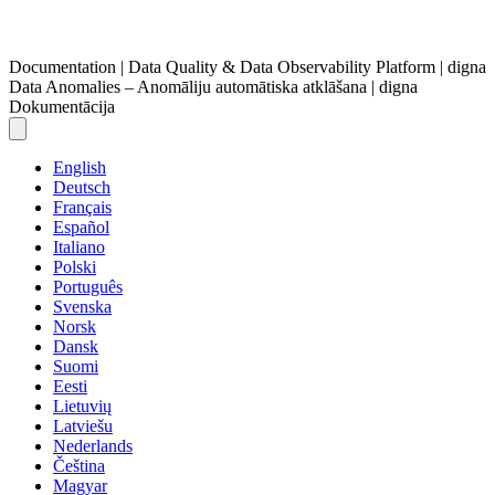
Documentation | Data Quality & Data Observability Platform | digna
Data Anomalies – Anomāliju automātiska atklāšana | digna
Dokumentācija
English
Deutsch
Français
Español
Italiano
Polski
Português
Svenska
Norsk
Dansk
Suomi
Eesti
Lietuvių
Latviešu
Nederlands
Čeština
Magyar