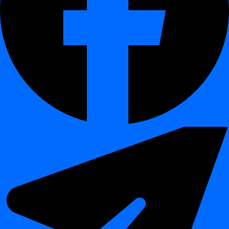
Ko jūs uzzināsiet
¶
Kā dashboardā atvērt sadaļu
Scheduling
Kā izveidot jaunu darbu, izmantojot
crontab izteiksmi
Kā iestatīt grafiku, kas darbojas tikai
nedēļas nogalēs
pulksten 10:00
Piemērs: nedēļas nogales grafiks
¶
Lai plānotu darbu, kas tiek veikts katru
sestdienu un svētdienu
pulksten 10:00
, izmantojiet šādu izteiksmi:
→ minūte (pilnā stundā)
0
→ stunda (10:00)
10
→ katru mēneša dienu
*
→ katru mēnesi
*
→ tikai sestdienās un svētdienās
sat,sun
Kāpēc izmantot Crontab?
¶