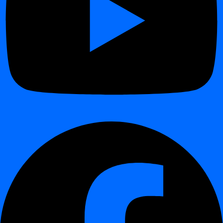
Papildu plānošana ar Crontab
¶
This guide shows how to schedule jobs in
digna
using
crontab
expressions
.
Atšķirībā no standarta shēmām (dienas, nedēļas, mēneša), crontab
nodrošina pilnu elastību pielāgotu grafiku definēšanai.
Interaktīvā demonstrācija
¶