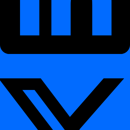
Plānošana
Kā ieplānot ikdienas uzdevumu
Kā izmantot crontab definīciju
Kā izmantot
crontab definīciju
Satura rādītājs
Interaktīvā demonstrācija
Ko jūs uzzināsiet
Piemērs: nedēļas nogales grafiks
Kāpēc izmantot Crontab?
Integrācija
Integrācija
Datu bāzes
Datu bāzes
Azure Synaps
Databricks
Databricks Legacy
Hive
Netezza
Oracle
PostgreSQL
Snowflake
MS SQL Server
Teradata
CLI atsauce
CLI atsauce