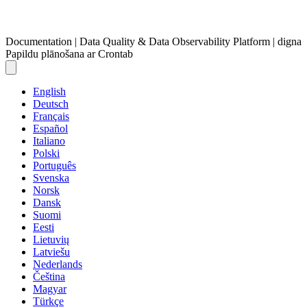
Documentation | Data Quality & Data Observability Platform | digna
Papildu plānošana ar Crontab
English
Deutsch
Français
Español
Italiano
Polski
Português
Svenska
Norsk
Dansk
Suomi
Eesti
Lietuvių
Latviešu
Nederlands
Čeština
Magyar
Türkçe