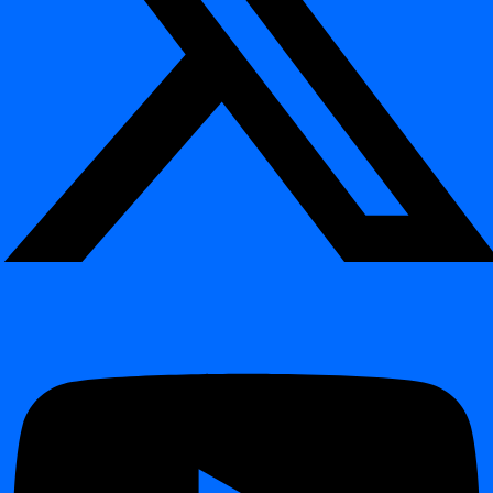
Ievads
Release 2026.04
Release 2026.01
Release 2025.09
Release 2025.04
Release 2024.12
Release 2024.11
Release 2024.09
Changelog
Changelog
Release 2026.06
Release 2026.04
Release 2026.01
Release 2025.09
Release 2025.04
Release 2024.12
Satura rādītājs
Interaktīvā demonstrācija
Ko jūs uzzināsiet
Piemērs: nedēļas nogales grafiks
Kāpēc izmantot Crontab?