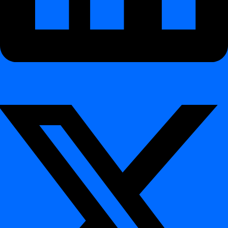
Planavimas
Planavimas
Kaip suplanuoti kasdienę užduotį
Kaip naudoti crontab apibrėžimą
Integracija
Integracija
Duomenų bazės
Duomenų bazės
Azure Synaps
Databricks
Databricks Legacy
Hive
Netezza
Oracle
PostgreSQL
Snowflake
MS SQL Server
Teradata
CLI nuoroda
CLI nuoroda
Įvadas
Įvadas
Turinys
Komandinės eilutės sąsajos (CLI) paskirtis
Pagrindinės savybės:
Diegimo instrukcija Windows