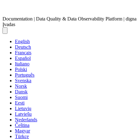
Documentation | Data Quality & Data Observability Platform | digna
Įvadas
English
Deutsch
Français
Español
Italiano
Polski
Português
Svenska
Norsk
Dansk
Suomi
Eesti
Lietuvių
Latviešu
Nederlands
Čeština
Magyar
Türkçe