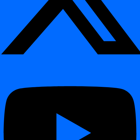
Release 2026.04
Release 2026.01
Release 2025.09
Release 2025.04
Release 2024.12
Release 2024.11
Release 2024.09
Changelog
Changelog
Release 2026.06
Release 2026.04
Release 2026.01
Release 2025.09
Release 2025.04
Release 2024.12
Turinys
Komandinės eilutės sąsajos (CLI) paskirtis
Pagrindinės savybės:
Diegimo instrukcija Windows
Įvadas