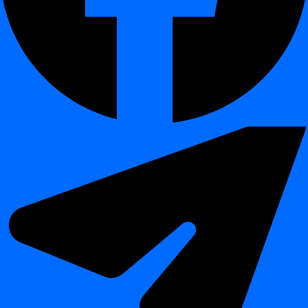
automatizacijos įrankiais, tokiais kaip Control-M, UC4,
AutomateNOW!
Diegimo instrukcija Windows
¶
Norėdami pradėti, atlikite toliau nurodytus veiksmus, kad
ištrauktumėte reikiamus failus, įdiegtumėte
dignacli
aplanką ir
sukonfigūruotumėte ryšį su
digna
saugykla. Prieš pradėdami
įsitikinkite, kad turite paruoštus prisijungimo duomenis prie
saugyklos ir visus reikiamus konfigūracijos parametrus.
Ištraukimas:
digna
CLI:
Gaukite
failą, kuriame yra
digna
CLI.
.zip
Ištraukite failą į pageidaujamą katalogą.
aplanko diegimas:
dignacli
Nukopijuokite
aplanką į norimą diegimo vietą
dignacli
(pvz.,
).
C:\Program Files\***digna***
konfigūravimas:
config.toml
Patikrinkite, ar
yra
kataloge.
config.toml
dignacli