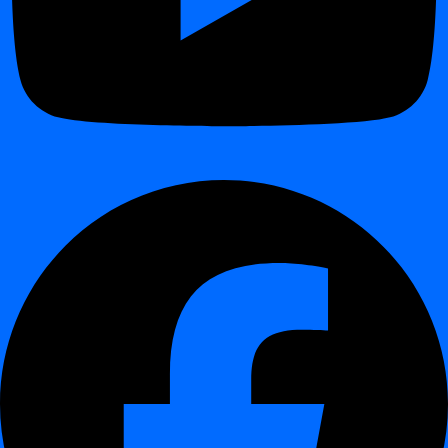
Komandinės eilutės sąsajos (CLI)
paskirtis
¶
digna
Komandinės eilutės sąsaja (CLI) yra galingas įrankis, skirtas
supaprastinti sąveiką su
digna
platforma. Ji suteikia teksto pagrindu
veikiančią sąsają, leidžiančią vartotojams efektyviai atlikti įvairias
užduotis be grafinės vartotojo sąsajos.
Pagrindinės savybės:
¶
Efektyvumas ir lankstumas:
CLI leidžia greitai vykdyti
komandas, didinant produktyvumą.
Automatizavimas:
Palaiko skriptavimą pasikartojančioms
užduotims automatizuoti.
Nuotolinis valdymas:
Valdykite
digna
išteklius iš bet kurios
vietos.
Nuoseklumas ir patikimumas:
Užtikrina patikimą veikimą
naudojant dokumentuotas, versijomis valdomas komandas.
Mastelio keitimas:
Tvarko didelio masto operacijas įmonių
užduotims.
Mokymasis ir įsisavinimas:
Suteikia gilesnį supratimą apie
digna
funkcionalumą.
Integracija su kitais įrankiais:
Sklandžiai integruojasi su