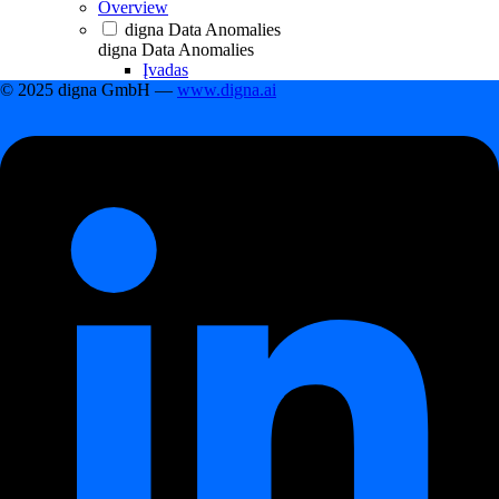
Overview
digna Data Anomalies
digna Data Anomalies
Įvadas
© 2025 digna GmbH —
www.digna.ai
digna Data Analytics
digna Data Analytics
Įvadas
digna Data Validation
digna Data Validation
Įvadas
digna Timeliness
digna Timeliness
Įvadas
digna Schema Tracker
digna Schema Tracker
Įvadas
Pradžia
Pradžia
First steps
First steps
Kaip sukurti duomenų projektą
Kaip prijungti duomenų bazę prie duomenų
projekto
Kaip pridėti duomenų šaltinį prie projekto