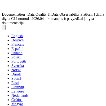
Documentation | Data Quality & Data Observability Platform | digna
digna CLI nuoroda 2026.04 – komandos ir pavyzdžiai | digna
dokumentacija
English
Deutsch
Français
Español
Italiano
Polski
Português
Svenska
Norsk
Dansk
Suomi
Eesti
Lietuvių
Latviešu
Nederlands
Čeština
Magyar