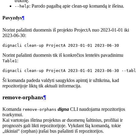
trukmę.
: Parodo pagalbą apie clean-up komandą ir išeina.
--help
Pavyzdys
¶
Norint pašalinti duomenis iš projekto ProjectA nuo 2023-01-01 iki
2023-06-30:
dignacli
clean-up
ProjectA
2023
-01-01
2023
Norint pašalinti duomenis tik iš konkrečios lentelės pavadinimu
:
Table1
dignacli
clean-up
ProjectA
2023
-01-01
2023
-06-30
--tabl
Ši komanda padeda valdyti saugyklos apimtį ir užtikrina, kad
repozitorijoje liktų tik aktuali informacija.
remove-orphans
¶
Komanda
digna
CLI naudojama repozitorijos
remove-orphans
tvarkymui.
Kai vartotojas ištrina projektus ar duomenų šaltinius, profiliai ir
prognozės gali likti repozitorijoje. Vykdant šią komandą, tokie
„ūkiniai“ (orphan) įrašai bus pašalinti iš repozitorijos.