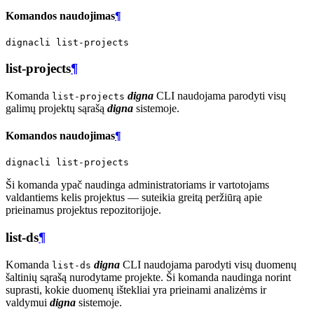
Komandos naudojimas
¶
dignacli
list-projects
¶
Komanda
digna
CLI naudojama parodyti visų
list-projects
galimų projektų sąrašą
digna
sistemoje.
Komandos naudojimas
¶
dignacli
Ši komanda ypač naudinga administratoriams ir vartotojams
valdantiems kelis projektus — suteikia greitą peržiūrą apie
prieinamus projektus repozitorijoje.
list-ds
¶
Komanda
digna
CLI naudojama parodyti visų duomenų
list-ds
šaltinių sąrašą nurodytame projekte. Ši komanda naudinga norint
suprasti, kokie duomenų ištekliai yra prieinami analizėms ir
valdymui
digna
sistemoje.