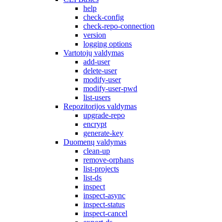
help
check-config
check-repo-connection
version
logging options
Vartotojų valdymas
add-user
delete-user
modify-user
modify-user-pwd
list-users
Repozitorijos valdymas
upgrade-repo
encrypt
generate-key
Duomenų valdymas
clean-up
remove-orphans
list-projects
list-ds
inspect
inspect-async
inspect-status
inspect-cancel