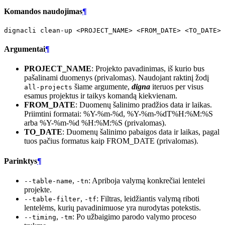
Komandos naudojimas
¶
dignacli
clean-up
<PROJECT_NAME>
<FROM_DATE>
<TO_DATE>
Argumentai
¶
PROJECT_NAME
: Projekto pavadinimas, iš kurio bus
pašalinami duomenys (privalomas). Naudojant raktinį žodį
šiame argumente,
digna
iteruos per visus
all-projects
esamus projektus ir taikys komandą kiekvienam.
FROM_DATE
: Duomenų šalinimo pradžios data ir laikas.
Priimtini formatai: %Y-%m-%d, %Y-%m-%dT%H:%M:%S
arba %Y-%m-%d %H:%M:%S (privalomas).
TO_DATE
: Duomenų šalinimo pabaigos data ir laikas, pagal
tuos pačius formatus kaip FROM_DATE (privalomas).
Parinktys
¶
,
: Apriboja valymą konkrečiai lentelei
--table-name
-tn
projekte.
,
: Filtras, leidžiantis valymą riboti
--table-filter
-tf
lentelėms, kurių pavadinimuose yra nurodytas potekstis.
,
: Po užbaigimo parodo valymo proceso
--timing
-tm