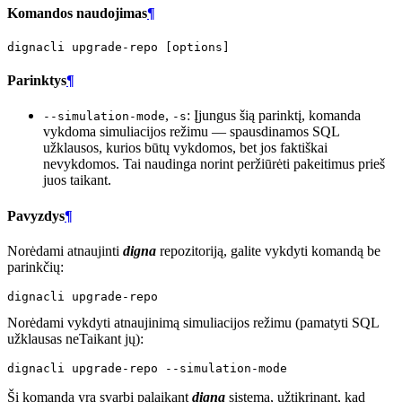
Komandos naudojimas
¶
dignacli
upgrade-repo
[
options
]
Parinktys
¶
,
: Įjungus šią parinktį, komanda
--simulation-mode
-s
vykdoma simuliacijos režimu — spausdinamos SQL
užklausos, kurios būtų vykdomos, bet jos faktiškai
nevykdomos. Tai naudinga norint peržiūrėti pakeitimus prieš
juos taikant.
Pavyzdys
¶
Norėdami atnaujinti
digna
repozitoriją, galite vykdyti komandą be
parinkčių:
dignacli
Norėdami vykdyti atnaujinimą simuliacijos režimu (pamatyti SQL
užklausas neTaikant jų):
dignacli
upgrade-repo
Ši komanda yra svarbi palaikant
digna
sistemą, užtikrinant, kad