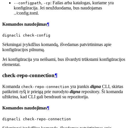
,
: Failas arba katalogas, kuriame yra
--configpath
-cp
konfigūracija. Jei neužduodama, bus naudojamas
../config.toml.
Komandos naudojimas
¶
dignacli
Sėkmingai įvykdžius komandą, išvedamas patvirtinimas apie
konfigūracijos pilnumą.
Jei konfigūracija yra neišsami, bus išvardyti trūkstami konfigūracijos
elementai.
check-repo-connection
¶
Komanda
yra įrankis
digna
CLI, skirtas
check-repo-connection
patikrinti ryšį ir prieigą prie nurodyto
digna
repository. Ši komanda
užtikrina, kad CLI gali bendrauti su repozitorija.
Komandos naudojimas
¶
dignacli