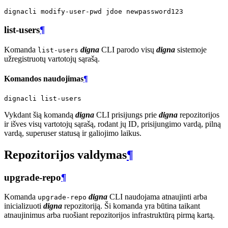
dignacli
modify-user-pwd
jdoe
list-users
¶
Komanda
digna
CLI parodo visų
digna
sistemoje
list-users
užregistruotų vartotojų sąrašą.
Komandos naudojimas
¶
dignacli
Vykdant šią komandą
digna
CLI prisijungs prie
digna
repozitorijos
ir išves visų vartotojų sąrašą, rodant jų ID, prisijungimo vardą, pilną
vardą, superuser statusą ir galiojimo laikus.
Repozitorijos valdymas
¶
upgrade-repo
¶
Komanda
digna
CLI naudojama atnaujinti arba
upgrade-repo
inicializuoti
digna
repozitoriją. Ši komanda yra būtina taikant
atnaujinimus arba ruošiant repozitorijos infrastruktūrą pirmą kartą.