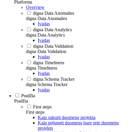
Platforma
Overview
digna Data Anomalies
digna Data Anomalies
Įvadas
digna Data Analytics
digna Data Analytics
Įvadas
digna Data Validation
digna Data Validation
Įvadas
digna Timeliness
digna Timeliness
Įvadas
digna Schema Tracker
digna Schema Tracker
Įvadas
Pradžia
Pradžia
First steps
First steps
Kaip sukurti duomenų projektą
Kaip prijungti duomenų bazę prie duomenų
projekto