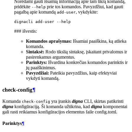
Norėdami gauti išsamią informaciją apie tam tikrą komandą,
pridėkite
prie tos komandos. Pavyzdžiui, kad gauti
--help
pagalbą apie komandą
, vykdykite:
add-user
dignacli
add-user
### išvestis:
Komandos aprašymas:
Išsamiai paaiškina, ką atlieka
komanda.
Sintaksė:
Rodo tikslią sintaksę, įskaitant privalomus ir
pasirenkamus argumentus.
Parinktys:
Išvardina konkrečias komandos parinktis ir
jų paaiškinimus.
Pavyzdžiai:
Pateikia pavyzdžius, kaip efektyviai
vykdyti komandą.
check-config
¶
Komanda
yra įrankis
digna
CLI, skirtas patikrinti
check-config
digna
konfigūraciją. Ši komanda užtikrina, kad
digna
komponentai
gali rasti reikiamus konfigūracijos elementus faile config.toml.
Parinktys
¶