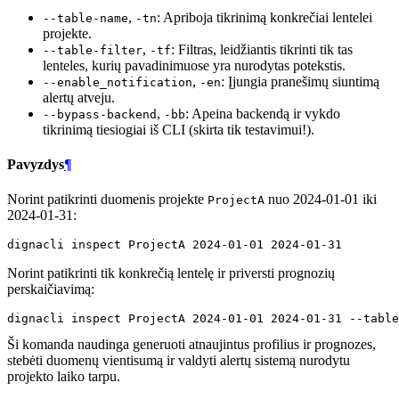
,
: Apriboja tikrinimą konkrečiai lentelei
--table-name
-tn
projekte.
,
: Filtras, leidžiantis tikrinti tik tas
--table-filter
-tf
lenteles, kurių pavadinimuose yra nurodytas potekstis.
,
: Įjungia pranešimų siuntimą
--enable_notification
-en
alertų atveju.
,
: Apeina backendą ir vykdo
--bypass-backend
-bb
tikrinimą tiesiogiai iš CLI (skirta tik testavimui!).
Pavyzdys
¶
Norint patikrinti duomenis projekte
nuo 2024-01-01 iki
ProjectA
2024-01-31:
dignacli
inspect
ProjectA
2024
-01-01
2024
Norint patikrinti tik konkrečią lentelę ir priversti prognozių
perskaičiavimą:
dignacli
inspect
ProjectA
2024
-01-01
2024
-01-31
--table
Ši komanda naudinga generuoti atnaujintus profilius ir prognozes,
stebėti duomenų vientisumą ir valdyti alertų sistemą nurodytu
projekto laiko tarpu.