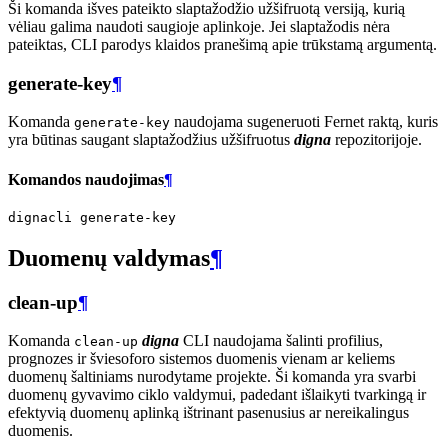
Ši komanda išves pateikto slaptažodžio užšifruotą versiją, kurią
vėliau galima naudoti saugioje aplinkoje. Jei slaptažodis nėra
pateiktas, CLI parodys klaidos pranešimą apie trūkstamą argumentą.
generate-key
¶
Komanda
naudojama sugeneruoti Fernet raktą, kuris
generate-key
yra būtinas saugant slaptažodžius užšifruotus
digna
repozitorijoje.
Komandos naudojimas
¶
dignacli
Duomenų valdymas
¶
clean-up
¶
Komanda
digna
CLI naudojama šalinti profilius,
clean-up
prognozes ir šviesoforo sistemos duomenis vienam ar keliems
duomenų šaltiniams nurodytame projekte. Ši komanda yra svarbi
duomenų gyvavimo ciklo valdymui, padedant išlaikyti tvarkingą ir
efektyvią duomenų aplinką ištrinant pasenusius ar nereikalingus
duomenis.