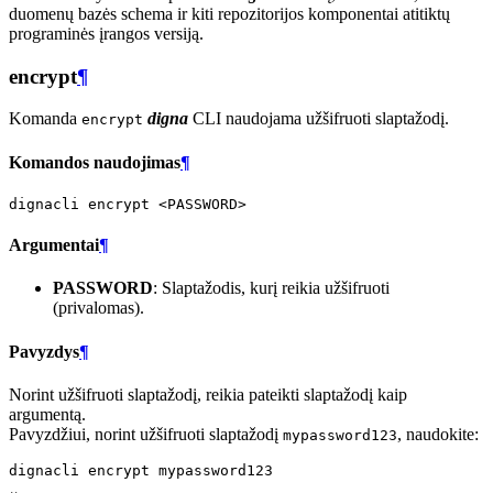
duomenų bazės schema ir kiti repozitorijos komponentai atitiktų
programinės įrangos versiją.
encrypt
¶
Komanda
digna
CLI naudojama užšifruoti slaptažodį.
encrypt
Komandos naudojimas
¶
dignacli
encrypt
Argumentai
¶
PASSWORD
: Slaptažodis, kurį reikia užšifruoti
(privalomas).
Pavyzdys
¶
Norint užšifruoti slaptažodį, reikia pateikti slaptažodį kaip
argumentą.
Pavyzdžiui, norint užšifruoti slaptažodį
, naudokite:
mypassword123
dignacli
encrypt