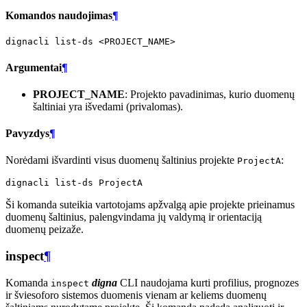
Komandos naudojimas
¶
dignacli
list-ds
Argumentai
¶
PROJECT_NAME
: Projekto pavadinimas, kurio duomenų
šaltiniai yra išvedami (privalomas).
Pavyzdys
¶
Norėdami išvardinti visus duomenų šaltinius projekte
:
ProjectA
dignacli
list-ds
Ši komanda suteikia vartotojams apžvalgą apie projekte prieinamus
duomenų šaltinius, palengvindama jų valdymą ir orientaciją
duomenų peizaže.
inspect
¶
Komanda
digna
CLI naudojama kurti profilius, prognozes
inspect
ir šviesoforo sistemos duomenis vienam ar keliems duomenų