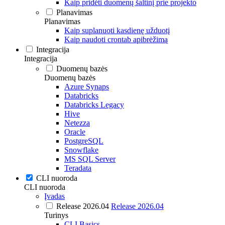
Kaip pridėti duomenų šaltinį prie projekto
Planavimas
Planavimas
Kaip suplanuoti kasdienę užduotį
Kaip naudoti crontab apibrėžimą
Integracija
Integracija
Duomenų bazės
Duomenų bazės
Azure Synaps
Databricks
Databricks Legacy
Hive
Netezza
Oracle
PostgreSQL
Snowflake
MS SQL Server
Teradata
CLI nuoroda
CLI nuoroda
Įvadas
Release 2026.04
Release 2026.04
Turinys
CLI Basics