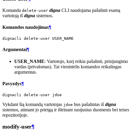
Komanda
digna
CLI naudojama pašalinti esamą
delete-user
vartotoją iš
digna
sistemos.
Komandos naudojimas
¶
dignacli
delete-user
Argumentai
¶
USER_NAME
: Vartotojo, kurį reikia pašalinti, prisijungimo
vardas (privalomas). Tai vienintelis komandos reikalingas
argumentas.
Pavyzdys
¶
dignacli
delete-user
Vykdant šią komandą vartotojas
bus pašalintas iš
digna
jdoe
sistemos, atimant jo prieigą ir ištrinant susijusius duomenis bei teises
repozitorijoje.
modify-user
¶