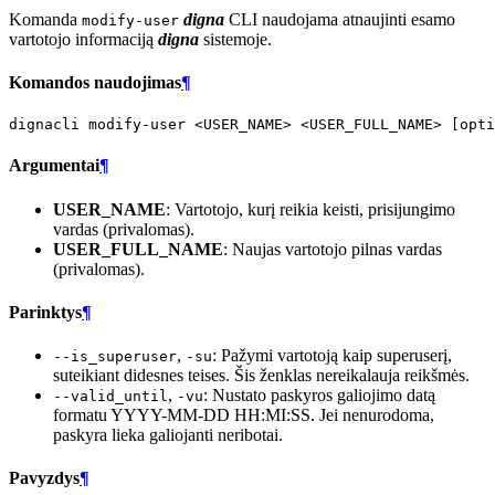
Komanda
digna
CLI naudojama atnaujinti esamo
modify-user
vartotojo informaciją
digna
sistemoje.
Komandos naudojimas
¶
dignacli
modify-user
<USER_NAME>
<USER_FULL_NAME>
[
opti
Argumentai
¶
USER_NAME
: Vartotojo, kurį reikia keisti, prisijungimo
vardas (privalomas).
USER_FULL_NAME
: Naujas vartotojo pilnas vardas
(privalomas).
Parinktys
¶
,
: Pažymi vartotoją kaip superuserį,
--is_superuser
-su
suteikiant didesnes teises. Šis ženklas nereikalauja reikšmės.
,
: Nustato paskyros galiojimo datą
--valid_until
-vu
formatu YYYY-MM-DD HH:MI:SS. Jei nenurodoma,
paskyra lieka galiojanti neribotai.
Pavyzdys
¶