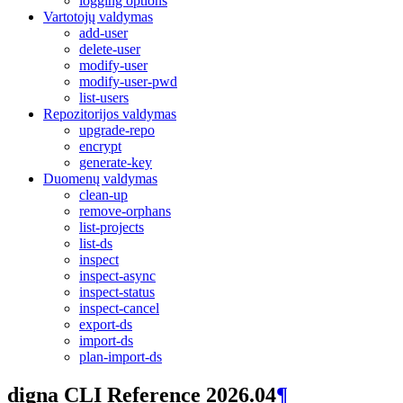
logging options
Vartotojų valdymas
add-user
delete-user
modify-user
modify-user-pwd
list-users
Repozitorijos valdymas
upgrade-repo
encrypt
generate-key
Duomenų valdymas
clean-up
remove-orphans
list-projects
list-ds
inspect
inspect-async
inspect-status
inspect-cancel
export-ds
import-ds
plan-import-ds
digna CLI Reference 2026.04
¶