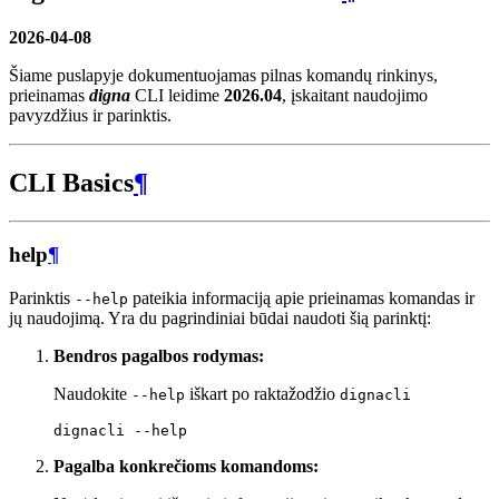
2026-04-08
Šiame puslapyje dokumentuojamas pilnas komandų rinkinys,
prieinamas
digna
CLI leidime
2026.04
, įskaitant naudojimo
pavyzdžius ir parinktis.
CLI Basics
¶
help
¶
Parinktis
pateikia informaciją apie prieinamas komandas ir
--help
jų naudojimą. Yra du pagrindiniai būdai naudoti šią parinktį:
Bendros pagalbos rodymas:
Naudokite
iškart po raktažodžio
--help
dignacli
dignacli
Pagalba konkrečioms komandoms: