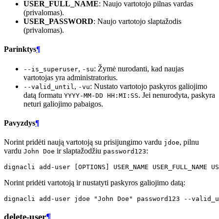
USER_FULL_NAME
: Naujo vartotojo pilnas vardas
(privalomas).
USER_PASSWORD
: Naujo vartotojo slaptažodis
(privalomas).
Parinktys
¶
,
: Žymė nurodanti, kad naujas
--is_superuser
-su
vartotojas yra administratorius.
,
: Nustato vartotojo paskyros galiojimo
--valid_until
-vu
datą formatu
. Jei nenurodyta, paskyra
YYYY-MM-DD HH:MI:SS
neturi galiojimo pabaigos.
Pavyzdys
¶
Norint pridėti naują vartotoją su prisijungimo vardu
, pilnu
jdoe
vardu
ir slaptažodžiu
:
John Doe
password123
dignacli
add-user
[
OPTIONS
]
USER_NAME
USER_FULL_NAME
Norint pridėti vartotoją ir nustatyti paskyros galiojimo datą:
dignacli
add-user
jdoe
"John Doe"
password123
--valid_u
delete-user
¶