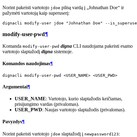
Norint pakeisti vartotojo
pilną vardą į „Johnathan Doe“ ir
jdoe
pažymėti vartotoją kaip superuserį:
dignacli
modify-user
jdoe
"Johnathan Doe"
modify-user-pwd
¶
Komanda
digna
CLI naudojama pakeisti esamo
modify-user-pwd
vartotojo slaptažodį
digna
sistemoje.
Komandos naudojimas
¶
dignacli
modify-user-pwd
<USER_NAME>
Argumentai
¶
USER_NAME
: Vartotojo, kurio slaptažodis keičiamas,
prisijungimo vardas (privalomas).
USER_PWD
: Naujas vartotojo slaptažodis (privalomas).
Pavyzdys
¶
Norint pakeisti vartotojo
slaptažodį į
:
jdoe
newpassword123