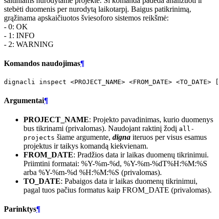
šaltiniams nurodytame projekte. Ši komanda padeda analizuoti ir
stebėti duomenis per nurodytą laikotarpį. Baigus patikrinimą,
grąžinama apskaičiuotos šviesoforo sistemos reikšmė:
- 0: OK
- 1: INFO
- 2: WARNING
Komandos naudojimas
¶
dignacli
inspect
<PROJECT_NAME>
<FROM_DATE>
<TO_DATE>
[
Argumentai
¶
PROJECT_NAME
: Projekto pavadinimas, kurio duomenys
bus tikrinami (privalomas). Naudojant raktinį žodį
all-
šiame argumente,
digna
iteruos per visus esamus
projects
projektus ir taikys komandą kiekvienam.
FROM_DATE
: Pradžios data ir laikas duomenų tikrinimui.
Priimtini formatai: %Y-%m-%d, %Y-%m-%dT%H:%M:%S
arba %Y-%m-%d %H:%M:%S (privalomas).
TO_DATE
: Pabaigos data ir laikas duomenų tikrinimui,
pagal tuos pačius formatus kaip FROM_DATE (privalomas).
Parinktys
¶