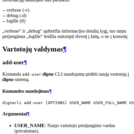
-- verbose (-v)
-- debug (-d)
-- logfile (lf)
„verbose“ ir „debug“ apibrėžia informacijos detalių lygį, tuo tarpu
perjungimas „logfile“ leidžia nukreipti išvestį į failą, o ne į konsolę.
Vartotojų valdymas
¶
add-user
¶
Komanda
digna
CLI naudojama pridėti naują vartotoją į
add-user
digna
sistemą.
Komandos naudojimas
¶
dignacli
add-user
[
OPTIONS
]
USER_NAME
USER_FULL_NAME
Argumentai
¶
USER_NAME
: Naujo vartotojo prisijungimo vardas
(privalomas).