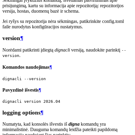
Sėkmingai įvykdžius komandą, išvedamas patvirtinimas apie
prisijungimą, kartu su informacija apie repozitoriją: repozitorijos
versija, hostas, duomenų bazė ir schema.
Jei ryšys su repozitorija nėra sėkmingas, patikrinkite config.toml
faile nurodytus konfigūracijos nustatymus.
version
¶
Norėdami patikrinti įdiegtą
dignacli
versiją, naudokite parinktį
--
.
version
Komandos naudojimas
¶
dignacli
Pavyzdinė išvestis
¶
dignacli
version
2026
logging options
¶
Numatyta, kad konsolės išvestis iš
digna
komandų yra
minimalistinė. Dauguma komandų leidžia pateikti papildomą
informaciją naudojant šias parinktis: