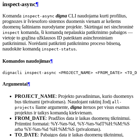
inspect-async
¶
Komanda
digna
CLI naudojama kurti profilius,
inspect-async
prognozes ir šviesoforo sistemos duomenis vienam ar keliems
duomenų šaltiniams nurodytame projekte. Skirtingai nei sinchroninė
komanda, ši komandą nepalaukia patikrinimo pabaigos —
inspect
vietoje to grąžina užklausos ID pateiktam asinchroniniam
patikrinimui. Norėdami patikrinti patikrinimo proceso būseną,
naudokite komandą
.
inspect-status
Komandos naudojimas
¶
dignacli
inspect-async
<PROJECT_NAME>
<FROM_DATE>
<TO_D
Argumentai
¶
PROJECT_NAME
: Projekto pavadinimas, kurio duomenys
bus tikrinami (privalomas). Naudojant raktinį žodį
all-
šiame argumente,
digna
iteruos per visus esamus
projects
projektus ir taikys komandą kiekvienam.
FROM_DATE
: Pradžios data ir laikas duomenų tikrinimui.
Priimtini formatai: %Y-%m-%d, %Y-%m-%dT%H:%M:%S
arba %Y-%m-%d %H:%M:%S (privalomas).
TO_DATE
: Pabaigos data ir laikas duomenų tikrinimui,