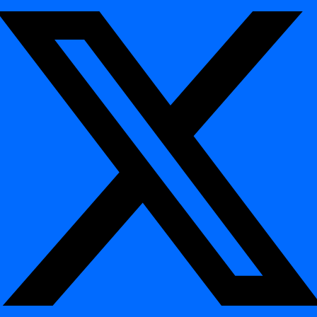
Hétvégi
Az MI modell automatikusan alkalmazkodik, ha
mintaeltolódás
vasárnaponként nem várható adat
Architektúra és végrehajtás
¶
Adatbázison belüli végrehajtás:
a digna a timeliness
ellenőrzéseket közvetlenül az Ön adatbázisában vagy adat-
tárházában futtatja.
Könnyű metaadat-hozzáférés:
olvassa a feladatok
időbélyegeit, rekordszámokat és partícióinformációkat —
nincs szükség adatkinyerésre.
Konfigurálható gyakoriság:
ütemezze a figyelést dataset,
séma vagy csővezeték szerint.
Modulok közötti riasztások:
az eredmények vizuális
figyelmeztetéseket indíthatnak a
Inspection Hub
-ban vagy
értesítéseket küldhetnek e-mailen, Slack-en vagy API-n
keresztül.
Példák a felhasználásra
¶
Pénzügyi piaci adatok:
késések észlelése ár- vagy
kereskedési adatok frissítéseiben.