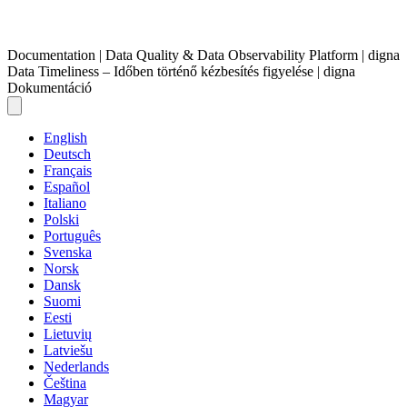
Documentation | Data Quality & Data Observability Platform | digna
Data Timeliness – Időben történő kézbesítés figyelése | digna
Dokumentáció
English
Deutsch
Français
Español
Italiano
Polski
Português
Svenska
Norsk
Dansk
Suomi
Eesti
Lietuvių
Latviešu
Nederlands
Čeština
Magyar