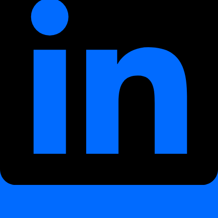
hiányoznak.
Észlelési mechanizmus
¶
Értékeli a
metaadat időbélyegeket
,
rekordszámokat
és a
tábla frissességét
Észleli a
megrekedt ETL-feladatokat
,
sikertelen
kinyeréseket
és a
részleges fájlkézbesítéseket
Integrálódik a
Data Anomalies
és a
Data Validation
modulokkal a kombinált betekintés érdekében
Észlelési forgatókönyvek
¶
Forgatókönyv
Leírás
Késő
A napi piaci adatok két órát késnek, ami miatt a
adatérkezés
riportok nem teljesítik az SLA-kat
Hiányzó
Egy ütemezett tábla vagy partíció nincs frissítve a
betöltés
jelenlegi dátumra
Láncolt
Egy felülről érkező feladat késése hatással van a
függőség
lefelé haladó csővezeték frissítésére
késése