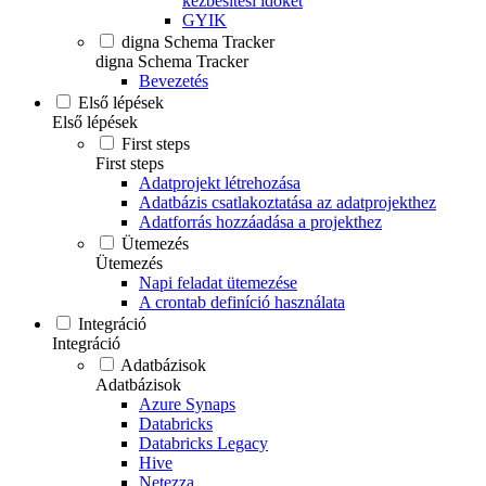
kézbesítési időket
GYIK
digna Schema Tracker
digna Schema Tracker
Bevezetés
Első lépések
Első lépések
First steps
First steps
Adatprojekt létrehozása
Adatbázis csatlakoztatása az adatprojekthez
Adatforrás hozzáadása a projekthez
Ütemezés
Ütemezés
Napi feladat ütemezése
A crontab definíció használata
Integráció
Integráció
Adatbázisok
Adatbázisok
Azure Synaps
Databricks
Databricks Legacy
Hive
Netezza