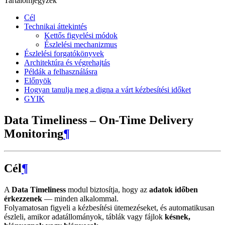
Tartalomjegyzék
Cél
Technikai áttekintés
Kettős figyelési módok
Észlelési mechanizmus
Észlelési forgatókönyvek
Architektúra és végrehajtás
Példák a felhasználásra
Előnyök
Hogyan tanulja meg a digna a várt kézbesítési időket
GYIK
Data Timeliness – On-Time Delivery
Monitoring
¶
Cél
¶
A
Data Timeliness
modul biztosítja, hogy az
adatok időben
érkezzenek
— minden alkalommal.
Folyamatosan figyeli a kézbesítési ütemezéseket, és automatikusan
észleli, amikor adatállományok, táblák vagy fájlok
késnek,