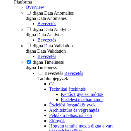
Platforma
Overview
digna Data Anomalies
digna Data Anomalies
Bevezetés
digna Data Analytics
digna Data Analytics
Bevezetés
digna Data Validation
digna Data Validation
Bevezetés
digna Timeliness
digna Timeliness
Bevezetés
Bevezetés
Tartalomjegyzék
Cél
Technikai áttekintés
Kettős figyelési módok
Észlelési mechanizmus
Észlelési forgatókönyvek
Architektúra és végrehajtás
Példák a felhasználásra
Előnyök
Hogyan tanulja meg a digna a várt