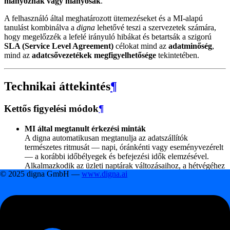
hiányoznak vagy hiányosak
.
A felhasználó által meghatározott ütemezéseket és a MI-alapú
tanulást kombinálva a
digna
lehetővé teszi a szervezetek számára,
hogy megelőzzék a lefelé irányuló hibákat és betartsák a szigorú
SLA (Service Level Agreement)
célokat mind az
adatminőség
,
mind az
adatcsővezetékek megfigyelhetősége
tekintetében.
Technikai áttekintés
¶
Kettős figyelési módok
¶
MI által megtanult érkezési minták
A digna automatikusan megtanulja az adatszállítók
természetes ritmusát — napi, óránkénti vagy eseményvezérelt
— a korábbi időbélyegek és befejezési idők elemzésével.
Alkalmazkodik az üzleti naptárak változásaihoz, a hétvégéhez
© 2025 digna GmbH —
www.digna.ai
vagy a hónapvégi csúcsokhoz.
Felhasználó által definiált ütemezések
A felhasználók explicit módon definiálhatják a várt kézbesítési
időket (pl.
minden hétköznap 7:30 előtt
).
A digna összehasonlítja a tényleges érkezési időt a tervezett
ütemezéssel, és riasztást küld, ha az adatok késnek vagy