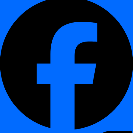
Hogyan tanulja meg a digna a várt
kézbesítési időket
¶
Történeti elemzés:
a digna megfigyeli a korábbi betöltési
időket és tartamokat.
MI modellezés:
a gépi tanulás dinamikus alapvonalat hoz
létre a várt érkezéshez.
Monitoring:
minden új kézbesítést összehasonlítanak az
alapvonallal.
Riasztás:
a eltérések riasztásokat váltanak ki kontextuális
metrikákkal és megbízhatósági pontszámokkal.
Ez a folyamatos tanulási megközelítés alkalmazkodik a változó
folyamatokhoz, miközben alacsonyan tartja a téves pozitívokat.
GYIK
¶
Megadhatok saját kézbesítési időket?
Igen. A digna támogatja mind a fix felhasználói ütemezéseket, mind
az MI által megtanult mintákat.
Integrálható az ETL vagy orkesztrációs eszközömmel?