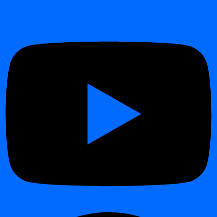
Adatraktár betöltések:
figyelje, ha az éjszakai ETL-
feladatok később fejeződnek be, mint várható.
Adatmegosztás csapatok között:
biztosítsa, hogy az
osztályok közötti adatszállítások a napi határidők előtt
megtörténjenek.
Szabályozói jelentések:
ellenőrizze, hogy a benyújtások a
legfrissebb adatszeletet tartalmazzák-e.
Előnyök
¶
Terület
Előny
Üzletmenet-
Megakadályozza az működési zavarokat a késő
folytonosság
vagy hiányzó adatok miatt
Javítja az adatszállítmányok megbízhatóságát és
Adatminőség
következetességét
Biztosítja az SLA-k betartását és az
Megfelelés
auditálhatóságot
Automatizáció
Az MI kiküszöböli a kézi ütemezéskövetést
Zökkenőmentesen működik együtt a
Data
Integráció
Analytics
-szel, hogy időbeli timeliness trendeket
jelenítsen meg