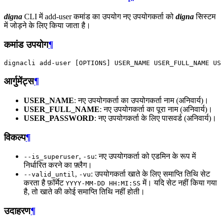
digna
CLI में add-user कमांड का उपयोग नए उपयोगकर्ता को
digna
सिस्टम
में जोड़ने के लिए किया जाता है।
कमांड उपयोग
¶
dignacli
add-user
[
OPTIONS
]
USER_NAME
USER_FULL_NAME
आर्गुमेंट्स
¶
USER_NAME
: नए उपयोगकर्ता का उपयोगकर्ता नाम (अनिवार्य)।
USER_FULL_NAME
: नए उपयोगकर्ता का पूरा नाम (अनिवार्य)।
USER_PASSWORD
: नए उपयोगकर्ता के लिए पासवर्ड (अनिवार्य)।
विकल्प
¶
,
: नए उपयोगकर्ता को एडमिन के रूप में
--is_superuser
-su
निर्धारित करने का फ़्लैग।
,
: उपयोगकर्ता खाते के लिए समाप्ति तिथि सेट
--valid_until
-vu
करता है फ़ॉर्मेट
में। यदि सेट नहीं किया गया
YYYY-MM-DD HH:MI:SS
है, तो खाते की कोई समाप्ति तिथि नहीं होती।
उदाहरण
¶