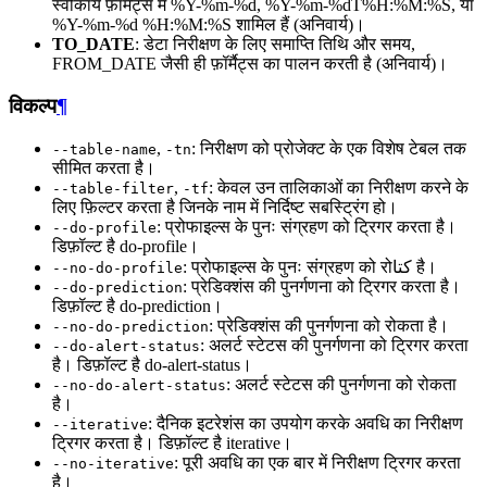
स्वीकार्य फ़ॉर्मैट्स में %Y-%m-%d, %Y-%m-%dT%H:%M:%S, या
%Y-%m-%d %H:%M:%S शामिल हैं (अनिवार्य)।
TO_DATE
: डेटा निरीक्षण के लिए समाप्ति तिथि और समय,
FROM_DATE जैसी ही फ़ॉर्मैट्स का पालन करती है (अनिवार्य)।
विकल्प
¶
,
: निरीक्षण को प्रोजेक्ट के एक विशेष टेबल तक
--table-name
-tn
सीमित करता है।
,
: केवल उन तालिकाओं का निरीक्षण करने के
--table-filter
-tf
लिए फ़िल्टर करता है जिनके नाम में निर्दिष्ट सबस्ट्रिंग हो।
: प्रोफाइल्स के पुनः संग्रहण को ट्रिगर करता है।
--do-profile
डिफ़ॉल्ट है do-profile।
: प्रोफाइल्स के पुनः संग्रहण को रोکتا है।
--no-do-profile
: प्रेडिक्शंस की पुनर्गणना को ट्रिगर करता है।
--do-prediction
डिफ़ॉल्ट है do-prediction।
: प्रेडिक्शंस की पुनर्गणना को रोकता है।
--no-do-prediction
: अलर्ट स्टेटस की पुनर्गणना को ट्रिगर करता
--do-alert-status
है। डिफ़ॉल्ट है do-alert-status।
: अलर्ट स्टेटस की पुनर्गणना को रोकता
--no-do-alert-status
है।
: दैनिक इटरेशंस का उपयोग करके अवधि का निरीक्षण
--iterative
ट्रिगर करता है। डिफ़ॉल्ट है iterative।
: पूरी अवधि का एक बार में निरीक्षण ट्रिगर करता
--no-iterative
है।