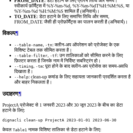
FROM_DATE
: डेटा हटाने के लिए प्रारंभ तिथि और समय।
स्वीकार्य फ़ॉर्मैट्स में %Y-%m-%d, %Y-%m-%dT%H:%M:%S, या
%Y-%m-%d %H:%M:%S शामिल हैं (अनिवार्य)।
TO_DATE
: डेटा हटाने के लिए समाप्ति तिथि और समय,
FROM_DATE जैसी ही प्रोफ़ॉर्मैट्स का पालन करती है (अनिवार्य)।
विकल्प
¶
,
: क्लीन-अप ऑपरेशन को प्रोजेक्ट के एक
--table-name
-tn
विशिष्ट टेबल तक सीमित करता है।
,
: उन तालिकाओं को सीमित करने के लिए
--table-filter
-tf
फ़िल्टर करता है जिनके नाम में निर्दिष्ट सबस्ट्रिंग हो।
,
: पूरा होने के बाद क्लीन-अप प्रोसेस का समय-अवधि
--timing
-tm
दिखाता है।
: clean-up कमांड के लिए सहायता जानकारी प्रदर्शित करता है
--help
और बाहर निकलता है।
उदाहरण
¶
ProjectA प्रोजेक्ट से 1 जनवरी 2023 और 30 जून 2023 के बीच का डेटा
हटाने के लिए:
dignacli
clean-up
ProjectA
2023
-01-01
2023
केवल
नामक विशिष्ट तालिका से डेटा हटाने के लिए:
Table1