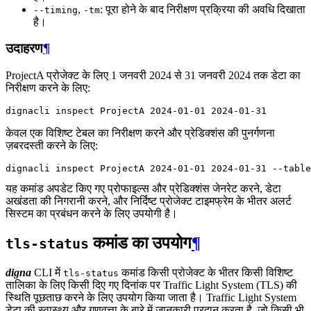
,
: पूरा होने के बाद निरीक्षण प्रक्रिया की अवधि दिखाता
--timing
-tm
है।
उदाहरण
¶
ProjectA प्रोजेक्ट के लिए 1 जनवरी 2024 से 31 जनवरी 2024 तक डेटा का
निरीक्षण करने के लिए:
dignacli
inspect
ProjectA
2024
-01-01
2024
केवल एक विशिष्ट टेबल का निरीक्षण करने और प्रेडिक्शंस की पुनर्गणना
ज़बरदस्ती करने के लिए:
dignacli
inspect
ProjectA
2024
-01-01
2024
-01-31
--table
यह कमांड अपडेट किए गए प्रोफाइल्स और प्रेडिक्शंस जेनरेट करने, डेटा
अखंडता की निगरानी करने, और निर्दिष्ट प्रोजेक्ट टाइमफ्रेम के भीतर अलर्ट
सिस्टम का प्रबंधन करने के लिए उपयोगी है।
कमांड का उपयोग
¶
tls-status
digna
CLI में
कमांड किसी प्रोजेक्ट के भीतर किसी विशिष्ट
tls-status
तालिका के लिए किसी दिए गए दिनांक पर Traffic Light System (TLS) की
स्थिति पूछताछ करने के लिए उपयोग किया जाता है। Traffic Light System
डेटा की स्वास्थ्य और गुणवत्ता के बारे में जानकारी प्रदान करता है, जो किसी भी