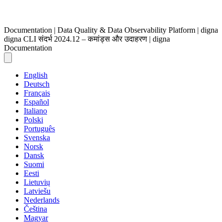
Documentation | Data Quality & Data Observability Platform | digna
digna CLI संदर्भ 2024.12 – कमांड्स और उदाहरण | digna
Documentation
English
Deutsch
Français
Español
Italiano
Polski
Português
Svenska
Norsk
Dansk
Suomi
Eesti
Lietuvių
Latviešu
Nederlands
Čeština
Magyar