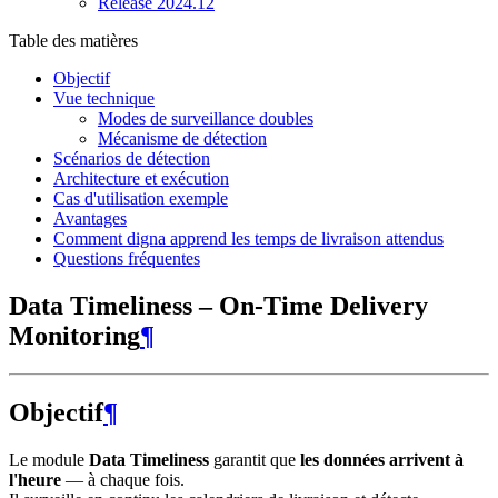
Release 2024.12
Table des matières
Objectif
Vue technique
Modes de surveillance doubles
Mécanisme de détection
Scénarios de détection
Architecture et exécution
Cas d'utilisation exemple
Avantages
Comment digna apprend les temps de livraison attendus
Questions fréquentes
Data Timeliness – On-Time Delivery
Monitoring
¶
Objectif
¶
Le module
Data Timeliness
garantit que
les données arrivent à
l'heure
— à chaque fois.