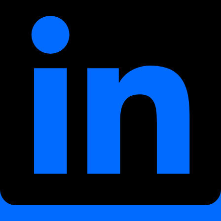
livraison attendues (ex. :
tous les jours de la semaine avant
7h30
).
digna compare l'heure d'arrivée réelle au planning prévu et
déclenche des alertes lorsque les données sont en retard ou
manquantes.
Mécanisme de détection
¶
Évalue les
horodatages de métadonnées
, les
comptages
d'enregistrements
et la
fraîcheur des tables
Détecte les
jobs ETL bloqués
, les
extractions échouées
et
les
arrivées de fichiers partielles
S'intègre avec
Data Anomalies
et
Data Validation
pour des
insights combinés
Scénarios de détection
¶
Scenario
Description
Late data
Flux de données marché quotidien retardé de deux
arrival
heures, entraînant des rapports hors SLA
Une table ou partition planifiée non mise à jour
Missing load
pour la date courante