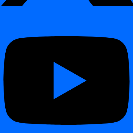
Flux de marché financier :
détecter les retards dans les mises
à jour des prix ou des données de trading.
Chargements d'entrepôt de données :
surveiller lorsque les
jobs ETL nocturnes se terminent plus tard que prévu.
Partage de données entre équipes :
s'assurer que les
livraisons départementales ont lieu avant les coupures
quotidiennes.
Reporting réglementaire :
confirmer que les soumissions
incluent le dernier instantané de données disponible.
Avantages
¶
Area
Benefit
Business
Évite les perturbations opérationnelles dues à des
Continuity
données retardées ou manquantes
Data
Améliore la fiabilité et la cohérence des pipelines de
Quality
données
Assure le respect des SLA et la transparence pour les
Compliance
audits
Automation
L'IA supprime le suivi manuel des plannings
Fonctionne parfaitement avec
Data Analytics
pour
Integration