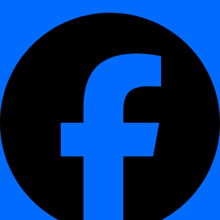
visualiser les tendances de timeliness au fil du temps
Comment digna apprend les temps de
livraison attendus
¶
Analyse historique :
digna observe les heures de chargement
et les durées précédentes.
Modélisation IA :
le machine learning crée une baseline
dynamique pour l'arrivée attendue.
Surveillance :
chaque nouvelle livraison est comparée à la
baseline.
Alerte :
les écarts déclenchent des alertes avec des métriques
contextuelles et des scores de confiance.
Cette approche d'apprentissage continu s'adapte aux processus
évolutifs tout en maintenant un faible taux de faux positifs.
Questions fréquentes
¶
Puis-je définir mes propres horaires de livraison ?
Oui. digna prend en charge à la fois les plannings fixes définis par