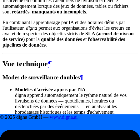
Il surveille en continu les calendriers de livraison et détecte
automatiquement lorsque des jeux de données, tables ou fichiers
sont
retardés, manquants ou incomplets
.
En combinant l'apprentissage par IA et des horaires définis par
l'utilisateur,
digna
permet aux organisations d'éviter les erreurs en
aval et de respecter des objectifs stricts de
SLA (accord de niveau
de service)
pour la
qualité des données
et l'
observabilité des
pipelines de données
.
Vue technique
¶
Modes de surveillance doubles
¶
Modèles d'arrivée appris par l'IA
digna apprend automatiquement le rythme naturel de vos
livraisons de données — quotidiennes, horaires ou
déclenchées par des événements — en analysant les
horodatages historiques et les temps d'achèvement.
© 2025 digna GmbH —
www.digna.ai
Il s'adapte aux changements de calendriers métier, aux week-
ends ou aux pics de fin de mois.
Horaires définis par l'utilisateur
Les utilisateurs peuvent définir explicitement les heures de