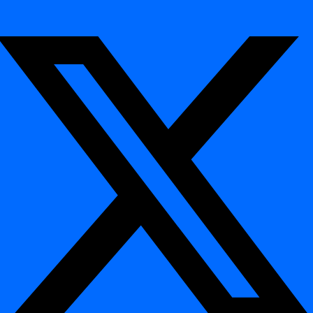
Chained
Le retard d'un job en amont impacte le
dependency
rafraîchissement du pipeline en aval
delay
Weekend
Le modèle IA s'adapte automatiquement
pattern shift
lorsqu'aucune donnée n'est attendue le dimanche
Architecture et exécution
¶
Exécution in-database :
digna exécute les vérifications de
timeliness directement dans votre base de données ou entrepôt
de données.
Accès metadata léger :
lit les horodatages de jobs, les
comptages d'enregistrements et les informations de partition
— aucune extraction de données requise.
Fréquence configurable :
planifiez la surveillance par jeu de
données, schéma ou pipeline.
Alertes inter-modules :
les résultats peuvent déclencher des
avertissements visuels dans
Inspection Hub
ou des
notifications par e-mail, Slack ou API.
Cas d'utilisation exemple
¶