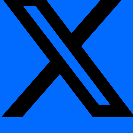
Étapes
Comment connecter une base de données à un
projet de données
Comment ajouter une source de données à un
projet
Planification
Planification
Comment programmer une tâche quotidienne
Comment utiliser une définition crontab
Intégration
Intégration
Bases de données
Bases de données
Azure Synaps
Databricks
Databricks Legacy
Hive
Netezza
Oracle
PostgreSQL
Snowflake
MS SQL Server
Teradata
Référence CLI
Référence CLI