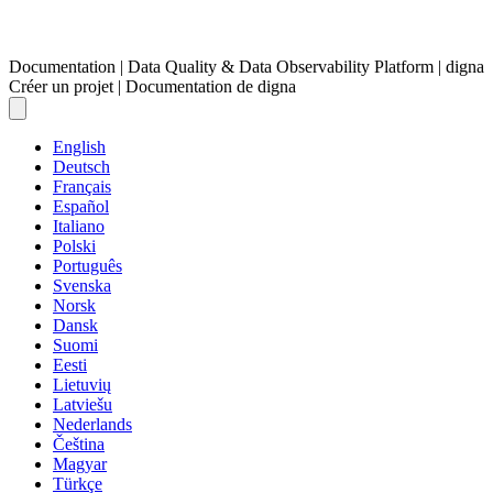
Documentation | Data Quality & Data Observability Platform | digna
Créer un projet | Documentation de digna
English
Deutsch
Français
Español
Italiano
Polski
Português
Svenska
Norsk
Dansk
Suomi
Eesti
Lietuvių
Latviešu
Nederlands
Čeština
Magyar
Türkçe