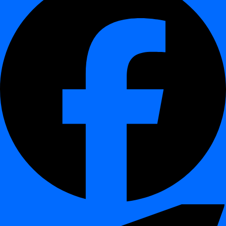
Ce guide montre les étapes minimales requises pour créer un
nouveau projet dans
digna
.
Démonstration interactive
¶
Étapes
¶
Ouvrir la section Projets