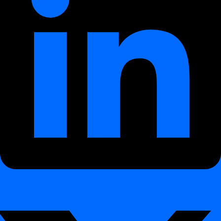
Overview
digna Data Anomalies
digna Data Anomalies
Introduction
digna Data Analytics
digna Data Analytics
Introduction
digna Data Validation
digna Data Validation
Introduction
digna Timeliness
digna Timeliness
Introduction
digna Schema Tracker
digna Schema Tracker
Introduction
Premiers pas
Premiers pas
First steps
First steps
Comment créer un projet de données
Comment créer un projet de données
Table des matières
Démonstration interactive