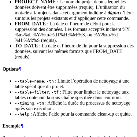
PROJECT_NAME
: Le nom du projet depuis lequel les
données doivent être supprimées (requis). L’utilisation du
mot-clé all-projects dans cet argument indique à
digna
d’itérer
sur tous les projets existants et d’appliquer cette commande.
FROM_DATE
: La date et l’heure de début pour la
suppression des données. Les formats acceptés incluent %Y-
%m-%d, %Y-%m-%dT%H:%M:%S, ou %Y-%m-%d
%H:%M:%S (requis).
TO_DATE
: La date et l’heure de fin pour la suppression des
données, suivant les mêmes formats que FROM_DATE
(requis).
Options
¶
,
: Limite l’opération de nettoyage à une
--table-name
-tn
table spécifique du projet.
,
: Filtre pour limiter le nettoyage aux
--table-filter
-tf
tables contenant la sous-chaîne spécifiée dans leur nom.
,
: Affiche la durée du processus de nettoyage
--timing
-tm
après son exécution.
: Affiche l’aide pour la commande clean-up et quitte.
--help
Exemple
¶