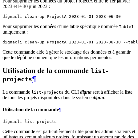
Pour supprimer les données du projet ProjectA entre le 1er janvier
2023 et le 30 juin 2023 :
dignacli
clean-up
ProjectA
2023
-01-01
2023
Pour supprimer les données d’une table spécifique nommée
Table1
uniquement :
dignacli
clean-up
ProjectA
2023
-01-01
2023
-06-30
--tabl
Cette commande aide à gérer le stockage des données et à garantir
que le dépôt ne contient que les informations pertinentes.
Utilisation de la commande
list-
¶
projects
La commande
du CLI
digna
sert à afficher la liste
list-projects
de tous les projets disponibles dans le système
digna
.
Utilisation de la commande
¶
dignacli
Cette commande est particulièrement utile pour les administrateurs et
utilisateurs gérant plusieurs projets, fournissant un aperçu rapide des