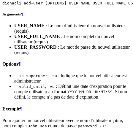
dignacli
add-user
[
OPTIONS
]
USER_NAME
USER_FULL_NAME
Arguments
¶
USER_NAME
: Le nom d’utilisateur du nouvel utilisateur
(requis).
USER_FULL_NAME
: Le nom complet du nouvel
utilisateur (requis).
USER_PASSWORD
: Le mot de passe du nouvel utilisateur
(requis).
Options
¶
,
: Indique que le nouvel utilisateur est
--is_superuser
-su
administrateur.
,
: Définit une date d’expiration pour le
--valid_until
-vu
compte utilisateur au format
. Si non
YYYY-MM-DD HH:MI:SS
défini, le compte n’a pas de date d’expiration.
Exemple
¶
Pour ajouter un nouvel utilisateur avec le nom d’utilisateur
,
jdoe
nom complet
et mot de passe
:
John Doe
password123