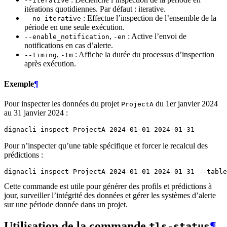
--iterative
itérations quotidiennes. Par défaut : iterative.
: Effectue l’inspection de l’ensemble de la
--no-iterative
période en une seule exécution.
,
: Active l’envoi de
--enable_notification
-en
notifications en cas d’alerte.
,
: Affiche la durée du processus d’inspection
--timing
-tm
après exécution.
Exemple
¶
Pour inspecter les données du projet
du 1er janvier 2024
ProjectA
au 31 janvier 2024 :
dignacli
inspect
ProjectA
2024
-01-01
2024
Pour n’inspecter qu’une table spécifique et forcer le recalcul des
prédictions :
dignacli
inspect
ProjectA
2024
-01-01
2024
-01-31
--table
Cette commande est utile pour générer des profils et prédictions à
jour, surveiller l’intégrité des données et gérer les systèmes d’alerte
sur une période donnée dans un projet.
Utilisation de la commande
¶
tls-status