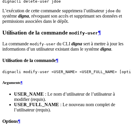
dignacli
delete-user
L’exécution de cette commande supprimera l’utilisateur
du
jdoe
système
digna
, révoquant son accès et supprimant ses données et
permissions associées dans le dépôt.
Utilisation de la commande
¶
modify-user
La commande
du CLI
digna
sert à mettre à jour les
modify-user
informations d’un utilisateur existant dans le système
digna
.
Utilisation de la commande
¶
dignacli
modify-user
<USER_NAME>
<USER_FULL_NAME>
[
opti
Arguments
¶
USER_NAME
: Le nom d’utilisateur de l’utilisateur à
modifier (requis).
USER_FULL_NAME
: Le nouveau nom complet de
l’utilisateur (requis).
Options
¶