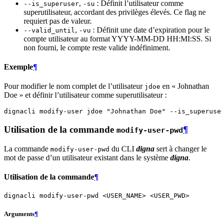
,
: Définit l’utilisateur comme
--is_superuser
-su
superutilisateur, accordant des privilèges élevés. Ce flag ne
requiert pas de valeur.
,
: Définit une date d’expiration pour le
--valid_until
-vu
compte utilisateur au format YYYY-MM-DD HH:MI:SS. Si
non fourni, le compte reste valide indéfiniment.
Exemple
¶
Pour modifier le nom complet de l’utilisateur
en « Johnathan
jdoe
Doe » et définir l’utilisateur comme superutilisateur :
dignacli
modify-user
jdoe
"Johnathan Doe"
Utilisation de la commande
¶
modify-user-pwd
La commande
du CLI
digna
sert à changer le
modify-user-pwd
mot de passe d’un utilisateur existant dans le système
digna
.
Utilisation de la commande
¶
dignacli
modify-user-pwd
<USER_NAME>
Arguments
¶