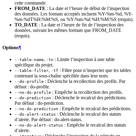
cette commande.
FROM_DATE
: La date et l’heure de début de l’inspection
des données. Les formats acceptés incluent %Y-%m-%d, %Y-
%m-%dT%H:%M:%S, ou %Y-%m-%d %H:%M:%S (requis).
TO_DATE
: La date et l’heure de fin de l’inspection des
données, suivant les mêmes formats que FROM_DATE
(requis).
Options
¶
,
: Limite l’inspection à une table
--table-name
-tn
spécifique du projet.
,
: Filtre pour n’inspecter que les tables
--table-filter
-tf
contenant la sous-chaîne spécifiée dans leur nom.
: Déclenche la recollection des profils. Par
--do-profile
défaut : do-profile.
: Empêche la recollection des profils.
--no-do-profile
: Déclenche le recalcul des prédictions.
--do-prediction
Par défaut : do-prediction.
: Empêche le recalcul des prédictions.
--no-do-prediction
: Déclenche le recalcul des statuts
--do-alert-status
d’alerte. Par défaut : do-alert-status.
: Empêche le recalcul des statuts
--no-do-alert-status
d’alerte.
: Déclenche l’inspection de la période en