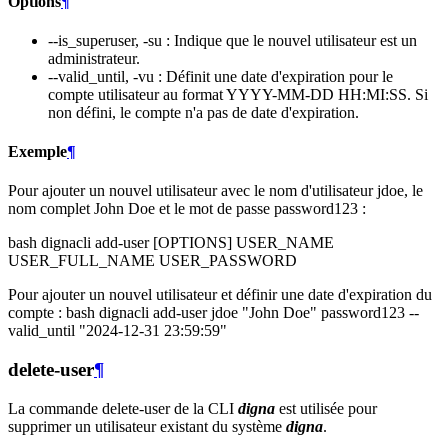
Options
¶
--is_superuser, -su : Indique que le nouvel utilisateur est un
administrateur.
--valid_until, -vu : Définit une date d'expiration pour le
compte utilisateur au format YYYY-MM-DD HH:MI:SS. Si
non défini, le compte n'a pas de date d'expiration.
Exemple
¶
Pour ajouter un nouvel utilisateur avec le nom d'utilisateur jdoe, le
nom complet John Doe et le mot de passe password123 :
bash dignacli add-user [OPTIONS] USER_NAME
USER_FULL_NAME USER_PASSWORD
Pour ajouter un nouvel utilisateur et définir une date d'expiration du
compte : bash dignacli add-user jdoe "John Doe" password123 --
valid_until "2024-12-31 23:59:59"
delete-user
¶
La commande delete-user de la CLI
digna
est utilisée pour
supprimer un utilisateur existant du système
digna
.