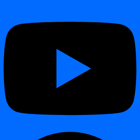
Utilisation de la commande
¶
bash dignacli tls-status
Arguments
¶
PROJECT_NAME
: Le nom du projet pour lequel le statut
TLS est demandé (requis).
TABLE_NAME
: La table spécifique du projet pour laquelle
le statut TLS est nécessaire (requis).
DATE
: La date pour laquelle le statut TLS est interrogé,
typiquement au format %Y-%m-%d (requis).
Exemple
¶
Pour vérifier le statut TLS d'une table nommée UserData dans le
projet ProjectA le 1er juillet 2024 :
bash dignacli tls-status ProjectA UserData 2024-07-01
Cette commande aide les utilisateurs à surveiller et maintenir la
qualité des données en fournissant un rapport de statut clair et
exploitable basé sur des critères prédéfinis.