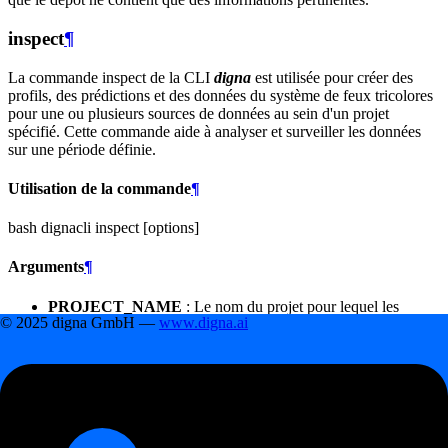
inspect
¶
La commande inspect de la CLI
digna
est utilisée pour créer des
profils, des prédictions et des données du système de feux tricolores
pour une ou plusieurs sources de données au sein d'un projet
spécifié. Cette commande aide à analyser et surveiller les données
sur une période définie.
Utilisation de la commande
¶
bash dignacli inspect
[options]
Arguments
¶
PROJECT_NAME
: Le nom du projet pour lequel les
© 2025 digna GmbH —
www.digna.ai
données doivent être inspectées (requis). L'utilisation du mot-
clé all-projects pour cet argument indique à
digna
d'itérer sur
tous les projets existants et d'appliquer cette commande.
FROM_DATE
: La date et l'heure de début pour l'inspection
des données. Les formats acceptables incluent %Y-%m-%d,
%Y-%m-%dT%H:%M:%S ou %Y-%m-%d %H:%M:%S
(requis).