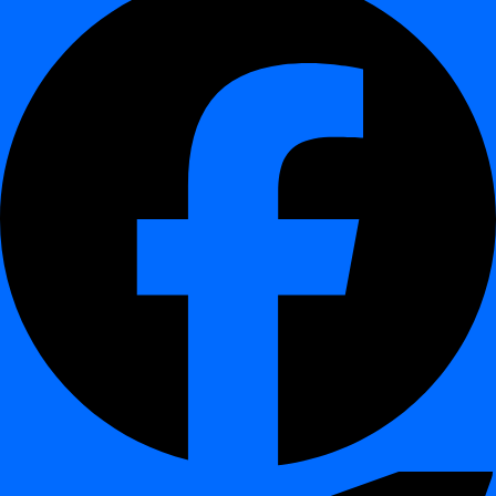
list-projects
¶
La commande list-projects de la CLI
digna
est utilisée pour afficher
la liste de tous les projets disponibles dans le système
digna
.
Utilisation de la commande
¶
bash dignacli list-projects
Cette commande est particulièrement utile pour les administrateurs et
les utilisateurs gérant plusieurs projets, offrant un aperçu rapide des
projets disponibles dans le dépôt
digna
.
list-ds
¶
La commande list-ds de la CLI
digna
est utilisée pour afficher la
liste de toutes les sources de données disponibles dans un projet
spécifié. Cette commande est utile pour comprendre les actifs de
données disponibles pour l'analyse et la gestion dans le système
digna
.
Utilisation de la commande
¶