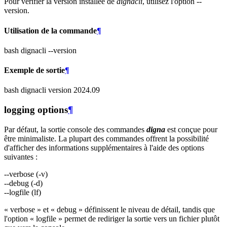
Pour vérifier la version installée de
dignacli
, utilisez l'option --
version.
Utilisation de la commande
¶
bash dignacli --version
Exemple de sortie
¶
bash dignacli version 2024.09
logging options
¶
Par défaut, la sortie console des commandes
digna
est conçue pour
être minimaliste. La plupart des commandes offrent la possibilité
d'afficher des informations supplémentaires à l'aide des options
suivantes :
--verbose (-v)
--debug (-d)
--logfile (lf)
« verbose » et « debug » définissent le niveau de détail, tandis que
l'option « logfile » permet de rediriger la sortie vers un fichier plutôt