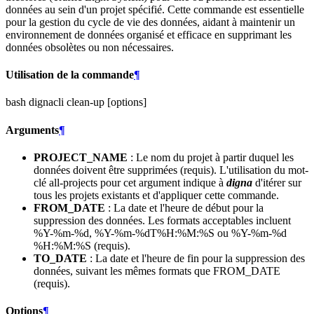
données au sein d'un projet spécifié. Cette commande est essentielle
pour la gestion du cycle de vie des données, aidant à maintenir un
environnement de données organisé et efficace en supprimant les
données obsolètes ou non nécessaires.
Utilisation de la commande
¶
bash dignacli clean-up
[options]
Arguments
¶
PROJECT_NAME
: Le nom du projet à partir duquel les
données doivent être supprimées (requis). L'utilisation du mot-
clé all-projects pour cet argument indique à
digna
d'itérer sur
tous les projets existants et d'appliquer cette commande.
FROM_DATE
: La date et l'heure de début pour la
suppression des données. Les formats acceptables incluent
%Y-%m-%d, %Y-%m-%dT%H:%M:%S ou %Y-%m-%d
%H:%M:%S (requis).
TO_DATE
: La date et l'heure de fin pour la suppression des
données, suivant les mêmes formats que FROM_DATE
(requis).
Options
¶