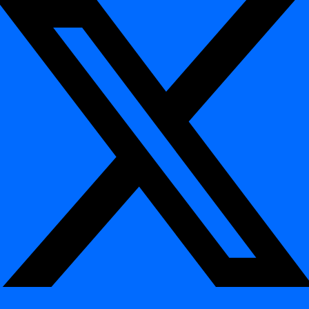
Exemple
¶
Pour inspecter les données du projet ProjectA du 1er janvier 2024 au
31 janvier 2024 :
bash dignacli inspect ProjectA 2024-01-01 2024-01-31
Pour inspecter une table spécifique et forcer le recalcul des
prédictions :
bash dignacli inspect ProjectA 2024-01-01 2024-01-31 --table-name
Table1 --force-prediction
Cette commande est utile pour générer des profils et prédictions à
jour, surveiller l'intégrité des données et gérer les systèmes d'alerte
dans une période de projet spécifiée.
tls-status
¶
La commande tls-status de la CLI
digna
est utilisée pour interroger
le statut du Traffic Light System (TLS) pour une table spécifique
d'un projet à une date donnée. Le Traffic Light System fournit des
informations sur la santé et la qualité des données, indiquant
d'éventuels problèmes ou alertes nécessitant une attention.