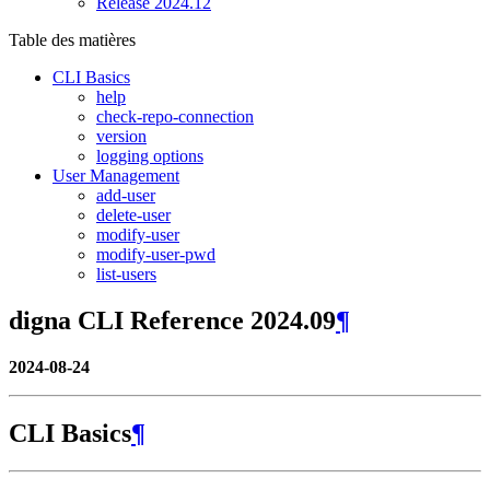
Release 2024.12
Table des matières
CLI Basics
help
check-repo-connection
version
logging options
User Management
add-user
delete-user
modify-user
modify-user-pwd
list-users
digna CLI Reference 2024.09
¶
2024-08-24
CLI Basics
¶