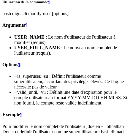
Utilisation de la commande
¶
bash dignacli modify-user
[options]
Arguments
¶
USER_NAME
: Le nom d'utilisateur de l'utilisateur à
modifier (requis).
USER_FULL_NAME
: Le nouveau nom complet de
l'utilisateur (requis).
Options
¶
--is_superuser, -su : Définit l'utilisateur comme
superutilisateur, accordant des privilèges élevés. Ce flag ne
nécessite pas de valeur.
--valid_until, -vu : Définit une date d'expiration pour le
compte utilisateur au format YYYY-MM-DD HH:MI:SS. Si
non fourni, le compte reste valide indéfiniment.
Exemple
¶
Pour modifier le nom complet de l'utilisateur jdoe en « Johnathan
Doe » et définir l'utilisateur comme superutilisateur : bash dignacli