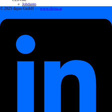
Johdanto
© 2025 digna GmbH —
www.digna.ai
Release 2026.04
Release 2026.01
Release 2025.09
Release 2025.04
Release 2024.12
Release 2024.11
Release 2024.09
Changelog
Changelog
Release 2026.06
Release 2026.04
Release 2026.01
Release 2025.09
Release 2025.04
Release 2024.12
Sisällysluettelo
Moduuliyhteenveto
Miten moduulit toimivat yhdessä
Modulaarisen lähestymistavan hyödyt
Usein kysytyt kysymykset