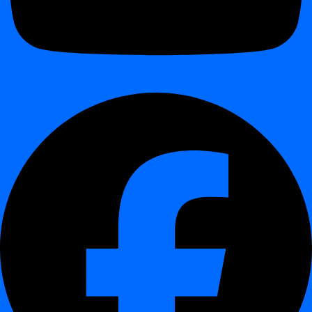
Data Timeliness
suojaa datan toimitusta ja tuoreutta.
Data Schema Tracker
puolustaa rakenteen ja metadatan
eheyttä.
Yhdessä ne muodostavat täydellisen
Data Observability ja Quality
Control -kehyksen
, joka toimii kokonaan omassa ympäristössäsi —
on-premises or private cloud
.
Modulaarisen lähestymistavan hyödyt
¶
Laajennettavuus
– aloita yhdellä moduulilla ja laajenna
tarpeen mukaan
Yhtenäinen rajapinta
– sama käyttöliittymä ja API kaikille
moduuleille
Tekoälyavusteinen konfigurointi
– minimaalinen
asennustyö, nopea käyttöönotto
Moduulien välinen näkyvyys
– paljasta yhteydet ajoaikojen,
skeeman muutosten ja poikkeamien välillä
Yritystason integraatio
– toimii Teradatan, Snowflaken,
Databricksin ja muiden yritystason data-alustojen kanssa
digna
tarjoaa
modulaarisen, tekoälypohjaisen kehyksen Data
Qualitylle ja Data Observabilitylle
—