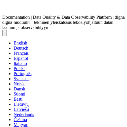
Documentation | Data Quality & Data Observability Platform | digna
digna-moduulit – tekninen yleiskatsaus tekoälyohjattuun datan
laatuun ja observabilityyn
English
Deutsch
Français
Español
Italiano
Polski
Português
Svenska
Norsk
Dansk
Suomi
Eesti
Lietuvių
Latviešu
Nederlands
Čeština
Magyar