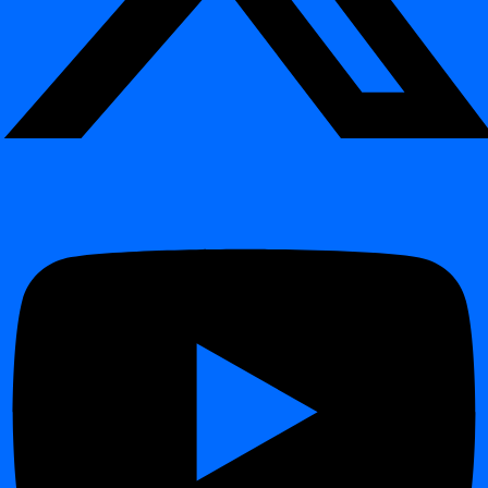
Analytics
volatility
tunnistaakseen datan laadun siirtymiä ajan
myötä
Rule-
Toteuttaa
tarkat arvot, vaihteluvälit,
Data
based
kynnysarvot tai viitelistat
— täydellä
Validation
checks
auditointijäljellä ja toistettavuudella
Käyttää tekoälyn oppimia
odotettuja
Data
Delivery
saapumisaikoja
ja käyttäjän määrittelemiä
Timeliness
monitoring
aikatauluja havaitakseen
myöhästyneen tai
puuttuvan datan
Data
Havaitsee
skeeman siirtymät
, kuten uudet
Structural
Schema
tai poistetut sarakkeet, uudelleennimetyt
monitoring
Tracker
kentät tai tietotyyppimuutokset
Miten moduulit toimivat yhdessä
¶
Jokainen digna-moduuli kattaa tietyn ulottuvuuden
datan laadusta
ja
datan järjestelmien havaittavuudesta
, mutta ne integroituvat
saumattomasti yhdeksi alustaksi.
Data Anomalies
ja
Data Analytics
tarjoavat tekoälypohjaisia
havaintoja ja trenditietoisuutta.
Data Validation
varmistaa oikeellisuuden sääntöjen avulla.