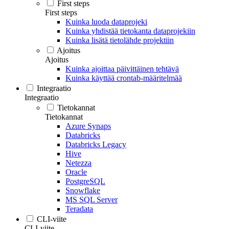
First steps
First steps
Kuinka luoda dataprojeki
Kuinka yhdistää tietokanta dataprojekiin
Kuinka lisätä tietolähde projektiin
Ajoitus
Ajoitus
Kuinka ajoittaa päivittäinen tehtävä
Kuinka käyttää crontab-määritelmää
Integraatio
Integraatio
Tietokannat
Tietokannat
Azure Synaps
Databricks
Databricks Legacy
Hive
Netezza
Oracle
PostgreSQL
Snowflake
MS SQL Server
Teradata
CLI-viite
CLI-viite