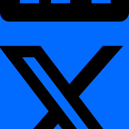
digna
-moduulit — tekninen yleiskatsaus
¶
digna
on tekoälypohjainen
Data Quality & Observability
Platform
, suunniteltu
in-database execution
-käyttöön.
Se toimii suoraan tietoympäristössäsi ja varmistaa
luottamuksen
dataasi
— ilman manuaalista sääntöjen koodausta tai datan
liikuttelua.
Yhdistämällä automatisoidun poikkeamien tunnistuksen,
sääntöpohjaisen validoinnin ja datarakenteen seurannan, digna
parantaa jatkuvasti sekä
datan laatua
että
datan putkien
havaittavuutta
.
Moduuliyhteenveto
¶
Focus
Module
Key Capabilities
Area
Oppii "normaalin" datakäytöksen, havaitsee
Automated
Data
poikkeamat
määrissä, jakaumissa tai
anomaly
Anomalies
arvojen malleissa
, ja merkitsee
detection
epätavallisen datan liikkeen tai aukot
Analysoi pitkän aikavälin
mittareita,
Data
Trends &
vakautta ja muutoksen malleja