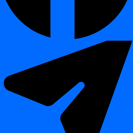
rakennettu Euroopassa organisaatioille, jotka vaativat
datansuojan,
suorituskyvyn ja luottamuksen
.
Kaikki moduulit toimivat yhdessä antaen täydellisen näkyvyyden
dataekosysteemiisi, varmistaen että jokainen havainto on
tarkka,
selitettävä ja luotettava
.
Usein kysytyt kysymykset
¶
Tarvitsenko aloittaakseni kaikki moduulit?
Ei — jokaista moduulia voidaan lisensoida ja ottaa käyttöön
itsenäisesti.
Miten digna tunnistaa poikkeamia?
Tekoälymalleilla, jotka oppivat historiallisista malleista datan
määrissä, jakaumissa ja arvoalueissa.
Voiko digna validoida sekä teknisiä että liiketoimintasääntöjä?
Kyllä — Data Validation -moduuli tukee molempia tarkistustyyppejä
auditointivalmiiden raporttien kera.
Tarvitseeko digna ulkoisia palveluita tai SaaS:ia?
Ei. Kaikki digna-moduulit toimivat omassa infrastruktuurissasi
tarjoten täyden datakontrollin ja vaatimustenmukaisuuden.