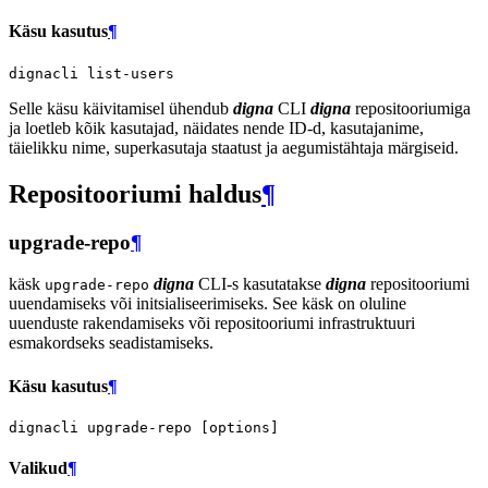
Käsu kasutus
¶
dignacli
Selle käsu käivitamisel ühendub
digna
CLI
digna
repositooriumiga
ja loetleb kõik kasutajad, näidates nende ID-d, kasutajanime,
täielikku nime, superkasutaja staatust ja aegumistähtaja märgiseid.
Repositooriumi haldus
¶
upgrade-repo
¶
käsk
digna
CLI-s kasutatakse
digna
repositooriumi
upgrade-repo
uuendamiseks või initsialiseerimiseks. See käsk on oluline
uuenduste rakendamiseks või repositooriumi infrastruktuuri
esmakordseks seadistamiseks.
Käsu kasutus
¶
dignacli
upgrade-repo
[
options
]
Valikud
¶