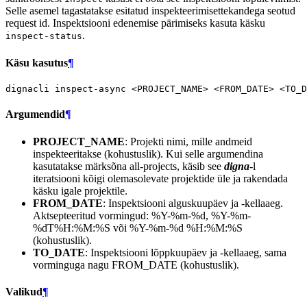
Selle asemel tagastatakse esitatud inspekteerimisettekandega seotud
request id. Inspektsiooni edenemise pärimiseks kasuta käsku
.
inspect-status
Käsu kasutus
¶
dignacli
inspect-async
<PROJECT_NAME>
<FROM_DATE>
<TO_D
Argumendid
¶
PROJECT_NAME
: Projekti nimi, mille andmeid
inspekteeritakse (kohustuslik). Kui selle argumendina
kasutatakse märksõna all-projects, käsib see
digna
-l
iteratsiooni kõigi olemasolevate projektide üle ja rakendada
käsku igale projektile.
FROM_DATE
: Inspektsiooni alguskuupäev ja -kellaaeg.
Aktsepteeritud vormingud: %Y-%m-%d, %Y-%m-
%dT%H:%M:%S või %Y-%m-%d %H:%M:%S
(kohustuslik).
TO_DATE
: Inspektsiooni lõppkuupäev ja -kellaaeg, sama
vorminguga nagu FROM_DATE (kohustuslik).
Valikud
¶