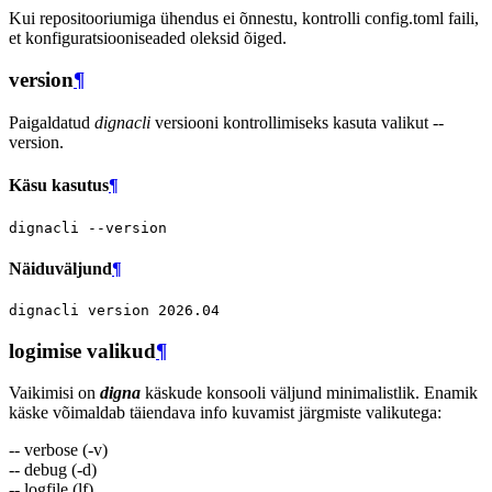
Kui repositooriumiga ühendus ei õnnestu, kontrolli config.toml faili,
et konfiguratsiooniseaded oleksid õiged.
version
¶
Paigaldatud
dignacli
versiooni kontrollimiseks kasuta valikut --
version.
Käsu kasutus
¶
dignacli
Näiduväljund
¶
dignacli
version
2026
logimise valikud
¶
Vaikimisi on
digna
käskude konsooli väljund minimalistlik. Enamik
käske võimaldab täiendava info kuvamist järgmiste valikutega:
-- verbose (-v)
-- debug (-d)
-- logfile (lf)