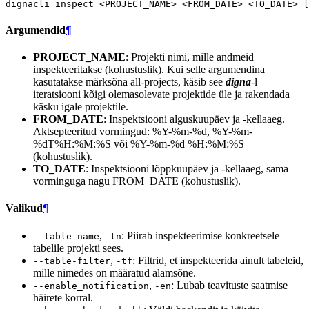
dignacli
inspect
<PROJECT_NAME>
<FROM_DATE>
<TO_DATE>
[
Argumendid
¶
PROJECT_NAME
: Projekti nimi, mille andmeid
inspekteeritakse (kohustuslik). Kui selle argumendina
kasutatakse märksõna all-projects, käsib see
digna
-l
iteratsiooni kõigi olemasolevate projektide üle ja rakendada
käsku igale projektile.
FROM_DATE
: Inspektsiooni alguskuupäev ja -kellaaeg.
Aktsepteeritud vormingud: %Y-%m-%d, %Y-%m-
%dT%H:%M:%S või %Y-%m-%d %H:%M:%S
(kohustuslik).
TO_DATE
: Inspektsiooni lõppkuupäev ja -kellaaeg, sama
vorminguga nagu FROM_DATE (kohustuslik).
Valikud
¶
,
: Piirab inspekteerimise konkreetsele
--table-name
-tn
tabelile projekti sees.
,
: Filtrid, et inspekteerida ainult tabeleid,
--table-filter
-tf
mille nimedes on määratud alamsõne.
,
: Lubab teavituste saatmise
--enable_notification
-en
häirete korral.