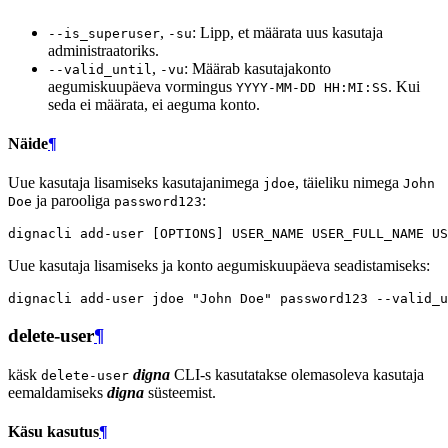
,
: Lipp, et määrata uus kasutaja
--is_superuser
-su
administraatoriks.
,
: Määrab kasutajakonto
--valid_until
-vu
aegumiskuupäeva vormingus
. Kui
YYYY-MM-DD HH:MI:SS
seda ei määrata, ei aeguma konto.
Näide
¶
Uue kasutaja lisamiseks kasutajanimega
, täieliku nimega
jdoe
John
ja parooliga
:
Doe
password123
dignacli
add-user
[
OPTIONS
]
USER_NAME
USER_FULL_NAME
Uue kasutaja lisamiseks ja konto aegumiskuupäeva seadistamiseks:
dignacli
add-user
jdoe
"John Doe"
password123
--valid_u
delete-user
¶
käsk
digna
CLI-s kasutatakse olemasoleva kasutaja
delete-user
eemaldamiseks
digna
süsteemist.
Käsu kasutus
¶