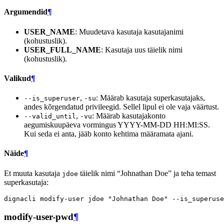
Argumendid
¶
USER_NAME
: Muudetava kasutaja kasutajanimi
(kohustuslik).
USER_FULL_NAME
: Kasutaja uus täielik nimi
(kohustuslik).
Valikud
¶
,
: Määrab kasutaja superkasutajaks,
--is_superuser
-su
andes kõrgendatud privileegid. Sellel lipul ei ole vaja väärtust.
,
: Määrab kasutajakonto
--valid_until
-vu
aegumiskuupäeva vormingus YYYY-MM-DD HH:MI:SS.
Kui seda ei anta, jääb konto kehtima määramata ajani.
Näide
¶
Et muuta kasutaja
täielik nimi “Johnathan Doe” ja teha temast
jdoe
superkasutaja:
dignacli
modify-user
jdoe
"Johnathan Doe"
modify-user-pwd
¶