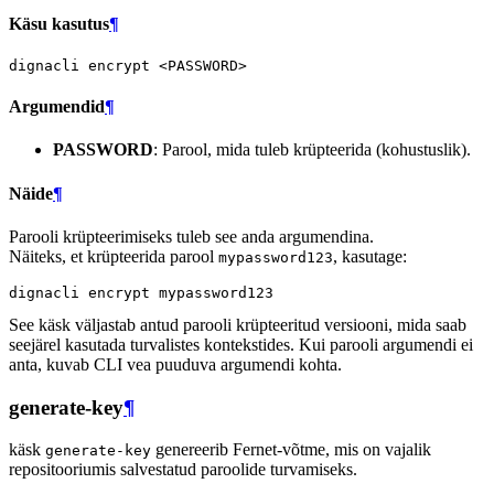
Käsu kasutus
¶
dignacli
encrypt
Argumendid
¶
PASSWORD
: Parool, mida tuleb krüpteerida (kohustuslik).
Näide
¶
Parooli krüpteerimiseks tuleb see anda argumendina.
Näiteks, et krüpteerida parool
, kasutage:
mypassword123
dignacli
encrypt
See käsk väljastab antud parooli krüpteeritud versiooni, mida saab
seejärel kasutada turvalistes kontekstides. Kui parooli argumendi ei
anta, kuvab CLI vea puuduva argumendi kohta.
generate-key
¶
käsk
genereerib Fernet-võtme, mis on vajalik
generate-key
repositooriumis salvestatud paroolide turvamiseks.