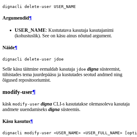
dignacli
delete-user
Argumendid
¶
USER_NAME
: Kustutatava kasutaja kasutajanimi
(kohustuslik). See on käsu ainus nõutud argument.
Näide
¶
dignacli
delete-user
Selle käsu täitmine eemaldab kasutaja
digna
süsteemist,
jdoe
tühistades tema juurdepääsu ja kustutades seotud andmed ning
õigused repositooriumist.
modify-user
¶
käsk
digna
CLI-s kasutatakse olemasoleva kasutaja
modify-user
andmete uuendamiseks
digna
süsteemis.
Käsu kasutus
¶
dignacli
modify-user
<USER_NAME>
<USER_FULL_NAME>
[
opti