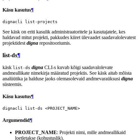
Käsu kasutus
¶
dignacli
See käsk on eriti kasulik administraatoritele ja kasutajatele, kes
haldavad mitut projekti, pakkudes kiiret ülevaadet saadavalolevatest
projektidest
digna
repositooriumis.
list-ds
¶
käsk
digna
CLI-s kuvab kõigi saadavalolevate
list-ds
andmeallikate nimekirja määratud projektis. See käsk aitab mõista
analüütika ja halduse jaoks olemasolevaid andmevaraüksusi
digna
süsteemis.
Käsu kasutus
¶
dignacli
list-ds
Argumendid
¶
PROJECT_NAME
: Projekti nimi, mille andmeallikaid
loetletakse (kohustuslik).