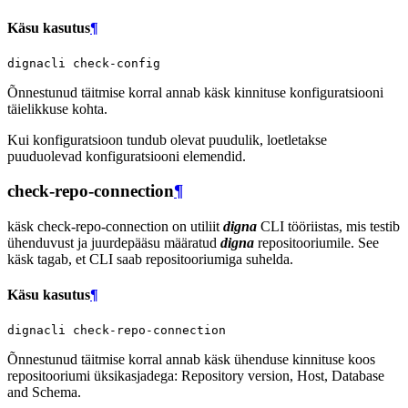
Käsu kasutus
¶
dignacli
Õnnestunud täitmise korral annab käsk kinnituse konfiguratsiooni
täielikkuse kohta.
Kui konfiguratsioon tundub olevat puudulik, loetletakse
puuduolevad konfiguratsiooni elemendid.
check-repo-connection
¶
käsk check-repo-connection on utiliit
digna
CLI tööriistas, mis testib
ühenduvust ja juurdepääsu määratud
digna
repositooriumile. See
käsk tagab, et CLI saab repositooriumiga suhelda.
Käsu kasutus
¶
dignacli
Õnnestunud täitmise korral annab käsk ühenduse kinnituse koos
repositooriumi üksikasjadega: Repository version, Host, Database
and Schema.