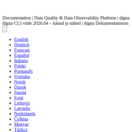
Documentation | Data Quality & Data Observability Platform | digna
digna CLI viide 2026.04 – käsud ja näited | digna Dokumentatsioon
English
Deutsch
Français
Español
Italiano
Polski
Português
Svenska
Norsk
Dansk
Suomi
Eesti
Lietuvių
Latviešu
Nederlands
Čeština
Magyar
Türkçe