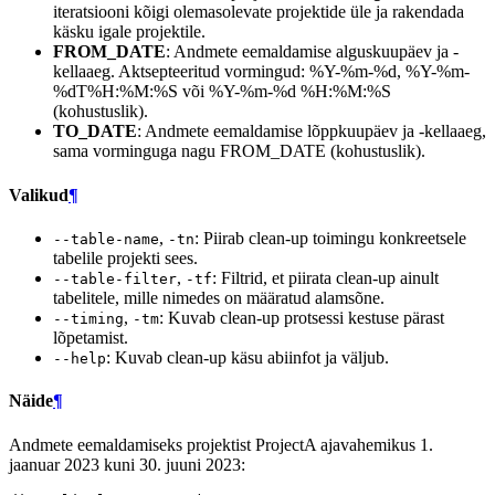
iteratsiooni kõigi olemasolevate projektide üle ja rakendada
käsku igale projektile.
FROM_DATE
: Andmete eemaldamise alguskuupäev ja -
kellaaeg. Aktsepteeritud vormingud: %Y-%m-%d, %Y-%m-
%dT%H:%M:%S või %Y-%m-%d %H:%M:%S
(kohustuslik).
TO_DATE
: Andmete eemaldamise lõppkuupäev ja -kellaaeg,
sama vorminguga nagu FROM_DATE (kohustuslik).
Valikud
¶
,
: Piirab clean-up toimingu konkreetsele
--table-name
-tn
tabelile projekti sees.
,
: Filtrid, et piirata clean-up ainult
--table-filter
-tf
tabelitele, mille nimedes on määratud alamsõne.
,
: Kuvab clean-up protsessi kestuse pärast
--timing
-tm
lõpetamist.
: Kuvab clean-up käsu abiinfot ja väljub.
--help
Näide
¶
Andmete eemaldamiseks projektist ProjectA ajavahemikus 1.
jaanuar 2023 kuni 30. juuni 2023: