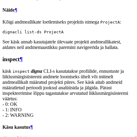
Näide
¶
Kõigi andmeallikate loetlemiseks projektis nimega
:
ProjectA
dignacli
list-ds
See käsk annab kasutajatele ülevaate projekti andmeallikatest,
aidates neil andmemaastikku paremini navigeerida ja hallata.
inspect
¶
käsk
digna
CLI-s kasutatakse profiilide, ennustuste ja
inspect
liiklusmärgisüsteemi andmete loomiseks ühelt või mitmelt
andmeallikalt määratud projekti piires. See käsk aitab andmeid
määratletud perioodi jooksul analüüsida ja jälgida. Pärast
inspekteerimise lõppu tagastatakse arvutatud liiklusmärgisüsteemi
väärtus:
- 0: OK
- 1: INFO
- 2: WARNING
Käsu kasutus
¶