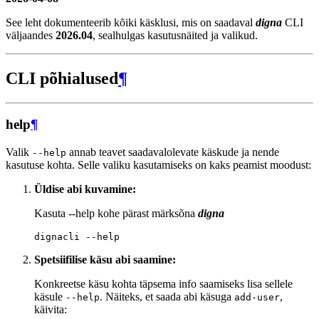
See leht dokumenteerib kõiki käsklusi, mis on saadaval
digna
CLI
väljaandes
2026.04
, sealhulgas kasutusnäited ja valikud.
CLI põhialused
¶
help
¶
Valik
annab teavet saadavalolevate käskude ja nende
--help
kasutuse kohta. Selle valiku kasutamiseks on kaks peamist moodust:
Üldise abi kuvamine:
Kasuta --help kohe pärast märksõna
digna
dignacli
Spetsiifilise käsu abi saamine:
Konkreetse käsu kohta täpsema info saamiseks lisa sellele
käsule
. Näiteks, et saada abi käsuga
,
--help
add-user
käivita: