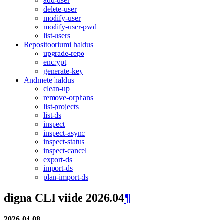
add-user
delete-user
modify-user
modify-user-pwd
list-users
Repositooriumi haldus
upgrade-repo
encrypt
generate-key
Andmete haldus
clean-up
remove-orphans
list-projects
list-ds
inspect
inspect-async
inspect-status
inspect-cancel
export-ds
import-ds
plan-import-ds
digna CLI viide 2026.04
¶
2026-04-08