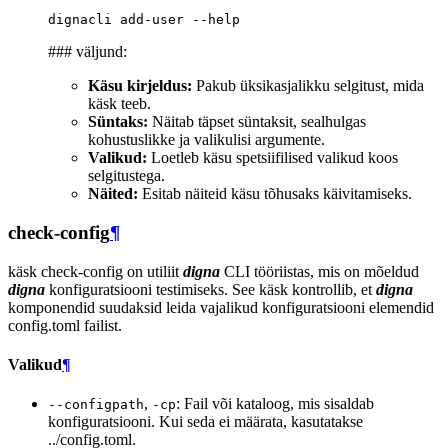
dignacli
add-user
### väljund:
Käsu kirjeldus:
Pakub üksikasjalikku selgitust, mida
käsk teeb.
Süntaks:
Näitab täpset süntaksit, sealhulgas
kohustuslikke ja valikulisi argumente.
Valikud:
Loetleb käsu spetsiifilised valikud koos
selgitustega.
Näited:
Esitab näiteid käsu tõhusaks käivitamiseks.
check-config
¶
käsk check-config on utiliit
digna
CLI tööriistas, mis on mõeldud
digna
konfiguratsiooni testimiseks. See käsk kontrollib, et
digna
komponendid suudaksid leida vajalikud konfiguratsiooni elemendid
config.toml failist.
Valikud
¶
,
: Fail või kataloog, mis sisaldab
--configpath
-cp
konfiguratsiooni. Kui seda ei määrata, kasutatakse
../config.toml.