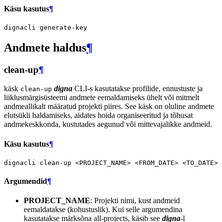
Käsu kasutus
¶
dignacli
Andmete haldus
¶
clean-up
¶
käsk
digna
CLI-s kasutatakse profilide, ennustuste ja
clean-up
liiklusmärgisüsteemi andmete eemaldamiseks ühelt või mitmelt
andmeallikalt määratud projekti piires. See käsk on oluline andmete
elutsükli haldamiseks, aidates hoida organiseeritud ja tõhusat
andmekeskkonda, kustutades aegunud või mittevajalikke andmeid.
Käsu kasutus
¶
dignacli
clean-up
<PROJECT_NAME>
<FROM_DATE>
<TO_DATE>
Argumendid
¶
PROJECT_NAME
: Projekti nimi, kust andmeid
eemaldatakse (kohustuslik). Kui selle argumendina
kasutatakse märksõna all-projects, käsib see
digna
-l