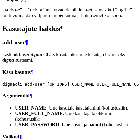
“verbose” ja “debug” määravad detailide taset, samas kui “logfile”
lüliti võimaldab väljundi ümber suunata faili asemel konsooli.
Kasutajate haldus
¶
add-user
¶
käsk add-user
digna
CLI-s kasutatakse uue kasutaja lisamiseks
digna
süsteemi.
Käsu kasutus
¶
dignacli
add-user
[
OPTIONS
]
USER_NAME
USER_FULL_NAME
Argumendid
¶
USER_NAME
: Uue kasutaja kasutajanimi (kohustuslik).
USER_FULL_NAME
: Uue kasutaja täielik nimi
(kohustuslik).
USER_PASSWORD
: Uue kasutaja parool (kohustuslik).
Valikud
¶