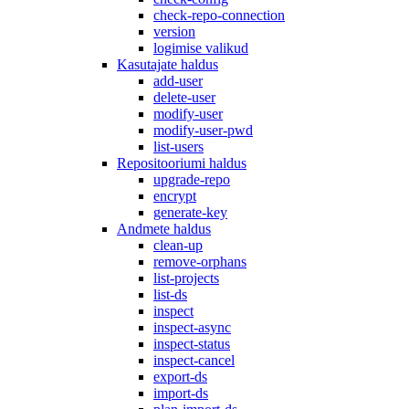
check-repo-connection
version
logimise valikud
Kasutajate haldus
add-user
delete-user
modify-user
modify-user-pwd
list-users
Repositooriumi haldus
upgrade-repo
encrypt
generate-key
Andmete haldus
clean-up
remove-orphans
list-projects
list-ds
inspect
inspect-async
inspect-status
inspect-cancel
export-ds
import-ds