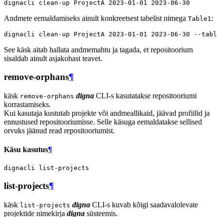
dignacli
clean-up
ProjectA
2023
-01-01
2023
Andmete eemaldamiseks ainult konkreetsest tabelist nimega
:
Table1
dignacli
clean-up
ProjectA
2023
-01-01
2023
-06-30
--tabl
See käsk aitab hallata andmemahtu ja tagada, et repositoorium
sisaldab ainult asjakohast teavet.
remove-orphans
¶
käsk
digna
CLI-s kasutatakse repositooriumi
remove-orphans
korrastamiseks.
Kui kasutaja kustutab projekte või andmeallikaid, jäävad profiilid ja
ennustused repositooriumisse. Selle käsuga eemaldatakse sellised
orvuks jäänud read repositooriumist.
Käsu kasutus
¶
dignacli
list-projects
¶
käsk
digna
CLI-s kuvab kõigi saadavalolevate
list-projects
projektide nimekirja
digna
süsteemis.