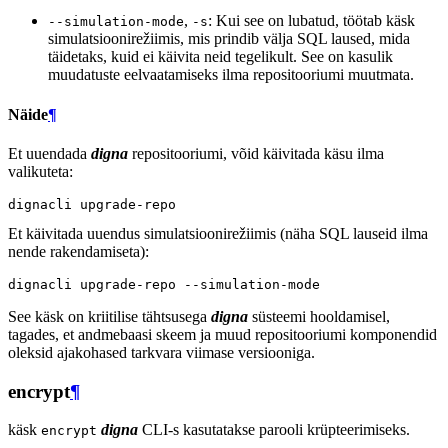
,
: Kui see on lubatud, töötab käsk
--simulation-mode
-s
simulatsioonirežiimis, mis prindib välja SQL laused, mida
täidetaks, kuid ei käivita neid tegelikult. See on kasulik
muudatuste eelvaatamiseks ilma repositooriumi muutmata.
Näide
¶
Et uuendada
digna
repositooriumi, võid käivitada käsu ilma
valikuteta:
dignacli
Et käivitada uuendus simulatsioonirežiimis (näha SQL lauseid ilma
nende rakendamiseta):
dignacli
upgrade-repo
See käsk on kriitilise tähtsusega
digna
süsteemi hooldamisel,
tagades, et andmebaasi skeem ja muud repositooriumi komponendid
oleksid ajakohased tarkvara viimase versiooniga.
encrypt
¶
käsk
digna
CLI-s kasutatakse parooli krüpteerimiseks.
encrypt