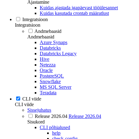
Ajastamine
Kuidas ajastada igapäevast tööülesannet
Kuidas kasutada crontab määratlust
Integratsioon
Integratsioon
Andmebaasid
Andmebaasid
Azure Synaps
Databricks
Databricks Legacy
Hive
Netezza
Oracle
PostgreSQL
Snowflake
MS SQL Server
Teradata
CLI viide
CLI viide
Sissejuhatus
Release 2026.04
Release 2026.04
Sisukord
CLI põhialused
help
check-config