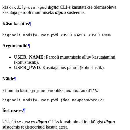
käsk
digna
CLI-s kasutatakse olemasoleva
modify-user-pwd
kasutaja parooli muutmiseks
digna
süsteemis.
Käsu kasutus
¶
dignacli
modify-user-pwd
<USER_NAME>
Argumendid
¶
USER_NAME
: Parooli muutmisele alluv kasutajanimi
(kohustuslik).
USER_PWD
: Kasutaja uus parool (kohustuslik).
Näide
¶
Et muuta kasutaja
parooliks
:
jdoe
newpassword123
dignacli
modify-user-pwd
jdoe
list-users
¶
käsk
digna
CLI-s kuvab nimekirja kõigist
digna
list-users
süsteemis registreeritud kasutajatest.