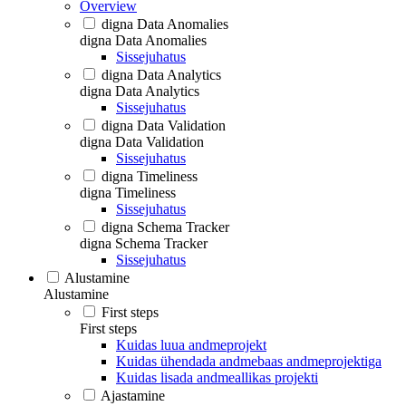
Overview
digna Data Anomalies
digna Data Anomalies
Sissejuhatus
digna Data Analytics
digna Data Analytics
Sissejuhatus
digna Data Validation
digna Data Validation
Sissejuhatus
digna Timeliness
digna Timeliness
Sissejuhatus
digna Schema Tracker
digna Schema Tracker
Sissejuhatus
Alustamine
Alustamine
First steps
First steps
Kuidas luua andmeprojekt
Kuidas ühendada andmebaas andmeprojektiga
Kuidas lisada andmeallikas projekti
Ajastamine