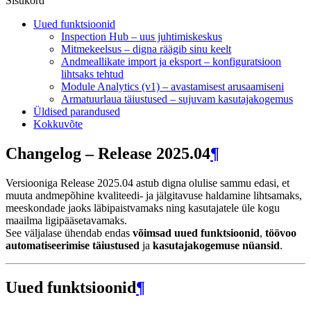
Sisukord
Uued funktsioonid
Inspection Hub – uus juhtimiskeskus
Mitmekeelsus – digna räägib sinu keelt
Andmeallikate import ja eksport – konfiguratsioon
lihtsaks tehtud
Module Analytics (v1) – avastamisest arusaamiseni
Armatuurlaua täiustused – sujuvam kasutajakogemus
Üldised parandused
Kokkuvõte
Changelog – Release 2025.04
¶
Versiooniga Release 2025.04 astub digna olulise sammu edasi, et
muuta andmepõhine kvaliteedi- ja jälgitavuse haldamine lihtsamaks,
meeskondade jaoks läbipaistvamaks ning kasutajatele üle kogu
maailma ligipääsetavamaks.
See väljalase ühendab endas
võimsad uued funktsioonid
,
töövoo
automatiseerimise täiustused
ja
kasutajakogemuse nüansid
.
Uued funktsioonid
¶