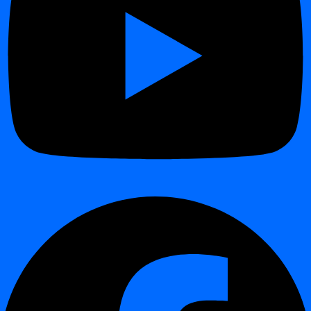
- Tuvastada ja jälgida volatiilsust, et mõista kõikumisi.
- Uurida andmete käitumist aja jooksul sügavamaks kontekstiks.
Näiteks võib digna automaatselt välja tuua, et
„ridade arv on aastast
alates kasvanud 15,8%.”
Pole vaja SQL-päringuid ega käsitsi kontrollimisi — vaid
toimivad
ülevaated silmapilkselt
.
See on alusepanek digna teekonnale edasijõudnud andmeanalüütika
suunas, võimaldades andmemeeskondadel liikuda reageerivast
jälgimisest proaktiivse juurde.
Armatuurlaua täiustused – sujuvam
kasutajakogemus
¶
Peamiste funktsioonide kõrval sisaldab Release 2025.04 mitmeid
armatuurlaua viimistlusi
, mis on mõeldud digna muutmiseks
intuitiivsemaks ja meeldivamaks kasutada:
- Kiirem navigeerimine projektide ja inspekteerimiste vahel.
- Puhtam paigutus inspekteerimise logide ja tööde esitamiste jaoks.
- Peened disaini kohendused, mis aitavad kiiremini leida ülevaateid.
Need täiustused põhinevad otseselt klienditagasisidel ja näitavad
meie jätkuvat pühendumust teha dignast
igal päeval kasutatav