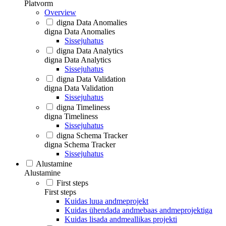
Platvorm
Overview
digna Data Anomalies
digna Data Anomalies
Sissejuhatus
digna Data Analytics
digna Data Analytics
Sissejuhatus
digna Data Validation
digna Data Validation
Sissejuhatus
digna Timeliness
digna Timeliness
Sissejuhatus
digna Schema Tracker
digna Schema Tracker
Sissejuhatus
Alustamine
Alustamine
First steps
First steps
Kuidas luua andmeprojekt
Kuidas ühendada andmebaas andmeprojektiga
Kuidas lisada andmeallikas projekti