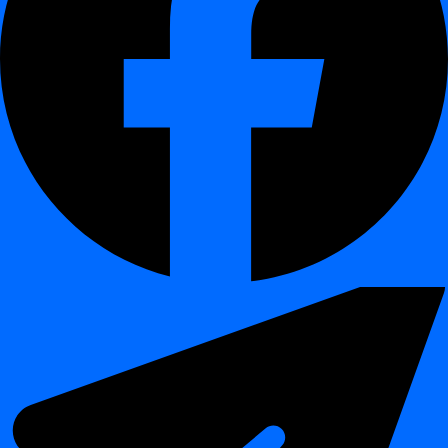
platvorm
.
Üldised parandused
¶
Tulemuslikkuse optimeerimised inspekteerimistöödele suurte
andmekogumite puhul.
Paranenud veakäsitlus dignacli-s selgema tagasiside
andmiseks.
Stabiilsuse parandused projektide jaoks, kus töötab palju
samaaegseid töid.
UI-parandused töölogide filtreerimiseks ja projektihalduseks.
Kokkuvõte
¶
Release 2025.04 keskendub
kontrollile, ligipääsetavusele ja
arusaamisele
.
Uus
Inspection Hub
annab kasutajatele täieliku ülevaate
inspekteerimistöödest.
Mitmekeelsus
tagab, et dignat saab kasutada ülemaailmsetes
meeskondades.