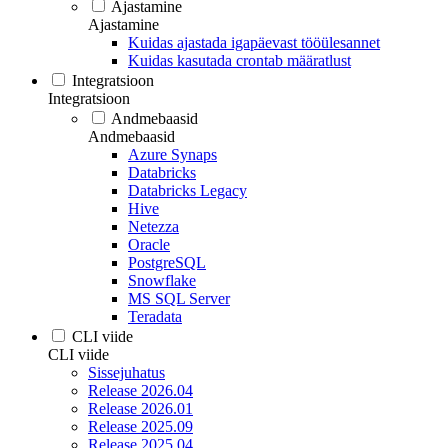
Ajastamine
Ajastamine
Kuidas ajastada igapäevast tööülesannet
Kuidas kasutada crontab määratlust
Integratsioon
Integratsioon
Andmebaasid
Andmebaasid
Azure Synaps
Databricks
Databricks Legacy
Hive
Netezza
Oracle
PostgreSQL
Snowflake
MS SQL Server
Teradata
CLI viide
CLI viide
Sissejuhatus
Release 2026.04
Release 2026.01
Release 2025.09
Release 2025.04