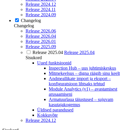
Release 2024.12
Release 2024.11
Release 2024.09
Changelog
Changelog
Release 2026.06
Release 2026.04
Release 2026.01
Release 2025.09
Release 2025.04
Release 2025.04
Sisukord
Uued funktsioonid
Inspection Hub – uus juhtimiskeskus
Mitmekeelsus – digna räägib sinu keelt
Andmeallikate import ja eksport –
konfiguratsioon lihtsaks tehtud
Module Analytics (v1) – avastamisest
arusaamiseni
Armatuurlaua täiustused – sujuvam
kasutajakogemus
Üldised parandused
Kokkuvõte
Release 2024.12