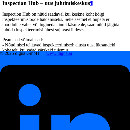
Inspection Hub – uus juhtimiskeskus
¶
Inspection Hub on nüüd saadaval kui keskne koht kõigi
inspekteerimistööde haldamiseks. Selle asemel et hüpata eri
moodulite vahel või tugineda ainult käsureale, saad nüüd jälgida ja
juhtida inspekteerimisi ühest sujuvast liidesest.
Peamised võimalused:
- Nõudmisel tehtavad inspekteerimised: alusta uusi ülesandeid
koheselt, kui vajad värskeid tulemusi.
© 2025 digna GmbH —
www.digna.ai
- Inspekteerimise ajalugu: vaata inspekteerimiste ajajoont — mis
käivitati, kes selle käivitas ja millal.
- Oleku jälgimine: tööd on selgelt märgistatud lõpetatuks, pooleli
olevaks või ootel.
- Käivitaja ülevaade: kontrolli kiirelt, kas inspekteerimise käivitas
kasutaja, ajakava või CLI.
- Puhastustööriistad: kustuta aegunud või mittevajalikud tööd, et
hoida tööruum korras.
- Üksikasjalikud logid: vaata iga töö kohta, kui kaua see kestis,
millised allikad olid kaasatud ja kuidas läviväärtusi rakendati.
Inspection Hub annab meeskondadele
lõpp-to-lõpp nähtavuse ja
kontrolli
, muutes inspekteerimiste haldamise suuremates projektides
lihtsamaks.