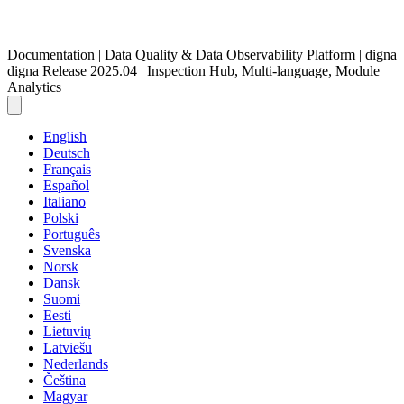
Documentation | Data Quality & Data Observability Platform | digna
digna Release 2025.04 | Inspection Hub, Multi-language, Module
Analytics
English
Deutsch
Français
Español
Italiano
Polski
Português
Svenska
Norsk
Dansk
Suomi
Eesti
Lietuvių
Latviešu
Nederlands
Čeština
Magyar