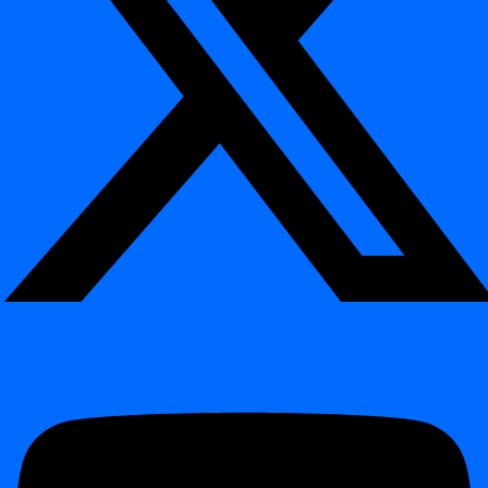
käsurea tööriista edasijõudnud kasutajatele.
Eelised:
- Eksporti andmeallika konfiguratsioon korra ja kasuta seda uuesti
Arenduses, Testis ja Produktiivkeskkonnas.
- Vähenda käsitsi ümberkonfigureerimist ja väldi kulukaid vigu.
- Toeta automatiseeritud töövooge ja CI/CD torusid lihtsate CLI-
käskudega (
ja
).
export-ds
import-ds
- Kopeeri andmeallikaid kiiresti projektide vahel lihtsama koostöö
jaoks.
See funktsionaalsus tagab, et meeskonnad saavad paigaldada
kindlusega, teades, et konfiguratsioonid on igas keskkonnas
järjepidevad.
Module Analytics (v1) – avastamisest arusaamiseni
¶
digna alustas platvormina anomaaliate tuvastamiseks ja
andmekvaliteedi jälgimiseks. Versiooniga Release 2025.04 liigub
see edasi esmakordse väljaandega
Module Analytics (v1)
.
Module Analytics aitab kasutajatel
mõista oma andmeid
, mitte
ainult reageerida probleemidele. Selle uue mooduliga saad:
- Jälgida pikaajalisi trende oma andmekogumites.