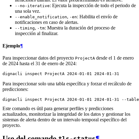
: Ejecuta la inspección de todo el periodo de
--no-iterative
una sola vez.
,
: Habilita el envío de
--enable_notification
-en
notificaciones en caso de alertas.
,
: Muestra la duración del proceso de
--timing
-tm
inspección al finalizar.
Ejemplo
¶
Para inspeccionar datos del proyecto
desde el 1 de enero
ProjectA
de 2024 hasta el 31 de enero de 2024:
dignacli
inspect
ProjectA
2024
-01-01
2024
Para inspeccionar solo una tabla específica y forzar el recálculo de
predicciones:
dignacli
inspect
ProjectA
2024
-01-01
2024
-01-31
--table
Este comando es útil para generar perfiles y predicciones
actualizados, monitorizar la integridad de los datos y gestionar los
sistemas de alerta dentro de un intervalo temporal específico del
proyecto.
Uso del comando
¶
tls-status