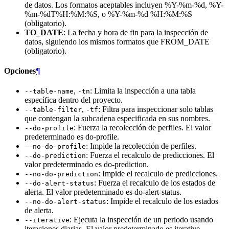
de datos. Los formatos aceptables incluyen %Y-%m-%d, %Y-
%m-%dT%H:%M:%S, o %Y-%m-%d %H:%M:%S
(obligatorio).
TO_DATE
: La fecha y hora de fin para la inspección de
datos, siguiendo los mismos formatos que FROM_DATE
(obligatorio).
Opciones
¶
,
: Limita la inspección a una tabla
--table-name
-tn
específica dentro del proyecto.
,
: Filtra para inspeccionar solo tablas
--table-filter
-tf
que contengan la subcadena especificada en sus nombres.
: Fuerza la recolección de perfiles. El valor
--do-profile
predeterminado es do-profile.
: Impide la recolección de perfiles.
--no-do-profile
: Fuerza el recalculo de predicciones. El
--do-prediction
valor predeterminado es do-prediction.
: Impide el recalculo de predicciones.
--no-do-prediction
: Fuerza el recalculo de los estados de
--do-alert-status
alerta. El valor predeterminado es do-alert-status.
: Impide el recalculo de los estados
--no-do-alert-status
de alerta.
: Ejecuta la inspección de un periodo usando
--iterative
iteraciones diarias. El valor predeterminado es iterative.