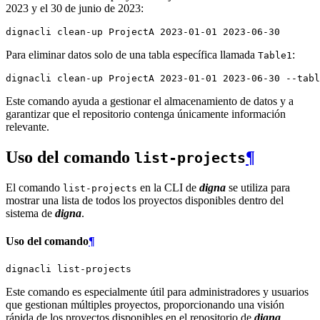
2023 y el 30 de junio de 2023:
dignacli
clean-up
ProjectA
2023
-01-01
2023
Para eliminar datos solo de una tabla específica llamada
:
Table1
dignacli
clean-up
ProjectA
2023
-01-01
2023
-06-30
--tabl
Este comando ayuda a gestionar el almacenamiento de datos y a
garantizar que el repositorio contenga únicamente información
relevante.
Uso del comando
¶
list-projects
El comando
en la CLI de
digna
se utiliza para
list-projects
mostrar una lista de todos los proyectos disponibles dentro del
sistema de
digna
.
Uso del comando
¶
dignacli
Este comando es especialmente útil para administradores y usuarios
que gestionan múltiples proyectos, proporcionando una visión
rápida de los proyectos disponibles en el repositorio de
digna
.