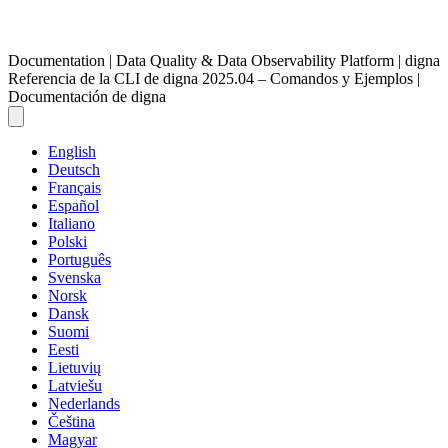
Documentation | Data Quality & Data Observability Platform | digna
Referencia de la CLI de digna 2025.04 – Comandos y Ejemplos |
Documentación de digna
English
Deutsch
Français
Español
Italiano
Polski
Português
Svenska
Norsk
Dansk
Suomi
Eesti
Lietuvių
Latviešu
Nederlands
Čeština
Magyar