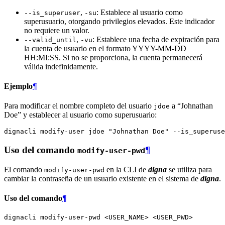
,
: Establece al usuario como
--is_superuser
-su
superusuario, otorgando privilegios elevados. Este indicador
no requiere un valor.
,
: Establece una fecha de expiración para
--valid_until
-vu
la cuenta de usuario en el formato YYYY-MM-DD
HH:MI:SS. Si no se proporciona, la cuenta permanecerá
válida indefinidamente.
Ejemplo
¶
Para modificar el nombre completo del usuario
a “Johnathan
jdoe
Doe” y establecer al usuario como superusuario:
dignacli
modify-user
jdoe
"Johnathan Doe"
Uso del comando
¶
modify-user-pwd
El comando
en la CLI de
digna
se utiliza para
modify-user-pwd
cambiar la contraseña de un usuario existente en el sistema de
digna
.
Uso del comando
¶
dignacli
modify-user-pwd
<USER_NAME>