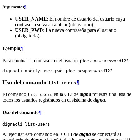
Argumentos
¶
USER_NAME
: El nombre de usuario del usuario cuya
contraseña se va a cambiar (obligatorio).
USER_PWD
: La nueva contraseña para el usuario
(obligatorio).
Ejemplo
¶
Para cambiar la contraseña del usuario
a
:
jdoe
newpassword123
dignacli
modify-user-pwd
jdoe
Uso del comando
¶
list-users
El comando
en la CLI de
digna
muestra una lista de
list-users
todos los usuarios registrados en el sistema de
digna
.
Uso del comando
¶
dignacli
Al ejecutar este comando en la CLI de
digna
se conectará al
repositorio de
digna
y listará todos los usuarios, mostrando su ID,