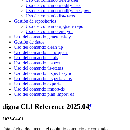
Uso del comando delete-user
Uso del comando modify-user
Uso del comando modify-user-pwd
Uso del comando list-users
Gestión de repositorios
Uso del comando upgrade-repo
Uso del comando encrypt
Uso del comando generate-key
Gestión de datos
Uso del comando clean-up
Uso del comando list-projects
Uso del comando list-ds
Uso del comando inspect
Uso del comando tls-status
Uso del comando inspect-async
Uso del comando inspect-status
Uso del comando export-ds
Uso del comando import-ds
Uso del comando plan-import-ds
digna CLI Reference 2025.04
¶
2025-04-01
Esta página documenta el conjunto completo de comandos