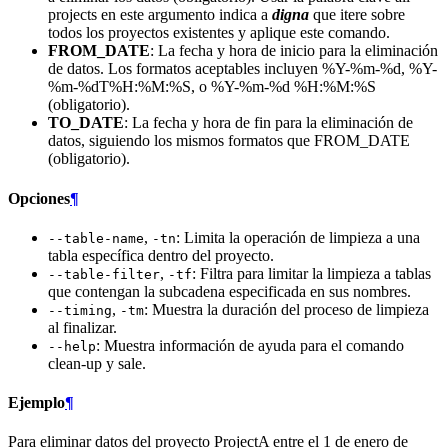
projects en este argumento indica a
digna
que itere sobre
todos los proyectos existentes y aplique este comando.
FROM_DATE
: La fecha y hora de inicio para la eliminación
de datos. Los formatos aceptables incluyen %Y-%m-%d, %Y-
%m-%dT%H:%M:%S, o %Y-%m-%d %H:%M:%S
(obligatorio).
TO_DATE
: La fecha y hora de fin para la eliminación de
datos, siguiendo los mismos formatos que FROM_DATE
(obligatorio).
Opciones
¶
,
: Limita la operación de limpieza a una
--table-name
-tn
tabla específica dentro del proyecto.
,
: Filtra para limitar la limpieza a tablas
--table-filter
-tf
que contengan la subcadena especificada en sus nombres.
,
: Muestra la duración del proceso de limpieza
--timing
-tm
al finalizar.
: Muestra información de ayuda para el comando
--help
clean-up y sale.
Ejemplo
¶
Para eliminar datos del proyecto ProjectA entre el 1 de enero de