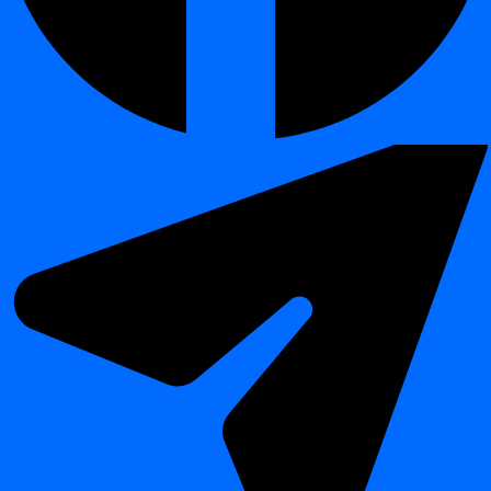
Από την αριστερή πλοήγηση, κάντε κλικ στο
Projects
και
επιλέξτε το επιθυμητό έργο.
Προσθήκη πηγής δεδομένων
Μεταβείτε σε
Datasources
και κάντε κλικ στο
Add
Datasource
.
Επιλογή τύπου πηγής δεδομένων
Επιλέξτε τον τύπο βάσης δεδομένων: Table ή View.
Βρείτε την πηγή δεδομένων στη λίστα
Επιλέξτε την πηγή δεδομένων από τη λίστα.
Ορισμός Snapshot Query
Ορίστε το Snapshot Query. Το snapshot query καθορίζει τον
τρόπο με τον οποίο το
digna
θα έχει πρόσβαση σε μία ημέρα
των δεδομένων σας.
Προεπισκόπηση
Κάντε κλικ στο preview για να επαληθεύσετε εάν το
snapshot query ορίστηκε σωστά.
Δημιουργία πηγής δεδομένων
Εάν όλα έχουν διαμορφωθεί σωστά, μπορείτε να
αποθηκεύσετε τη διαμόρφωσή σας.