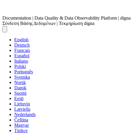
Documentation | Data Quality & Data Observability Platform | digna
Σύνδεση Βάσης Δεδομένων | Τεκμηρίωση digna
English
Deutsch
Français
Español
Italiano
Polski
Português
Svenska
Norsk
Dansk
Suomi
Eesti
Lietuvių
Latviešu
Nederlands
Čeština
Magyar
Türkçe