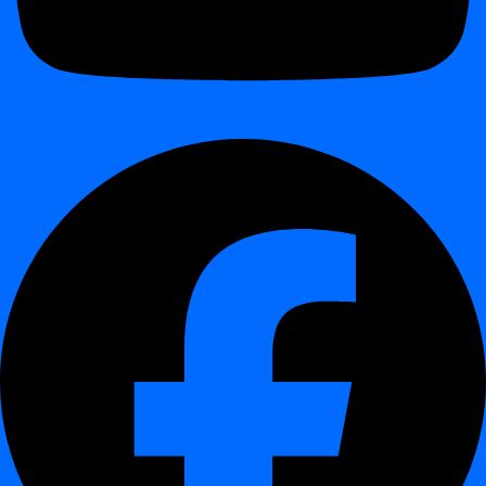
Αυτός ο οδηγός δείχνει τα ελάχιστα βήματα για να προσθέσετε μια
πηγή δεδομένων στο έργο σας.
Διαδραστική επίδειξη
¶
Βήματα
¶
Άνοιγμα του έργου σας