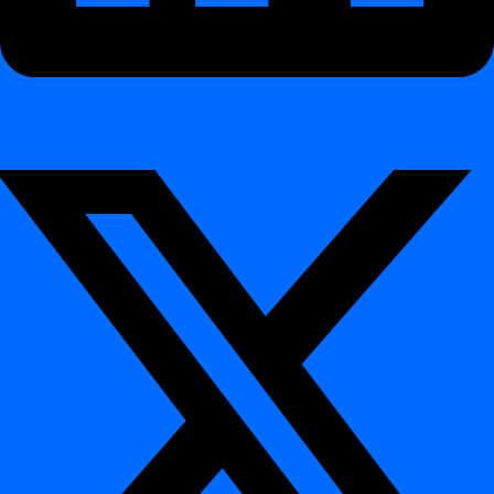
ένα έργο
Πώς να προσθέσετε μια πηγή
δεδομένων σε ένα έργο
Πίνακας περιεχομένων
Διαδραστική επίδειξη
Βήματα
Προγραμματισμός
Προγραμματισμός
Πώς να προγραμματίσετε μια ημερήσια εργασία
Πώς να χρησιμοποιήσετε έναν ορισμό crontab
Ενσωμάτωση
Ενσωμάτωση
Βάσεις δεδομένων
Βάσεις δεδομένων
Azure Synaps
Databricks
Databricks Legacy
Hive
Netezza
Oracle
PostgreSQL
Snowflake
MS SQL Server
Teradata
Αναφορά CLI
Αναφορά CLI