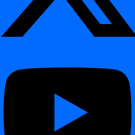
Εισαγωγή
Release 2026.04
Release 2026.01
Release 2025.09
Release 2025.04
Release 2024.12
Release 2024.11
Release 2024.09
Changelog
Changelog
Release 2026.06
Release 2026.04
Release 2026.01
Release 2025.09
Release 2025.04
Release 2024.12
Πίνακας περιεχομένων
Διαδραστική επίδειξη
Βήματα
Προσθήκη πηγής δεδομένων (Table) σε
έργο
¶