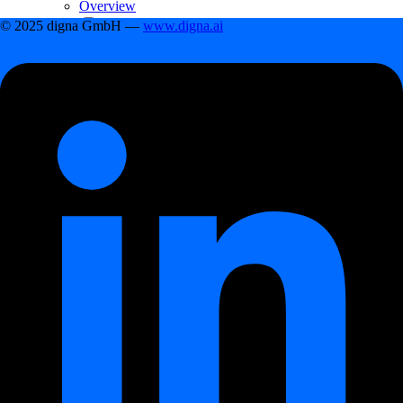
Overview
digna Data Anomalies
© 2025 digna GmbH —
www.digna.ai
digna Data Anomalies
Εισαγωγή
digna Data Analytics
digna Data Analytics
Εισαγωγή
digna Data Validation
digna Data Validation
Εισαγωγή
digna Timeliness
digna Timeliness
Εισαγωγή
digna Schema Tracker
digna Schema Tracker
Εισαγωγή
Ξεκινώντας
Ξεκινώντας
First steps
First steps
Πώς να δημιουργήσετε ένα έργο δεδομένων
Πώς να συνδέσετε μια βάση δεδομένων με ένα
έργο δεδομένων
Πώς να προσθέσετε μια πηγή δεδομένων σε