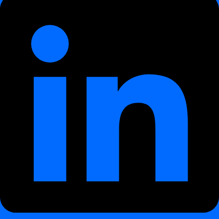
Zweck
Technische Übersicht
Abgeleitete Statistiken
Unterstützte Metriken
Zeitreihenanalyse
Funktionsweise
Beispielanwendungsfälle
Vorteile
Data Analytics – Trends und Stabilität
¶
Zweck
¶
Das
Data Analytics
-Modul offenbart
langfristige Muster,
Stabilität und Volatilität
in Ihren Datensätzen und verwandelt
Rohmetriken in aussagekräftige Erkenntnisse.
Es bietet eine übergeordnete analytische Ebene über die Ergebnisse
von
Data Anomalies
und ermöglicht Teams,
Veränderungen über
die Zeit zu verstehen
und sowohl die
Datenqualität
als auch die
Observability von Datenpipelines
zu verbessern.
Durch die Identifikation von Trendbrüchen, wiederkehrenden