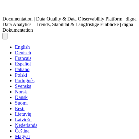
Documentation | Data Quality & Data Observability Platform | digna
Data Analytics – Trends, Stabilität & Langfristige Einblicke | digna
Dokumentation
English
Deutsch
Français
Español
Italiano
Polski
Português
Svenska
Norsk
Dansk
Suomi
Eesti
Lietuvių
Latviešu
Nederlands
Čeština
Magyar