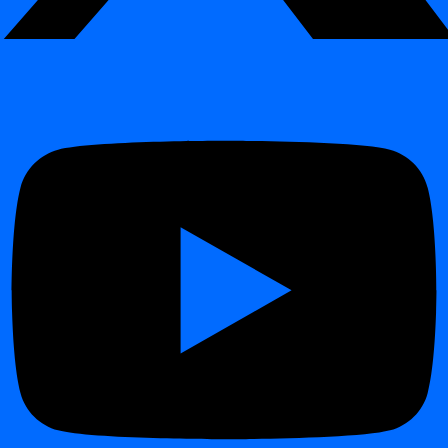
Datensatzanzahlen
Fehlende-Werte-Raten
Verteilungsstatistiken (min, max, Mittelwert, Varianz)
KPI-Aggregationen (z. B. Umsatz, Transaktionen, Claims)
Abweichungen in der Timeliness oder Häufigkeit von
Anomalien
Zeitreihenanalyse
¶
Data Analytics bewertet die
Stabilität über Perioden hinweg
—
vergleicht eine Woche, einen Monat oder ein Quartal mit einem
anderen — und nutzt statistische Konfidenz sowie visuelle Metriken
zur Trendstabilität.
Funktionsweise
¶
Eingabedaten
– digna sammelt Zeitreihenmetriken aus
anderen Modulen (z. B. Anzahl der Anomalien).
Statistisches Modellieren
– AI- und statistische Funktionen
identifizieren zugrunde liegende Trends und
Volatilitätsniveaus.
Vergleich zwischen Perioden
– digna vergleicht historische