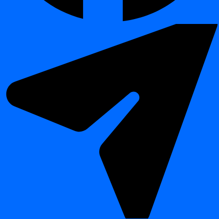
Operational
Datenstabilität über Systeme oder Abteilungen
reliability
hinweg.
Business
Heben Sie über rollierende Perioden Top-Performer-
insights
Kategorien oder -Produkte hervor.
Vorteile
¶
Bereich
Vorteil
Bietet langfristige Einblicke in Trends und Muster
Sichtbarkeit
der Datenqualität.
Erkennt langsame Drifts, bevor sie Anomalien oder
Frühwarnung
SLA-Verstöße auslösen.
Hilft, instabile Datenquellen oder Systeme zu
Optimierung
identifizieren, die Prozessanpassungen benötigen.
Cross-Module
Kombiniert Daten aus Anomalies, Validation und
Analysis
Timeliness für ganzheitliche Erkenntnisse.
Actionable
Unterstützt sowohl technische Teams als auch
Insights
Business-User beim unders
Tweet
Share