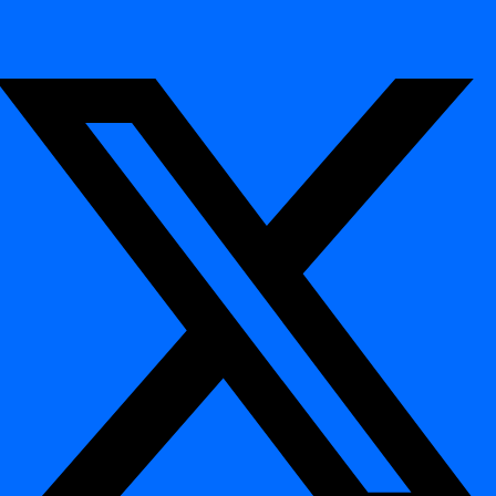
Mustern und Verschiebungen in der Volatilität hilft digna Data
Analytics dabei, zwischen
erwartetem saisonalem Verhalten
und
tatsächlichen Problemen der Datenqualität
zu unterscheiden.
Technische Übersicht
¶
Abgeleitete Statistiken
¶
digna Data Analytics
berechnet statistische Eigenschaften wie:
Trend
– langfristige Richtung einer Metrik (steigend, fallend,
stabil)
Volatilität
– wie stark eine Metrik innerhalb eines bestimmten
Zeitfensters schwankt
Saisonalität
– wiederkehrende zeitliche Muster (täglich,
wöchentlich, monatlich)
Change Points
– statistisch signifikante
Verhaltensänderungen
Unterstützte Metriken
¶
Das Modul kann jede Metrik analysieren, die von anderen digna-
Modulen erzeugt wird, einschließlich: