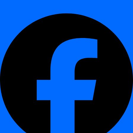
und aktuelle Performance für KPIs oder Qualitätsindikatoren.
Generierung von Erkenntnissen
– Dashboards zeigen
erkannte Trends, stabile Perioden und Change Points im
Inspection Hub
und in Analytics-Ansichten an.
Dies ermöglicht die proaktive Erkennung von
langsamen Drifts
oder
allmählicher Verschlechterung
der Datenqualität, bevor sie
kritisch werden.
Beispielanwendungsfälle
¶
Use Case
Description
Monitoring
Verfolgen Sie Verkäufe, Transaktionen oder Claims
KPI
über die Zeit und erkennen Sie ungewöhnliche
stability
Volatilität.
Detecting
Beobachten Sie langsame Verschiebungen in
hidden data
Datenverteilungen oder Fehlerraten, die von
drift
typischen Regeln übersehen werden.
Change
Identifizieren Sie, wann eine Metrik ihr Verhalten
point
ändert (z. B. plötzlicher Anstieg von Anomalien).
analysis
Bewerten Sie Perioden mit hoher vs. niedriger