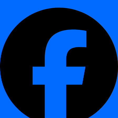
Interaktiv demo
¶
Trin
¶
Åbn dit projekt
Fra venstremenuen skal du klikke på
Projects
og vælge det
ønskede projekt.