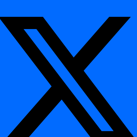
Indholdsfortegnelse
Interaktiv demo
Trin
Planlægning
Planlægning
Sådan planlægges et dagligt job
Sådan bruges en crontab-definition
Integration
Integration
Databaser
Databaser
Azure Synaps
Databricks
Databricks Legacy
Hive
Netezza
Oracle
PostgreSQL
Snowflake
MS SQL Server
Teradata
CLI-reference
CLI-reference
Introduktion
Release 2026.04