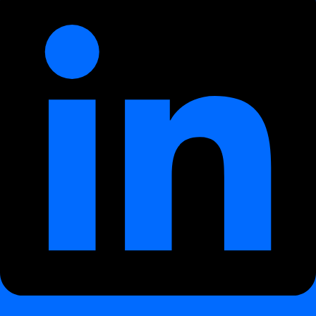
Overview
digna Data Anomalies
digna Data Anomalies
Introduktion
digna Data Analytics
digna Data Analytics
Introduktion
digna Data Validation
digna Data Validation
Introduktion
digna Timeliness
digna Timeliness
Introduktion
digna Schema Tracker
digna Schema Tracker
Introduktion
Kom i gang
Kom i gang
First steps
First steps
Sådan oprettes et dataprojekt
Sådan tilsluttes en database til et dataprojekt
Sådan tilføjes en datakilde til et projekt
Sådan
tilføjes en datakilde til et projekt