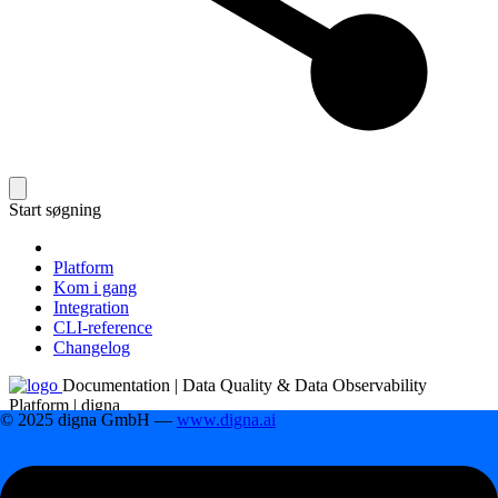
Start søgning
Platform
Kom i gang
Integration
CLI-reference
Changelog
Documentation | Data Quality & Data Observability
Platform | digna
© 2025 digna GmbH —
www.digna.ai
Platform
Platform