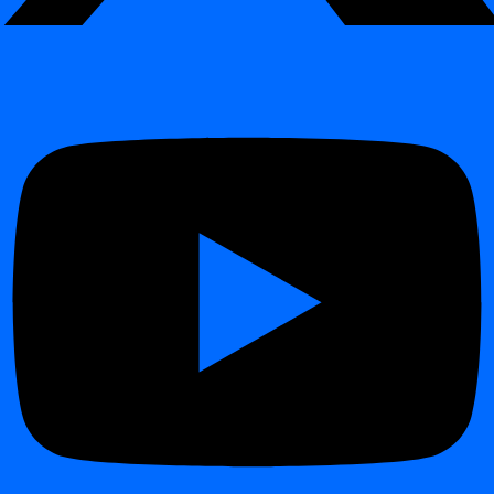
Release 2026.01
Release 2025.09
Release 2025.04
Release 2024.12
Release 2024.11
Release 2024.09
Changelog
Changelog
Release 2026.06
Release 2026.04
Release 2026.01
Release 2025.09
Release 2025.04
Release 2024.12
Indholdsfortegnelse
Interaktiv demo
Trin
Tilføj Datasource (Table) til et projekt
¶
Denne guide viser de minimale trin for at tilføje en datasource til dit
projekt.