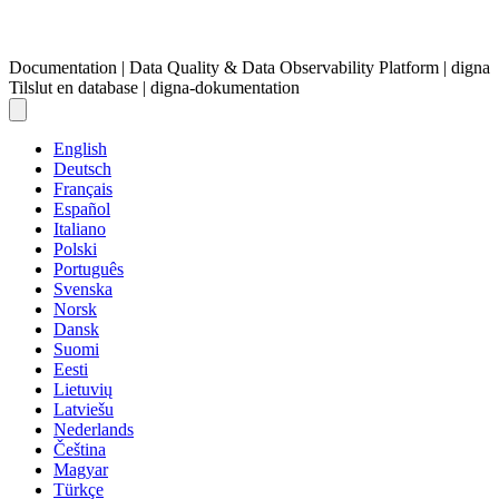
Documentation | Data Quality & Data Observability Platform | digna
Tilslut en database | digna-dokumentation
English
Deutsch
Français
Español
Italiano
Polski
Português
Svenska
Norsk
Dansk
Suomi
Eesti
Lietuvių
Latviešu
Nederlands
Čeština
Magyar
Türkçe