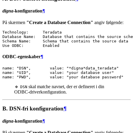
digna
-konfiguration
¶
På skærmen
"Create a Database Connection"
angiv følgende:
Technology:      Teradata

Database Name:   Database that contains the source sche
Schema Name:     Schema that contains the source data

ODBC-egenskaber
¶
name: "DSN",        value: "*digna*data_teradata"

name: "UID",        value: "your database user"

🔹
skal matche navnet, der er defineret i din
DSN
ODBC-driverkonfiguration.
B. DSN-fri konfiguration
¶
digna
-konfiguration
¶
På skærmen
"Create a Database Connection"
angiv følgende: