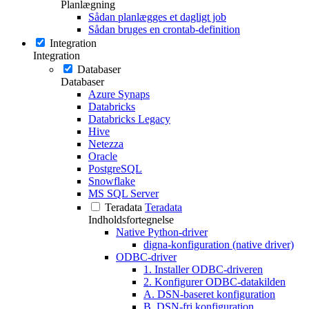
Planlægning
Sådan planlægges et dagligt job
Sådan bruges en crontab-definition
Integration
Integration
Databaser
Databaser
Azure Synaps
Databricks
Databricks Legacy
Hive
Netezza
Oracle
PostgreSQL
Snowflake
MS SQL Server
Teradata
Teradata
Indholdsfortegnelse
Native Python-driver
digna-konfiguration (native driver)
ODBC-driver
1. Installer ODBC-driveren
2. Konfigurer ODBC-datakilden
A. DSN-baseret konfiguration
B. DSN-fri konfiguration