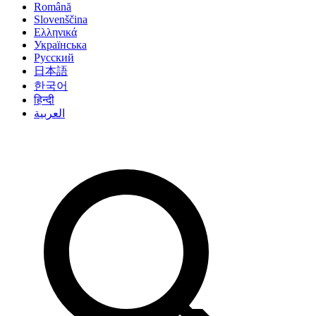
Română
Slovenščina
Ελληνικά
Українська
Русский
日本語
한국어
हिन्दी
العربية