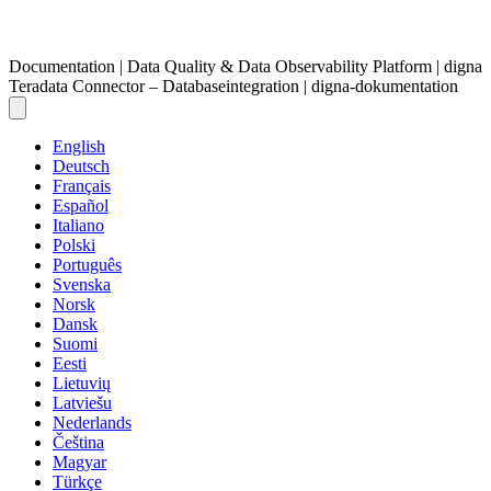
Documentation | Data Quality & Data Observability Platform | digna
Teradata Connector – Databaseintegration | digna-dokumentation
English
Deutsch
Français
Español
Italiano
Polski
Português
Svenska
Norsk
Dansk
Suomi
Eesti
Lietuvių
Latviešu
Nederlands
Čeština
Magyar
Türkçe