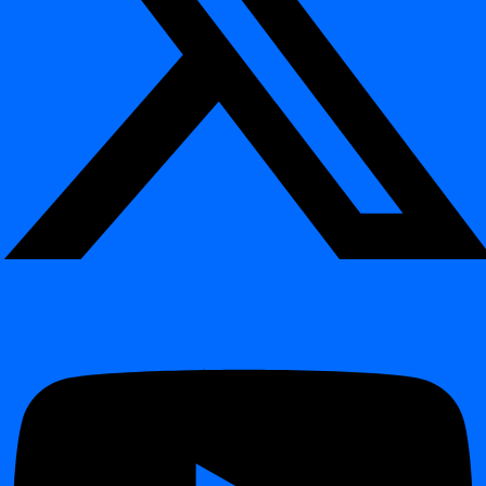
Úvod
Release 2026.04
Release 2026.01
Release 2025.09
Release 2025.04
Release 2024.12
Release 2024.11
Release 2024.09
Changelog
Changelog
Release 2026.06
Release 2026.04
Release 2026.01
Release 2025.09
Release 2025.04
Release 2024.12
Obsah
Účel
Technický přehled
Podporované typy validací
Provedení a protokolování