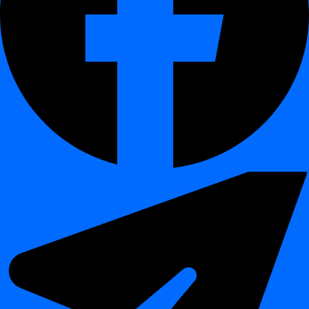
Potvrďte, že hodnoty odpovídají očekávaným výsledkům
(např. referenční kódy, Booleovy příznaky, kategoriální
mapování).
Prahy a rozmezí
Validujte číselné metriky nebo KPI vůči definovaným limitům
— statickým nebo dynamicky odvozeným.
Referenční seznamy a vyhledávání
Zkontrolujte, zda hodnoty polí existují ve schválených master
datech (např. DIČ, ISO seznam zemí, katalogy produktů).
Konzistence napříč sloupci
Zajistěte relační správnost (např. měna odpovídá regionu,
kategorie rizika souhlasí s typem aktiva).
Pravidla pro zpracování NULL hodnot
Detekujte neočekávané NULL nebo prázdné hodnoty v
kritických sloupcích.
Provedení a protokolování
¶
Zpracování přímo v databázi
– Všechna validační pravidla
se spouštějí přímo ve vaší databázi (Teradata, Snowflake,
Databricks, PostgreSQL atd.).