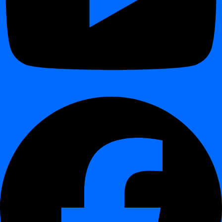
Uživatelé mohou přesně definovat, jaké
statistiky a metriky
se aplikují na konkrétní atributy.
Ideální pro speciální případy, které nezapadají do standardních
kategorií jako NUMERICAL nebo CATEGORICAL.
Pomáhá udržet analýzy cílené a výsledky relevantní v
kontextu byznysu.
Nové zástupné symboly v snapshot dotazech
¶
Snapshot dotazy jsou nyní jednodušší a méně náchylné k chybám
díky
dynamickým placeholderům
.
Tokeny jako
nebo
automaticky upravují
#date+n#
#date-n#
datum v dotazech.
Příklad:
→ zítra
#date+1#
→ před dvěma dny
#date-2#
Odstraňuje ruční výpočty datumů a zajišťuje konzistenci
napříč týmy.
Optimalizace prahových hodnot
¶