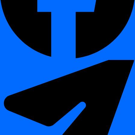
Prahové hodnoty pro anomálie jsou nyní inteligentnější a kontextově
uvědomělé.
Pro metriky jako
NULL COUNT
jsou dolní prahy
automaticky omezeny na
0
.
Zabraňuje neplatným nebo nesmyslným prahem.
Výsledkem je méně falešných poplachů a spolehlivější
detekce anomálií.
Obecná vylepšení
¶
Vylepšené
UI komponenty
ve zobrazeních konfigurace
projektů a atributů.
Lepší výkon
dashboardu
pro velké objemy dat.
Vylepšené
logování a chybové zprávy
pro snadnější řešení
problémů.
Shrnutí
¶
Release 2024.12 posiluje dignu jako platformu pro
kvalitu dat,
detekci anomálií a observabilitu dat
.