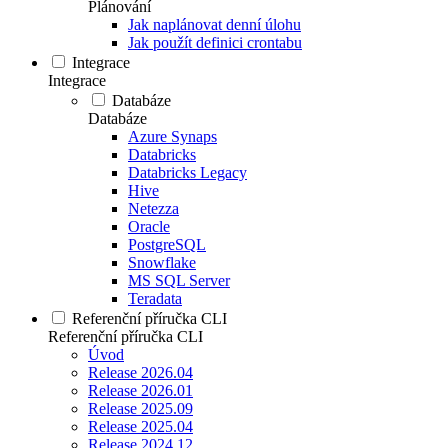
Plánování
Jak naplánovat denní úlohu
Jak použít definici crontabu
Integrace
Integrace
Databáze
Databáze
Azure Synaps
Databricks
Databricks Legacy
Hive
Netezza
Oracle
PostgreSQL
Snowflake
MS SQL Server
Teradata
Referenční příručka CLI
Referenční příručka CLI
Úvod
Release 2026.04
Release 2026.01
Release 2025.09
Release 2025.04
Release 2024.12