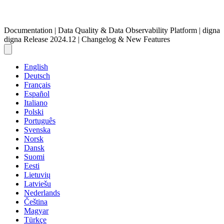
Documentation | Data Quality & Data Observability Platform | digna
digna Release 2024.12 | Changelog & New Features
English
Deutsch
Français
Español
Italiano
Polski
Português
Svenska
Norsk
Dansk
Suomi
Eesti
Lietuvių
Latviešu
Nederlands
Čeština
Magyar
Türkçe