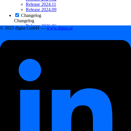
Release 2024.11
Release 2024.09
Changelog
Changelog
Release 2026.06
© 2025 digna GmbH —
www.digna.ai
Release 2026.04
Release 2026.01
Release 2025.09
Release 2025.04
Release 2024.12
Release 2024.12
Obsah
Nové funkce
Vestavěný plánovač
Reporty ve formátu PDF
Nový typ sloupce: CUSTOM
Nové zástupné symboly v snapshot
dotazech
Optimalizace prahových hodnot
Obecná vylepšení
Shrnutí
Obsah
Nové funkce
Vestavěný plánovač