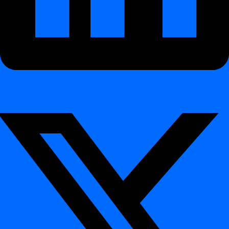
Reporty ve formátu PDF
Nový typ sloupce: CUSTOM
Nové zástupné symboly v snapshot dotazech
Optimalizace prahových hodnot
Obecná vylepšení
Shrnutí
Changelog – Release 2024.12
¶
Release 2024.12 přináší sadu nových funkcí a vylepšení, která činí
dignu více automatizovanou, flexibilní a připravenou pro byznys.
Tato verze zlepšuje plánování, reporting, zpracování dotazů a
přesnost detekce anomálií.
Nové funkce
¶
Vestavěný plánovač
¶
Inspekce už nezávisí pouze na příkazovém řádku nebo API
voláních.
S
novým digna Schedulerem
lze inspekce spouštět automaticky v
definovaných časech.