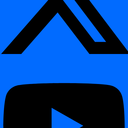
Podporuje
Cron expressions
pro opakované plánování
(denně, týdně nebo vlastní intervaly).
Nabízí přesnou kontrolu pomocí
offsetů
,
start date
a
end
date
.
Umožňuje týmům zajistit, že všechny kritické zdroje dat jsou
kontrolovány konzistentně a bez manuálního zásahu.
Reporty ve formátu PDF
¶
Týmy nyní mohou snadno sdílet výsledky se zainteresovanými
stranami prostřednictvím
exportů do PDF
.
Grafy, metriky a výsledky anomálií lze exportovat v
profesionálním PDF formátu.
Reporty kombinují
vizualizace
a
základní data
, aby
vyhovovaly jak technickým, tak byznys uživatelům.
Odstraňuje potřebu externích nástrojů pro tvorbu reportů.
Nový typ sloupce:
¶
CUSTOM
Pro větší flexibilitu digna zavádí nový
typ sloupce
.
CUSTOM